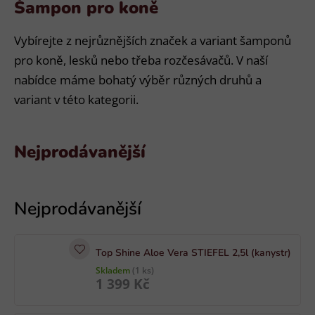
Šampon pro koně
Vybírejte z nejrůznějších značek a variant šamponů
pro koně, lesků nebo třeba rozčesávačů. V naší
nabídce máme bohatý výběr různých druhů a
variant v této kategorii.
Nejprodávanější
V
ý
p
i
Top Shine Aloe Vera STIEFEL 2,5l (kanystr)
s
Skladem
(1 ks)
p
1 399 Kč
r
o