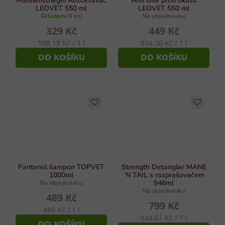
Mähnenstriegel Rozčesávač
Anti Bite proti okusu
LEOVET 550 ml
LEOVET 550 ml
Skladem
(4 ks)
Na objednávku
329 Kč
449 Kč
Měrná
Měrná
598,18 Kč / 1 l
816,36 Kč / 1 l
cena:
cena:
DO KOŠÍKU
DO KOŠÍKU
Pantenol šampon TOPVET
Strength Detangler MANE
1000ml
´N TAIL s rozprašovačem
Na objednávku
946ml
Na objednávku
489 Kč
799 Kč
Měrná
489 Kč / 1 l
Měrná
844,61 Kč / 1 l
cena:
DO KOŠÍKU