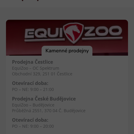
Z
á
p
a
t
í
Kamenné prodejny
Prodejna Čestlice
EquiZoo – OC Spektrum
Obchodní 329, 251 01 Čestlice
Otevírací doba:
PO – NE: 9:00 – 21:00
Prodejna České Budějovice
EquiZoo – Budějovice
Průběžná 2551, 370 04 Č. Budějovice
Otevírací doba:
PO – NE: 9:00 – 20:00