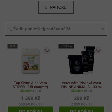
n
l
k
NAHORU
á
o
d
v
a
á
Ř
n
c
Řadit podle:
Nejprodávanější
í
a
í
p
z
r
e
AKCE
NOVINKA
v
n
k
í
y
p
v
r
ý
p
o
i
d
Top Shine Aloe Vera
Veterinární zinková mast
s
STIEFEL 2,5l (kanystr)
DIVINE ANIMALS 100 ml
u
Skladem
(1 ks)
Skladem
(5 ks)
u
k
1 399 Kč
299 Kč
t
Měrná
Měrná
559,60 Kč / 1 l
2 990 Kč / 1 l
ů
cena:
cena:
DO KOŠÍKU
DO KOŠÍKU