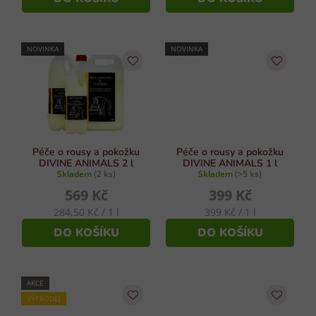
NOVINKA
NOVINKA
Péče o rousy a pokožku
Péče o rousy a pokožku
DIVINE ANIMALS 2 l
DIVINE ANIMALS 1 l
Skladem
(2 ks)
Skladem
(>5 ks)
569 Kč
399 Kč
Měrná
Měrná
284,50 Kč / 1 l
399 Kč / 1 l
cena:
cena:
DO KOŠÍKU
DO KOŠÍKU
AKCE
VÝPRODEJ