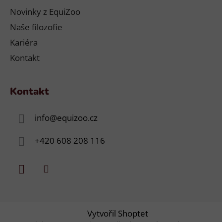
Novinky z EquiZoo
Naše filozofie
Kariéra
Kontakt
Kontakt
info
@
equizoo.cz
+420 608 208 116
Vytvořil Shoptet