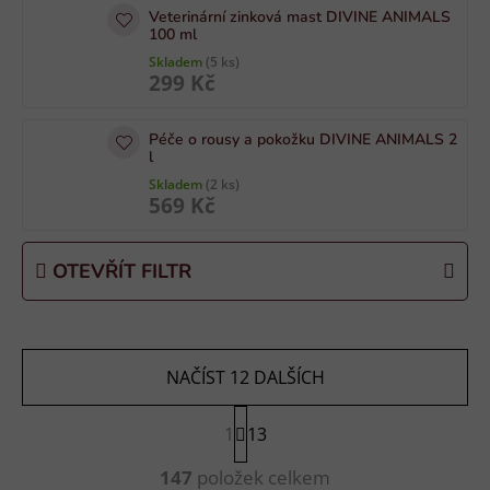
Veterinární zinková mast DIVINE ANIMALS
d
100 ml
u
Skladem
(5 ks)
k
299 Kč
t
ů
Péče o rousy a pokožku DIVINE ANIMALS 2
l
Skladem
(2 ks)
569 Kč
OTEVŘÍT FILTR
NAČÍST 12 DALŠÍCH
S
1
t
13
r
O
á
147
položek celkem
v