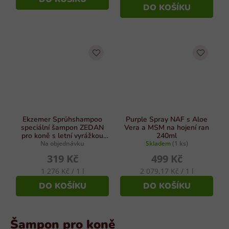
cena:
DO KOŠÍKU
Ekzemer Sprühshampoo
Purple Spray NAF s Aloe
speciální šampon ZEDAN
Vera a MSM na hojení ran
pro koně s letní vyrážkou
240ml
Na objednávku
250ml
Skladem
(1 ks)
319 Kč
499 Kč
Měrná
Měrná
1 276 Kč / 1 l
2 079,17 Kč / 1 l
cena:
cena:
DO KOŠÍKU
DO KOŠÍKU
Šampon pro koně