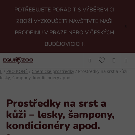
Přejít
POTŘEBUJETE PORADIT S VÝBĚREM ČI
na
obsah
ZBOŽÍ VYZKOUŠET? NAVŠTIVTE NAŠI
PRODEJNU V PRAZE NEBO V ČESKÝCH
BUDĚJOVICÍCH.
Hledat
NÁKUP
Domů
/
PRO KONĚ
/
Chemické prostředky
/
Prostředky na srst a kůži –
KOŠÍK
lesky, šampony, kondicionéry apod.
Prostředky na srst a
kůži – lesky, šampony,
kondicionéry apod.