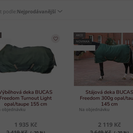
t podle:
Nejprodávanější
AKCE
 BUCAS
NOVINKA
AKCE BUCAS
Výběhová deka BUCAS
Stájová deka BUCA
Freedom Turnout Light
Freedom 300g opal/ta
opal/taupe 155 cm
145 cm
 objednávku
Na objednávku
1 935 Kč
2 119 Kč
2 419 Kč
2 649 Kč
(–20 %)
(–20 %)