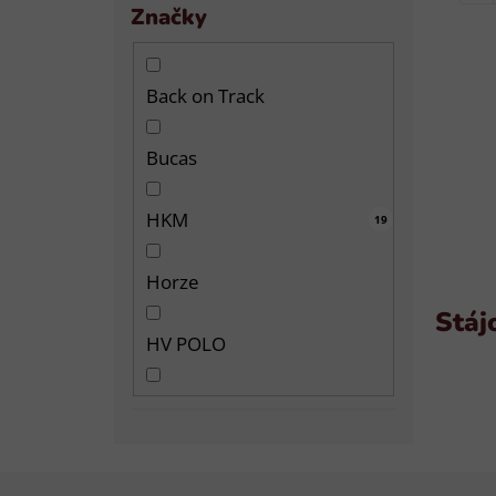
Značky
Back on Track
Bucas
HKM
43
96
11
12
19
2
2
2
Horze
Stáj
HV POLO
KENTUCKY
PADDOCK