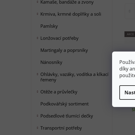
Kamaše, bandáže a zvony
Krmiva, krmné doplňky a soli
Pamlsky
AKCE
Lonžovací potřeby
AKCE
Martingaly a poprsníky
Použív
Nánosníky
díky a
Ohlávky, vazáky, vodítka a klkací
použit
řemeny
Otěže a průvlečky
Nas
F
Podkovářský sortiment
1
S
Podsedlové tlumící dečky
Transportní potřeby