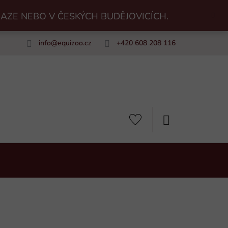
RAZE NEBO V ČESKÝCH BUDĚJOVICÍCH.
info
@
equizoo.cz
+420 608 208 116
uiZoo
NÁKUPNÍ
KOŠÍK