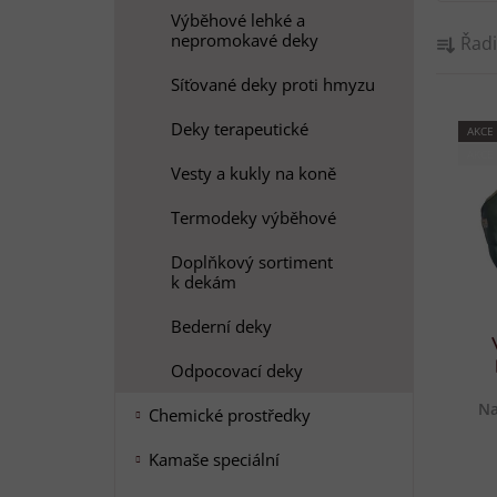
Výběhové lehké a
Ř
nepromokavé deky
Řadi
a
z
Síťované deky proti hmyzu
e
Deky terapeutické
V
AKCE
n
AKCE
ý
í
Vesty a kukly na koně
p
p
i
Termodeky výběhové
r
s
o
Doplňkový sortiment
p
d
k dekám
r
u
Bederní deky
o
k
d
t
Odpocovací deky
u
ů
Na
Chemické prostředky
k
t
Kamaše speciální
ů