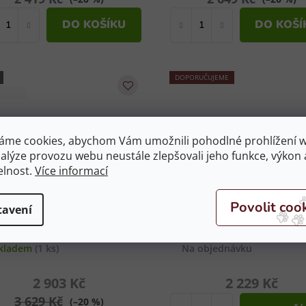
DO KOŠÍKU
DO KOŠÍ
DOPORUČUJEME
 BUCAS
áme cookies, abychom Vám umožnili pohodlné prohlížení 
nalýze provozu webu neustále zlepšovali jeho funkce, výkon 
elnost.
Více informací
Výběhová deka BUCAS
Stájová deka
tavení
reedom Turnout s krkem
WALDHAUSEN ECO 3
50/150g černá/taupe 140
zelená 145 cm
kladem
(1 ks)
cm
Na objednávku
2 903 Kč
2 229 Kč
3 629 Kč
(–20 %)