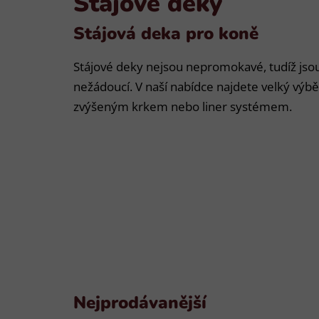
Stájové deky
Stájová deka pro koně
Stájové deky nejsou nepromokavé, tudíž js
nežádoucí. V naší nabídce najdete velký výb
zvýšeným krkem nebo liner systémem.
Nejprodávanější