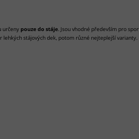
ou určeny
pouze do stáje
. Jsou vhodné především pro sporto
ěr lehkých stájových dek, potom různé nejteplejší varianty