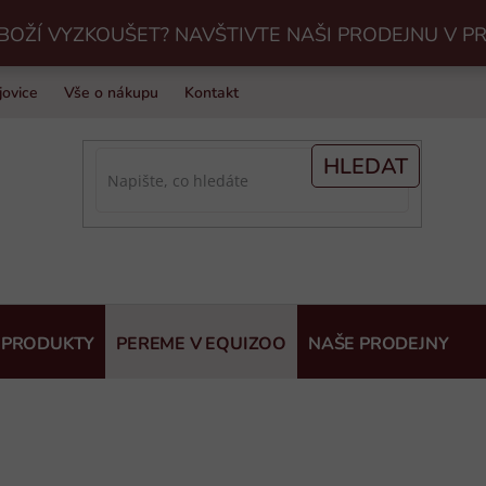
BOŽÍ VYZKOUŠET? NAVŠTIVTE NAŠI PRODEJNU V P
jovice
Vše o nákupu
Kontakt
Praní jezdeckého vybavení v Eq
HLEDAT
 PRODUKTY
PEREME V EQUIZOO
NAŠE PRODEJNY