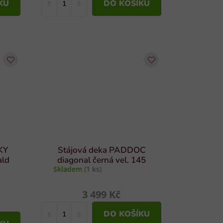
KU
DO KOŠÍKU
KY
Stájová deka PADDOC
ald
diagonal černá vel. 145
Skladem
(1 ks)
3 499 Kč
DO KOŠÍKU