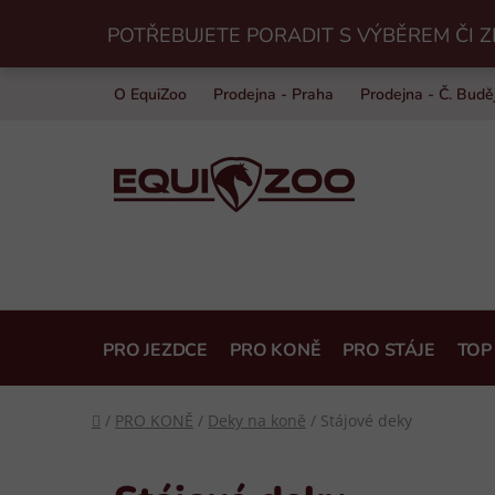
Přejít
POTŘEBUJETE PORADIT S VÝBĚREM ČI Z
na
obsah
O EquiZoo
Prodejna - Praha
Prodejna - Č. Budě
PRO JEZDCE
PRO KONĚ
PRO STÁJE
TOP
Domů
/
PRO KONĚ
/
Deky na koně
/
Stájové deky