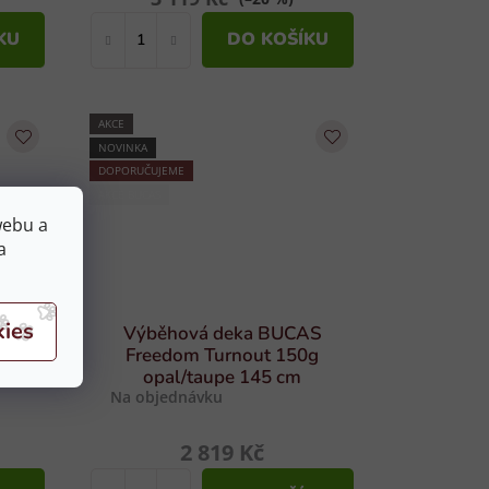
KU
DO KOŠÍKU
AKCE
NOVINKA
DOPORUČUJEME
AKCE BUCAS
webu a
a
Výběhová deka BUCAS
00g
Freedom Turnout 150g
opal/taupe 145 cm
Na objednávku
2 819 Kč