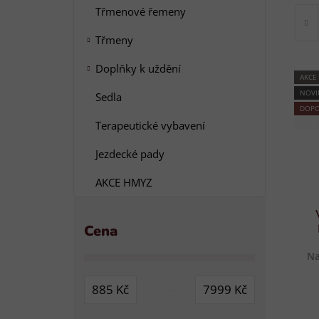
Třmenové řemeny
Třmeny
Doplňky k uždění
AKCE
NOVI
Sedla
DOPO
Terapeutické vybavení
AKCE
Jezdecké pady
AKCE HMYZ
Cena
Na
885
Kč
7999
Kč