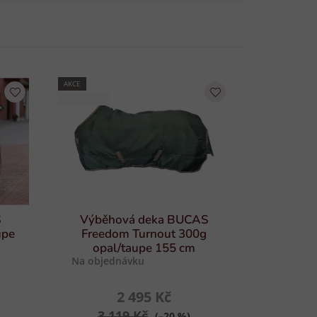
AKCE
AKCE BUCAS
S
Výběhová deka BUCAS
upe
Freedom Turnout 300g
opal/taupe 155 cm
Na objednávku
2 495 Kč
3 119 Kč
(–20 %)