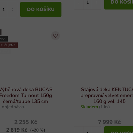
DO KOŠÍ
DO KOŠÍKU
NKA
RUČUJEME
 BUCAS
Výběhová deka BUCAS
Stájová deka KENTUC
Freedom Turnout 150g
přepravní/ velvet emer
černá/taupe 135 cm
160 g vel. 145
 objednávku
Skladem
(1 ks)
2 255 Kč
7 999 Kč
2 819 Kč
(–20 %)