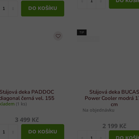
DO KOŠÍ
DO KOŠÍKU
TIP
AKCE BUCAS
Stájová deka PADDOC
Stájová deka BUCA
diagonal černá vel. 155
Power Cooler modrá 1
kladem
(1 ks)
cm
Na objednávku
3 499 Kč
2 199 Kč
DO KOŠÍKU
DO KOŠÍ