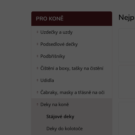
P
K
Přeskočit
PRO KONĚ
a
o
kategorie
t
s
Uzdečky a uzdy
e
t
g
Podsedlové dečky
r
o
a
r
Podbřišníky
i
n
e
n
Čištění a boxy, tašky na čistění
í
Udidla
p
a
Čabraky, masky a třásně na oči
n
Deky na koně
e
l
Stájové deky
Deky do kolotoče