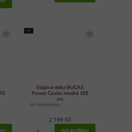
KU
TIP
AKCE BUCAS
S
Stájová deka BUCAS
70
Power Cooler modrá 165
cm
Na objednávku
2 199 Kč
KU
DO KOŠÍKU