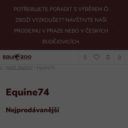
Přejít
POTŘEBUJETE PORADIT S VÝBĚREM ČI
na
obsah
ZBOŽÍ VYZKOUŠET? NAVŠTIVTE NAŠI
PRODEJNU V PRAZE NEBO V ČESKÝCH
BUDĚJOVICÍCH.
Hledat
NÁKUP
Domů
/
NAŠE ZNAČKY
/
Equine74
KOŠÍK
Equine74
Nejprodávanější
V