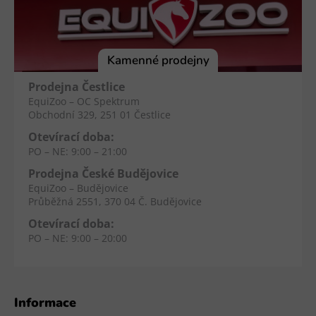
p
a
t
í
Kamenné prodejny
Prodejna Čestlice
EquiZoo – OC Spektrum
Obchodní 329, 251 01 Čestlice
Otevírací doba:
PO – NE: 9:00 – 21:00
Prodejna České Budějovice
EquiZoo – Budějovice
Průběžná 2551, 370 04 Č. Budějovice
Otevírací doba:
PO – NE: 9:00 – 20:00
Informace