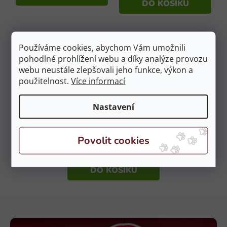
ů
DO KOŠÍKU
u
Používáme cookies, abychom Vám umožnili
pohodlné prohlížení webu a díky analýze provozu
webu neustále zlepšovali jeho funkce, výkon a
použitelnost.
Více informací
Nastavení
Gastric speciální přírodní
směs proti žaludečním
vředům EQUINE 74 prášek
Na objednávku
2kg
2 899 Kč
DO KOŠÍKU
Z
á