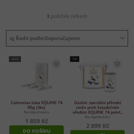
3
položek celkem
O
v
l
Ř
á
Řadit podle:
Doporučujeme
a
d
z
a
e
c
AKCE
TIP
n
í
p
í
r
p
v
r
k
o
y
d
Calmrelax tuba EQUINE 74
Gastric speciální přírodní
v
95g (3ks)
směs proti žaludečním
u
ý
Na objednávku
vředům EQUINE 74 pelety
p
Na objednávku
2kg
k
1 859 Kč
i
2 899 Kč
t
s
DO KOŠÍKU