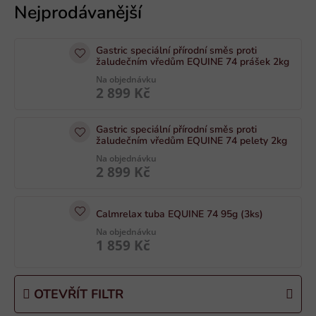
ý
p
i
Gastric speciální přírodní směs proti
s
žaludečním vředům EQUINE 74 prášek 2kg
p
Na objednávku
2 899 Kč
r
o
Gastric speciální přírodní směs proti
d
žaludečním vředům EQUINE 74 pelety 2kg
u
Na objednávku
k
2 899 Kč
t
ů
Calmrelax tuba EQUINE 74 95g (3ks)
Na objednávku
1 859 Kč
OTEVŘÍT FILTR