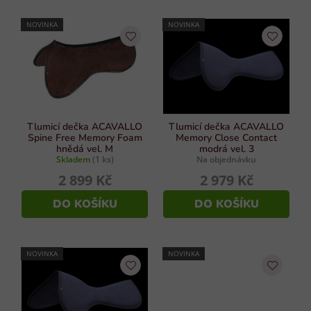
z
r
e
NOVINKA
NOVINKA
v
n
k
í
y
p
v
r
ý
p
o
i
d
Tlumicí dečka ACAVALLO
Tlumicí dečka ACAVALLO
s
Spine Free Memory Foam
Memory Close Contact
u
hnědá vel. M
modrá vel. 3
u
Skladem
(1 ks)
Na objednávku
k
2 899 Kč
2 979 Kč
t
ů
DO KOŠÍKU
DO KOŠÍKU
NOVINKA
NOVINKA