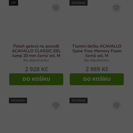
TIP
NOVINKA
Potah gelový na posedlí
Tlumicí dečka ACAVALLO
ACAVALLO CLASSIC GEL
Spine Free Memory Foam
Jump 20 mm černý vel. M
černá vel. M
Na objednávku
Na objednávku
2 928 Kč
2 989 Kč
DO KOŠÍKU
DO KOŠÍKU
NOVINKA
NOVINKA