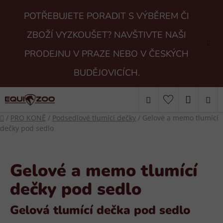
Přejít
POTŘEBUJETE PORADIT S VÝBĚREM ČI
na
obsah
ZBOŽÍ VYZKOUŠET? NAVŠTIVTE NAŠI
PRODEJNU V PRAZE NEBO V ČESKÝCH
BUDĚJOVICÍCH.
Hledat
NÁKUP
Domů
/
PRO KONĚ
/
Podsedlové tlumící dečky
/
Gelové a memo tlumící
KOŠÍK
dečky pod sedlo
Gelové a memo tlumící
dečky pod sedlo
Gelová tlumící dečka pod sedlo