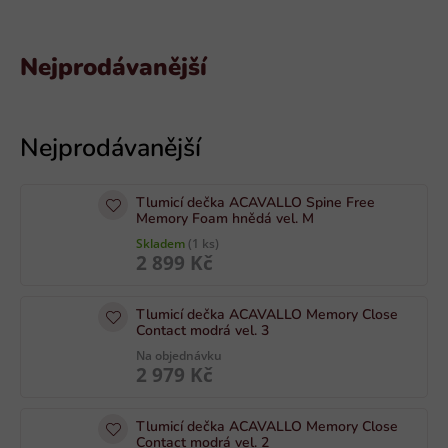
Nejprodávanější
V
ý
p
i
Tlumicí dečka ACAVALLO Spine Free
s
Memory Foam hnědá vel. M
p
Skladem
(1 ks)
2 899 Kč
r
o
Tlumicí dečka ACAVALLO Memory Close
d
Contact modrá vel. 3
u
Na objednávku
k
2 979 Kč
t
ů
Tlumicí dečka ACAVALLO Memory Close
Contact modrá vel. 2