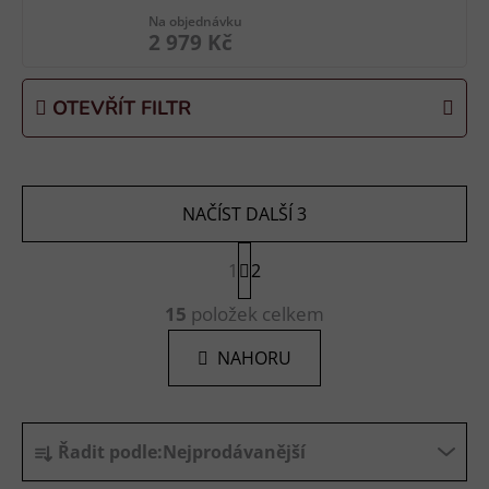
Na objednávku
2 979 Kč
OTEVŘÍT FILTR
NAČÍST DALŠÍ 3
S
1
t
2
r
O
á
15
položek celkem
v
n
l
k
NAHORU
á
o
d
v
a
á
Ř
n
c
Řadit podle:
Nejprodávanější
í
a
í
p