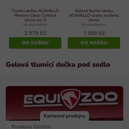
Tlumicí dečka ACAVALLO
Gelová tlumicí dečka
Memory Close Contact
ACAVALLO vzadu zesílená
černá vel. 2
černá
Na objednávku
Na objednávku
2 979 Kč
1 689 Kč
DO KOŠÍKU
DO KOŠÍKU
Gelová tlumící dečka pod sedlo
Z
á
p
a
t
í
Kamenné prodejny
Prodejna Čestlice