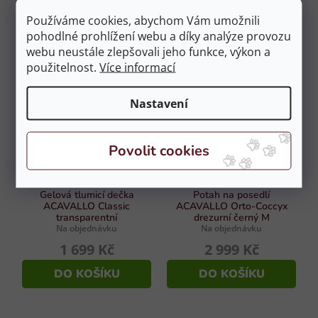
1 899 Kč
1 229 Kč
Používáme cookies, abychom Vám umožnili
pohodlné prohlížení webu a díky analýze provozu
DO KOŠÍKU
DO KOŠÍKU
webu neustále zlepšovali jeho funkce, výkon a
použitelnost.
Více informací
NOVINKA
Nastavení
Gelová tlumicí dečka
Potah na posedlí
ACAVALLO Classic
ACAVALLO Orto-Coccyx
transparentní
drezurní černý M
Na objednávku
Na objednávku
1 699 Kč
2 999 Kč
DO KOŠÍKU
DO KOŠÍKU