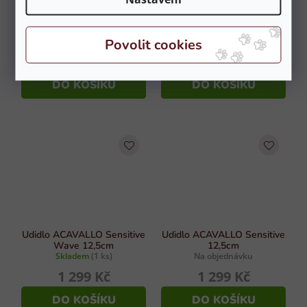
Štajgr WALDHAUSEN vel.
Udidlo FEELING fuga jednou
12,5 cm
lomené 13,5 cm
Skladem
(1 ks)
Skladem
(1 ks)
739 Kč
919 Kč
DO KOŠÍKU
DO KOŠÍKU
Udidlo ACAVALLO Sensitive
Udidlo ACAVALLO Sensitive
Wave 12,5cm
12,5cm
Skladem
(1 ks)
Na objednávku
1 299 Kč
1 299 Kč
DO KOŠÍKU
DO KOŠÍKU