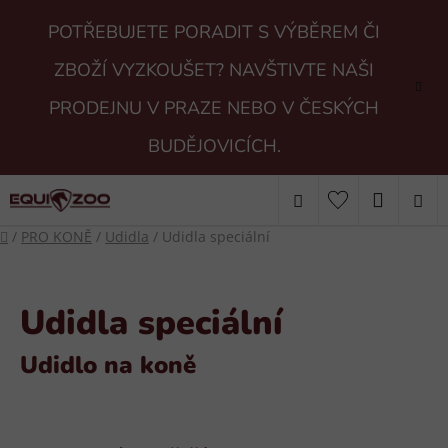
Přejít
POTŘEBUJETE PORADIT S VÝBĚREM ČI
na
obsah
ZBOŽÍ VYZKOUŠET? NAVŠTIVTE NAŠI
PRODEJNU V PRAZE NEBO V ČESKÝCH
BUDĚJOVICÍCH.
Hledat
NÁKUP
Domů
/
PRO KONĚ
/
Udidla
/
Udidla speciální
KOŠÍK
Udidla speciální
Udidlo na koně