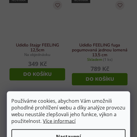
NOVINKA
NOVINKA
Udidlo štajgr FEELING
Udidlo FEELING fuga
12,5cm
pogumovaná jednou lomená
Na objednávku
13,5 cm
Skladem
(1 ks)
349 Kč
789 Kč
DO KOŠÍKU
DO KOŠÍKU
Používáme cookies, abychom Vám umožnili
DOPORUČUJEME
pohodlné prohlížení webu a díky analýze provozu
webu neustále zlepšovali jeho funkce, výkon a
použitelnost.
Více informací
Nastavení