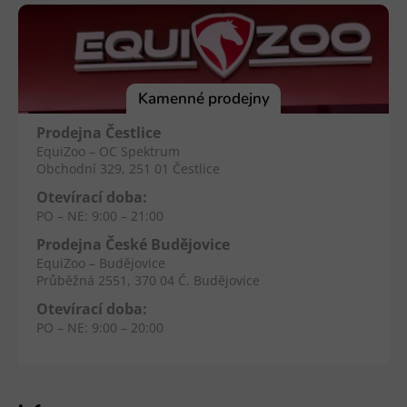
á
p
a
t
í
Kamenné prodejny
Prodejna Čestlice
EquiZoo – OC Spektrum
Obchodní 329, 251 01 Čestlice
Otevírací doba:
PO – NE: 9:00 – 21:00
Prodejna České Budějovice
EquiZoo – Budějovice
Průběžná 2551, 370 04 Č. Budějovice
Otevírací doba:
PO – NE: 9:00 – 20:00