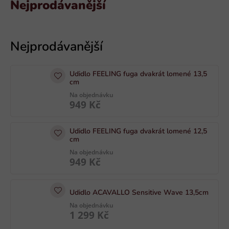
Nejprodávanější
V
ý
p
i
Udidlo FEELING fuga dvakrát lomené 13,5
s
cm
p
Na objednávku
949 Kč
r
o
Udidlo FEELING fuga dvakrát lomené 12,5
d
cm
u
Na objednávku
k
949 Kč
t
ů
Udidlo ACAVALLO Sensitive Wave 13,5cm
Na objednávku
1 299 Kč