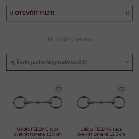
OTEVŘÍT FILTR
11
položek celkem
O
v
l
Ř
á
Řadit podle:
Nejprodávanější
a
d
z
a
e
c
n
í
p
í
r
p
v
r
k
o
y
d
Udidlo FEELING fuga
Udidlo FEELING fuga
v
dvakrát lomené 13,5 cm
dvakrát lomené 12,5 cm
u
ý
Na objednávku
Na objednávku