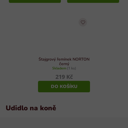
Štajgrový řemínek NORTON
černý
Skladem
(1 ks)
219 Kč
DO KOŠÍKU
Udidlo na koně
Z