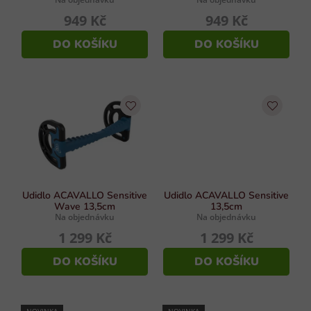
p
k
949 Kč
949 Kč
i
t
s
DO KOŠÍKU
DO KOŠÍKU
ů
u
Udidlo ACAVALLO Sensitive
Udidlo ACAVALLO Sensitive
Wave 13,5cm
13,5cm
Na objednávku
Na objednávku
1 299 Kč
1 299 Kč
DO KOŠÍKU
DO KOŠÍKU