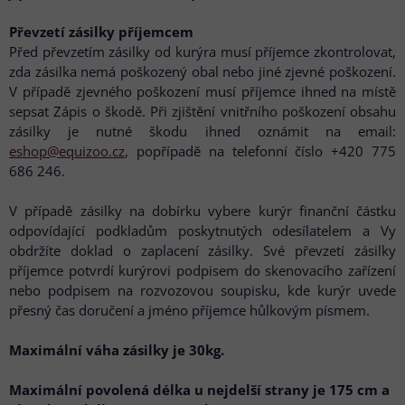
Převzetí zásilky příjemcem
Před převzetím zásilky od kurýra musí příjemce zkontrolovat,
zda zásilka nemá poškozený obal nebo jiné zjevné poškození.
V případě zjevného poškození musí příjemce ihned na místě
sepsat Zápis o škodě. Při zjištění vnitřního poškození obsahu
zásilky je nutné škodu ihned oznámit na email:
eshop@equizoo.cz
, popřípadě na telefonní číslo +420 775
686 246.
V případě zásilky na dobírku vybere kurýr finanční částku
odpovídající podkladům poskytnutých odesílatelem a Vy
obdržíte doklad o zaplacení zásilky. Své převzetí zásilky
příjemce potvrdí kurýrovi podpisem do skenovacího zařízení
nebo podpisem na rozvozovou soupisku, kde kurýr uvede
přesný čas doručení a jméno příjemce hůlkovým písmem.
Maximální váha zásilky je 30kg.
Maximální povolená délka u nejdelší strany je 175 cm a