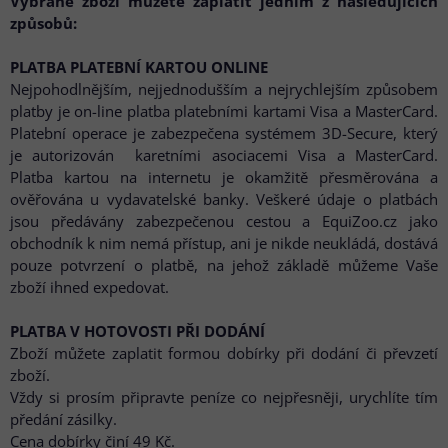
Vybrané zboží můžete zaplatit jedním z následujících
způsobů:
PLATBA PLATEBNÍ KARTOU ONLINE
Nejpohodlnějším, nejjednodušším a nejrychlejším způsobem
platby je on-line platba platebními kartami Visa a MasterCard.
Platební operace je zabezpečena systémem 3D-Secure, který
je autorizován karetními asociacemi Visa a MasterCard.
Platba kartou na internetu je okamžitě přesměrována a
ověřována u vydavatelské banky. Veškeré údaje o platbách
jsou předávány zabezpečenou cestou a EquiZoo.cz jako
obchodník k nim nemá přístup, ani je nikde neukládá, dostává
pouze potvrzení o platbě, na jehož základě můžeme Vaše
zboží ihned expedovat.
PLATBA V HOTOVOSTI PŘI DODÁNÍ
Zboží můžete zaplatit formou dobírky při dodání či převzetí
zboží.
Vždy si prosím připravte peníze co nejpřesněji, urychlíte tím
předání zásilky.
Cena dobírky činí 49 Kč.