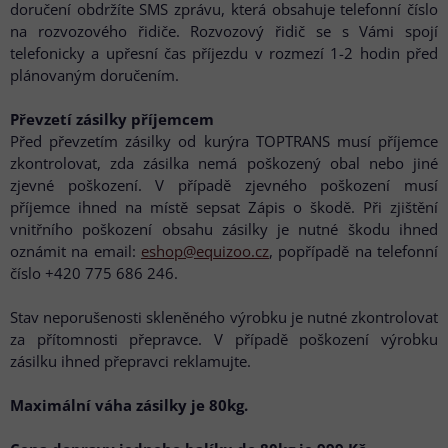
doručení obdržíte SMS zprávu, která obsahuje telefonní číslo
na rozvozového řidiče. Rozvozový řidič se s Vámi spojí
telefonicky a upřesní čas příjezdu v rozmezí 1-2 hodin před
plánovaným doručením.
Převzetí zásilky příjemcem
Před převzetím zásilky od kurýra TOPTRANS musí příjemce
zkontrolovat, zda zásilka nemá poškozený obal nebo jiné
zjevné poškození. V případě zjevného poškození musí
příjemce ihned na místě sepsat Zápis o škodě. Při zjištění
vnitřního poškození obsahu zásilky je nutné škodu ihned
oznámit na email:
eshop@equizoo.cz
, popřípadě na telefonní
číslo +420 775 686 246.
Stav neporušenosti skleněného výrobku je nutné zkontrolovat
za přítomnosti přepravce. V případě poškození výrobku
zásilku ihned přepravci reklamujte.
Maximální váha zásilky je 80kg.