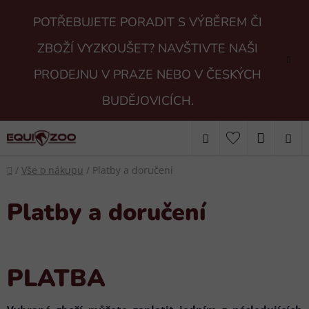
Přejít
POTŘEBUJETE PORADIT S VÝBĚREM ČI
na
obsah
ZBOŽÍ VYZKOUŠET? NAVŠTIVTE NAŠI
PRODEJNU V PRAZE NEBO V ČESKÝCH
BUDĚJOVICÍCH.
Hledat
NÁKUP
Domů
KOŠÍK
/
Vše o nákupu
/
Platby a doručení
Platby a doručení
PLATBA