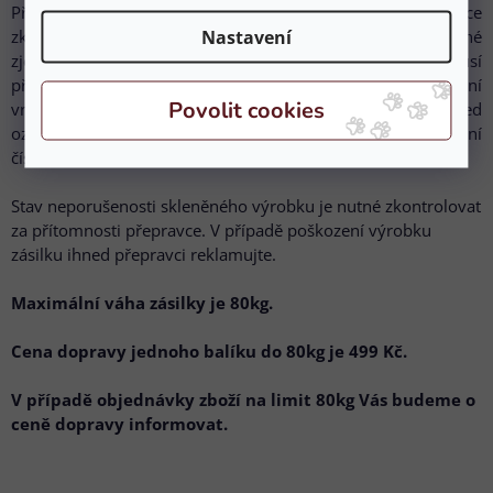
Před převzetím zásilky od kurýra TOPTRANS musí příjemce
zkontrolovat, zda zásilka nemá poškozený obal nebo jiné
Nastavení
zjevné poškození. V případě zjevného poškození musí
příjemce ihned na místě sepsat Zápis o škodě. Při zjištění
vnitřního poškození obsahu zásilky je nutné škodu ihned
oznámit na email:
eshop@equizoo.cz
, popřípadě na telefonní
číslo +420 775 686 246.
Stav neporušenosti skleněného výrobku je nutné zkontrolovat
za přítomnosti přepravce. V případě poškození výrobku
zásilku ihned přepravci reklamujte.
Maximální váha zásilky je 80kg.
Cena dopravy jednoho balíku do 80kg je 499 Kč.
V případě objednávky zboží na limit 80kg Vás budeme o
ceně dopravy informovat.