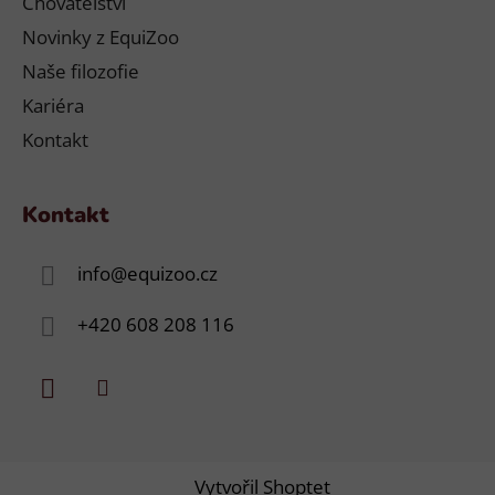
Chovatelství
Novinky z EquiZoo
Naše filozofie
Kariéra
Kontakt
Kontakt
info
@
equizoo.cz
+420 608 208 116
Vytvořil Shoptet