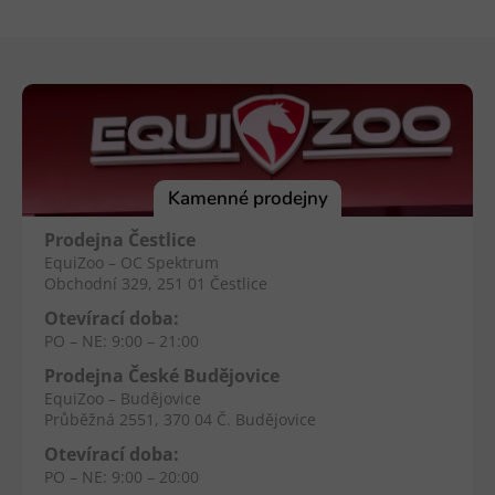
Z
á
p
a
t
í
Kamenné prodejny
Prodejna Čestlice
EquiZoo – OC Spektrum
Obchodní 329, 251 01 Čestlice
Otevírací doba:
PO – NE: 9:00 – 21:00
Prodejna České Budějovice
EquiZoo – Budějovice
Průběžná 2551, 370 04 Č. Budějovice
Otevírací doba:
PO – NE: 9:00 – 20:00