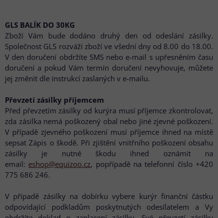
GLS BALÍK DO 30KG
Zboží Vám bude dodáno druhý den od odeslání zásilky.
Společnost GLS rozváží zboží ve všední dny od 8.00 do 18.00.
V den doručení obdržíte SMS nebo e-mail s upřesněním času
doručení a pokud Vám termín doručení nevyhovuje, můžete
jej změnit dle instrukcí zaslaných v e-mailu.
Převzetí zásilky příjemcem
Před převzetím zásilky od kurýra musí příjemce zkontrolovat,
zda zásilka nemá poškozený obal nebo jiné zjevné poškození.
V případě zjevného poškození musí příjemce ihned na místě
sepsat Zápis o škodě. Při zjištění vnitřního poškození obsahu
zásilky je nutné škodu ihned oznámit na
email:
eshop@equizoo.cz
, popřípadě na telefonní číslo +420
775 686 246.
V případě zásilky na dobírku vybere kurýr finanční částku
odpovídající podkladům poskytnutých odesílatelem a Vy
obdržíte doklad o zaplacení zásilky. Své převzetí zásilky