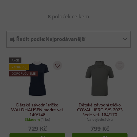
8
položek celkem
O
v
l
Ř
á
Řadit podle:
Nejprodávanější
a
d
z
a
e
c
AKCE
n
í
VÝPRODEJ
p
í
DOPORUČUJEME
r
p
v
r
k
o
y
d
Dětské závodní tričko
Dětské závodní tričko
v
WALDHAUSEN modré vel.
COVALLIERO S/S 2023
u
ý
140/146
šedé vel. 164/170
p
Skladem
(1 ks)
Na objednávku
k
i
729 Kč
799 Kč
t
s