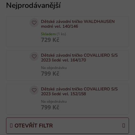
ý
p
i
Dětské závodní tričko WALDHAUSEN
s
modré vel. 140/146
p
Skladem
(1 ks)
729 Kč
r
o
Dětské závodní tričko COVALLIERO S/S
d
2023 šedé vel. 164/170
u
Na objednávku
k
799 Kč
t
ů
Dětské závodní tričko COVALLIERO S/S
2023 šedé vel. 152/158
Na objednávku
799 Kč
OTEVŘÍT FILTR