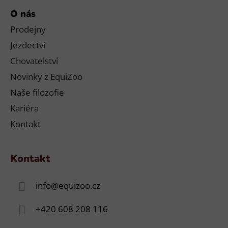
O nás
Prodejny
Jezdectví
Chovatelství
Novinky z EquiZoo
Naše filozofie
Kariéra
Kontakt
Kontakt
info
@
equizoo.cz
+420 608 208 116