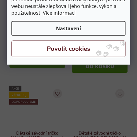
webu neustále zlepšovali jeho funkce, výkon a
použitelnost.
Více informací
Nastavení
Dětské závodní tričko HKM
Dětské jezdecké tričko
bílé vel. 176
závodní COVALLIERO bílé
Skladem
(1 ks)
vel. 164/170
Na objednávku
1 029 Kč
899 Kč
DO KOŠÍKU
DO KOŠÍKU
AKCE
VÝPRODEJ
DOPORUČUJEME
Dětské závodní tričko
Dětské závodní tričko