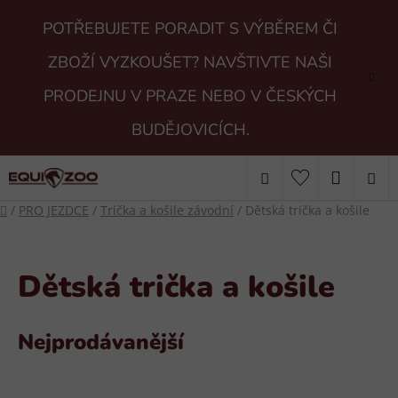
Přejít
POTŘEBUJETE PORADIT S VÝBĚREM ČI
na
obsah
ZBOŽÍ VYZKOUŠET? NAVŠTIVTE NAŠI
PRODEJNU V PRAZE NEBO V ČESKÝCH
BUDĚJOVICÍCH.
Hledat
NÁKUP
Domů
/
PRO JEZDCE
/
Trička a košile závodní
/
Dětská trička a košile
KOŠÍK
Dětská trička a košile
Nejprodávanější
V