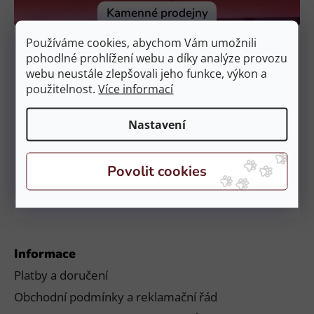
í
Kamenné prodejny
Prodejna Čestlice
Používáme cookies, abychom Vám umožnili
EquiZoo – OC Spektrum
pohodlné prohlížení webu a díky analýze provozu
Obchodní 329, 251 01 Čestlice
webu neustále zlepšovali jeho funkce, výkon a
použitelnost.
Více informací
Otevírací doba:
PO – NE: 9:00 – 21:00
Nastavení
Prodejna České Budějovice
EquiZoo – Budějovice
Průběžná 2551, 370 04 Č. Budějovice
Otevírací doba:
PO – NE: 9:00 – 20:00
Informace
Platby a doručení
Obchodní podmínky a reklamační řád