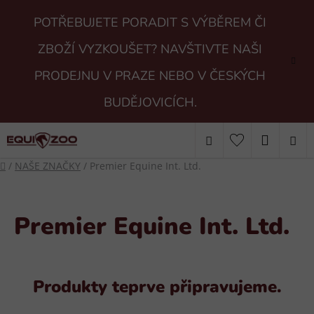
Přejít
POTŘEBUJETE PORADIT S VÝBĚREM ČI
na
obsah
ZBOŽÍ VYZKOUŠET? NAVŠTIVTE NAŠI
PRODEJNU V PRAZE NEBO V ČESKÝCH
BUDĚJOVICÍCH.
Hledat
NÁKUP
Domů
/
NAŠE ZNAČKY
/
Premier Equine Int. Ltd.
KOŠÍK
Premier Equine Int. Ltd.
Produkty teprve připravujeme.