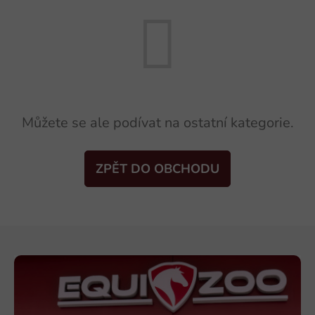
Můžete se ale podívat na ostatní kategorie.
ZPĚT DO OBCHODU
Z
á
p
a
t