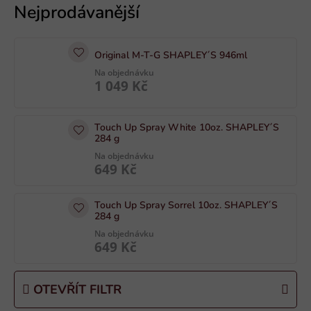
ý
p
i
Original M-T-G SHAPLEY´S 946ml
s
Na objednávku
p
1 049 Kč
r
o
Touch Up Spray White 10oz. SHAPLEY´S
d
284 g
u
Na objednávku
k
649 Kč
t
ů
Touch Up Spray Sorrel 10oz. SHAPLEY´S
284 g
Na objednávku
649 Kč
OTEVŘÍT FILTR