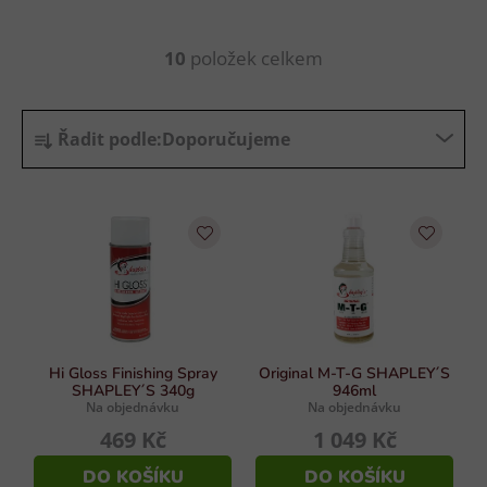
10
položek celkem
O
v
l
Ř
á
Řadit podle:
Doporučujeme
a
d
z
a
e
c
n
í
p
í
r
p
v
r
k
o
y
d
Hi Gloss Finishing Spray
Original M-T-G SHAPLEY´S
v
SHAPLEY´S 340g
946ml
u
ý
Na objednávku
Na objednávku
p
k
469 Kč
1 049 Kč
i
t
s
DO KOŠÍKU
DO KOŠÍKU