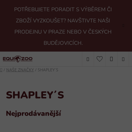
Přejít
POTŘEBUJETE PORADIT S VÝBĚREM ČI
na
obsah
ZBOŽÍ VYZKOUŠET? NAVŠTIVTE NAŠI
PRODEJNU V PRAZE NEBO V ČESKÝCH
BUDĚJOVICÍCH.
Hledat
NÁKUP
Domů
/
NAŠE ZNAČKY
/
SHAPLEY´S
KOŠÍK
SHAPLEY´S
Nejprodávanější
V