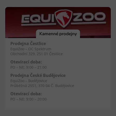
á
p
a
t
í
Kamenné prodejny
Prodejna Čestlice
EquiZoo – OC Spektrum
Obchodní 329, 251 01 Čestlice
Otevírací doba:
PO – NE: 9:00 – 21:00
Prodejna České Budějovice
EquiZoo – Budějovice
Průběžná 2551, 370 04 Č. Budějovice
Otevírací doba:
PO – NE: 9:00 – 20:00