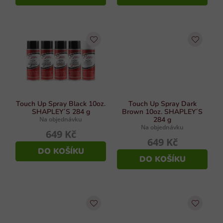
ů
u
Touch Up Spray Black 10oz.
Touch Up Spray Dark
SHAPLEY´S 284 g
Brown 10oz. SHAPLEY´S
Na objednávku
284 g
Na objednávku
649 Kč
649 Kč
DO KOŠÍKU
DO KOŠÍKU