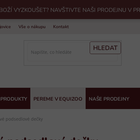
BOŽÍ VYZKOUŠET? NAVŠTIVTE NAŠI PRODEJNU V P
jovice
Vše o nákupu
Kontakt
Praní jezdeckého vybavení v Eq
HLEDAT
 PRODUKTY
PEREME V EQUIZOO
NAŠE PRODEJNY
ové podsedlové dečky