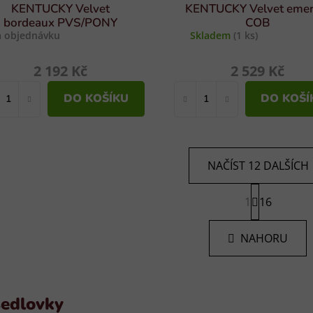
KENTUCKY Velvet
KENTUCKY Velvet emer
bordeaux PVS/PONY
COB
 objednávku
Skladem
(1 ks)
2 192 Kč
2 529 Kč
DO KOŠÍKU
DO KOŠÍ
NAČÍST 12 DALŠÍCH
S
1
t
16
O
r
v
á
l
NAHORU
n
á
k
d
o
v
a
á
c
edlovky
n