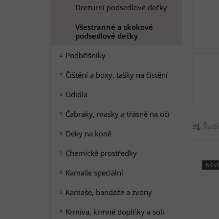
n
Drezurní podsedlové dečky
í
p
Všestranné a skokové
podsedlové dečky
a
n
Podbřišníky
e
l
Čištění a boxy, tašky na čistění
Udidla
Čabraky, masky a třásně na oči
Ř
Řadi
a
Deky na koně
z
Chemické prostředky
V
e
ý
NOVI
n
Kamaše speciální
p
í
i
Kamaše, bandáže a zvony
p
s
r
Krmiva, krmné doplňky a soli