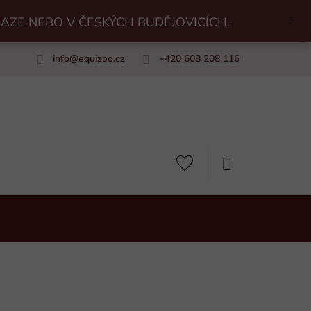
RAZE NEBO V ČESKÝCH BUDĚJOVICÍCH.
info
@
equizoo.cz
+420 608 208 116
uiZoo
NÁKUPNÍ
KOŠÍK