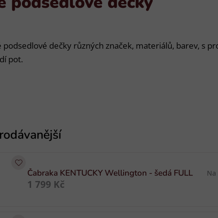
é podsedlové dečky
 podsedlové dečky různých značek, materiálů, barev, s pr
í pot.
Čabraka KENTUCKY Wellington - šedá FULL
Na
1 799 Kč