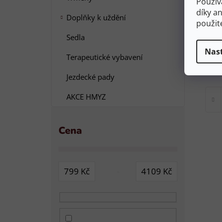
Použív
díky a
Doplňky k uždění
použit
L
Sedla
Nas
Na
Terapeutické vybavení
Jezdecké pady
AKCE HMYZ
Cena
799
Kč
4109
Kč