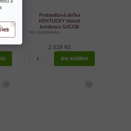
webu a
a
Podsedlová dečka
ge
KENTUCKY Velvet
bordeaux SJ/COB
Na objednávku
2 529 Kč
KU
DO KOŠÍKU