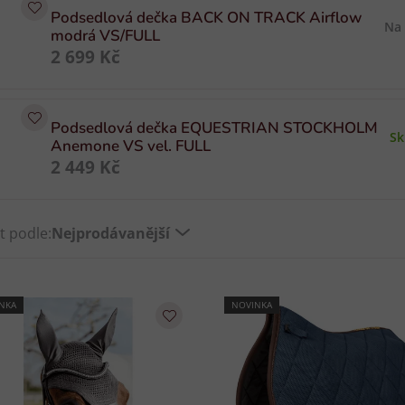
Podsedlová dečka BACK ON TRACK Airflow
Na
modrá VS/FULL
2 699 Kč
Podsedlová dečka EQUESTRIAN STOCKHOLM
S
Anemone VS vel. FULL
2 449 Kč
t podle:
Nejprodávanější
NKA
NOVINKA