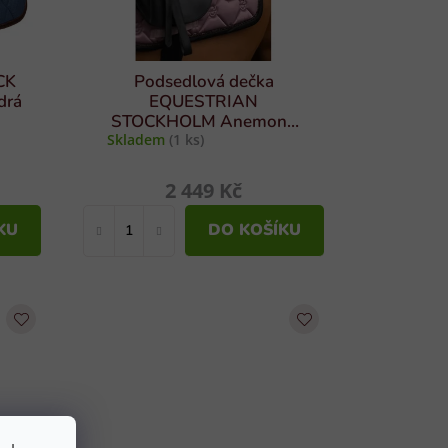
CK
Podsedlová dečka
drá
EQUESTRIAN
STOCKHOLM Anemone
Skladem
VS vel. FULL
(1 ks)
2 449 Kč
KU
DO KOŠÍKU