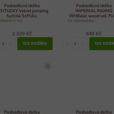
Podsedlová dečka
Podsedlová dečka
ENTUCKY Velvet jumping
IMPERIAL RIDING
fuchsia SJ/FULL
IRHBasic wood vel. F
kladem
(1 ks)
Na objednávku
2 529 Kč
849 Kč
DO KOŠÍKU
DO KOŠÍ
Podsedlová dečka
Podsedlová dečka