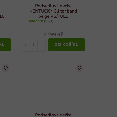
Podsedlová dečka
KENTUCKY Glliter band
ULL
beige VS/FULL
Skladem
(1 ks)
2 199 Kč
KU
DO KOŠÍKU
Podsedlová dečka