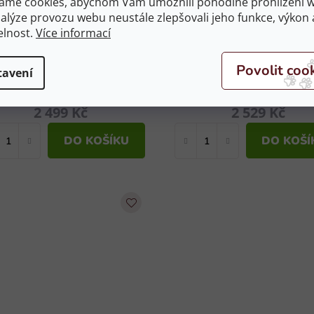
áme cookies, abychom Vám umožnili pohodlné prohlížení 
nalýze provozu webu neustále zlepšovali jeho funkce, výkon 
elnost.
Více informací
Podsedlová dečka
Podsedlová dečka
EMIEUX Carbon Mesh Air
KENTUCKY Velvet bei
Close Contact Square
PVS/PONY
tavení
 objednávku
Mulberry VS vel. L
Skladem
(1 ks)
2 499 Kč
2 529 Kč
DO KOŠÍKU
DO KOŠÍ