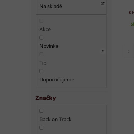
27
Na skladě
K
S
Akce
Novinka
143
0
0
2
Tip
Doporučujeme
Značky
Back on Track