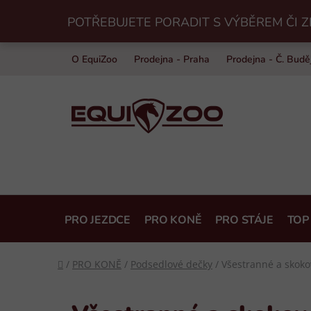
Přejít
POTŘEBUJETE PORADIT S VÝBĚREM ČI Z
na
obsah
O EquiZoo
Prodejna - Praha
Prodejna - Č. Budě
PRO JEZDCE
PRO KONĚ
PRO STÁJE
TOP
Domů
/
PRO KONĚ
/
Podsedlové dečky
/
Všestranné a skok