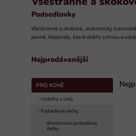
Všestranné a skokov
Podsedlovky
Všestranné a skokové, anatomicky tvarované
pevné. Materiály, které dobře schnou a odvád
Nejprodávanější
P
K
Přeskočit
PRO KONĚ
a
o
kategorie
t
s
Uzdečky a uzdy
e
t
g
Podsedlové dečky
r
o
a
r
Westernové podsedlové
i
n
dečky
e