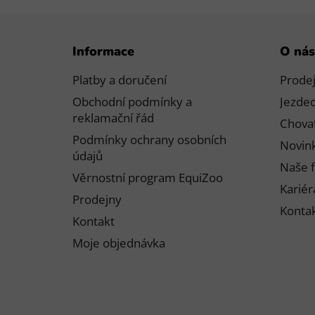
LEMIEUX
Z
Waldhausen
Informace
O nás
á
p
Platby a doručení
Prode
a
Obchodní podmínky a
Jezdec
t
reklamační řád
Chovat
í
Podmínky ochrany osobních
Novink
údajů
Naše f
Věrnostní program EquiZoo
Kariér
Prodejny
Konta
Kontakt
Moje objednávka