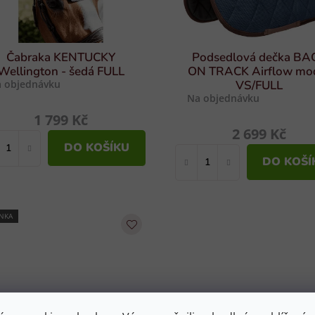
Čabraka KENTUCKY
Podsedlová dečka BA
Wellington - šedá FULL
ON TRACK Airflow mo
 objednávku
VS/FULL
Na objednávku
1 799 Kč
2 699 Kč
DO KOŠÍKU
DO KOŠÍ
NKA