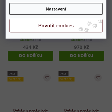
Nastavení
Dámské jezdecké rukavice
Dětské jezdecké boty
HORZE kožené - hnědé vel.
HORZE Chester černé vel.
9
33
Skladem
(1 ks)
Skladem
(1 ks)
434 Kč
970 Kč
DO KOŠÍKU
DO KOŠÍKU
AKCE
AKCE
VÝPRODEJ
VÝPRODEJ
Dětské jezdecké boty
Dětské jezdecké boty