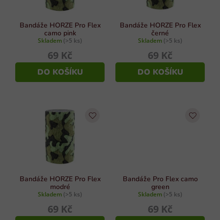
r
ý
p
o
i
d
Bandáže HORZE Pro Flex
Bandáže HORZE Pro Flex
s
camo pink
černé
u
Skladem
(>5 ks)
Skladem
(>5 ks)
u
k
69 Kč
69 Kč
t
DO KOŠÍKU
DO KOŠÍKU
ů
Bandáže HORZE Pro Flex
Bandáže Pro Flex camo
modré
green
Skladem
(>5 ks)
Skladem
(>5 ks)
69 Kč
69 Kč