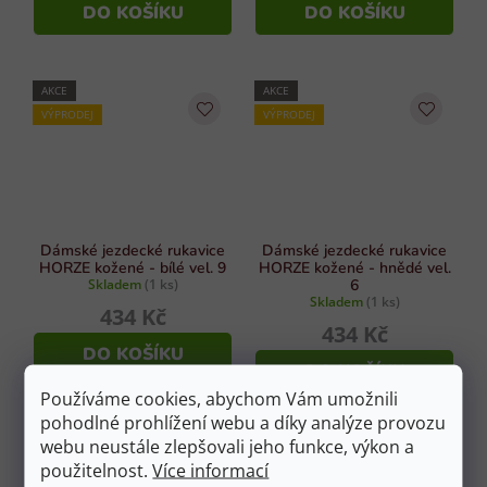
DO KOŠÍKU
DO KOŠÍKU
AKCE
AKCE
VÝPRODEJ
VÝPRODEJ
Dámské jezdecké rukavice
Dámské jezdecké rukavice
HORZE kožené - bílé vel. 9
HORZE kožené - hnědé vel.
Skladem
(1 ks)
6
Skladem
(1 ks)
434 Kč
434 Kč
DO KOŠÍKU
DO KOŠÍKU
Používáme cookies, abychom Vám umožnili
pohodlné prohlížení webu a díky analýze provozu
webu neustále zlepšovali jeho funkce, výkon a
AKCE
AKCE
použitelnost.
Více informací
VÝPRODEJ
VÝPRODEJ