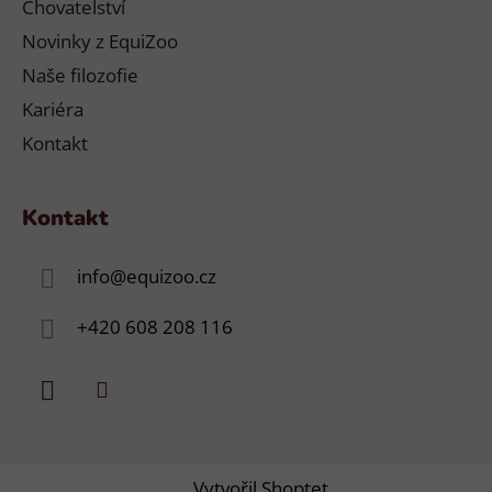
Chovatelství
Novinky z EquiZoo
Naše filozofie
Kariéra
Kontakt
Kontakt
info
@
equizoo.cz
+420 608 208 116
Vytvořil Shoptet