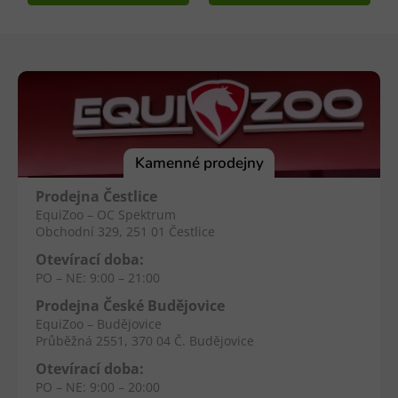
Z
á
p
a
t
í
Kamenné prodejny
Prodejna Čestlice
EquiZoo – OC Spektrum
Obchodní 329, 251 01 Čestlice
Otevírací doba:
PO – NE: 9:00 – 21:00
Prodejna České Budějovice
EquiZoo – Budějovice
Průběžná 2551, 370 04 Č. Budějovice
Otevírací doba:
PO – NE: 9:00 – 20:00