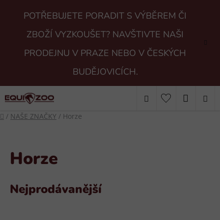
Přejít
POTŘEBUJETE PORADIT S VÝBĚREM ČI
na
obsah
ZBOŽÍ VYZKOUŠET? NAVŠTIVTE NAŠI
PRODEJNU V PRAZE NEBO V ČESKÝCH
BUDĚJOVICÍCH.
Hledat
NÁKUP
Domů
/
NAŠE ZNAČKY
/
Horze
KOŠÍK
Horze
Nejprodávanější
V