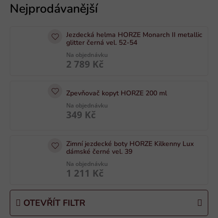
ý
p
i
Jezdecká helma HORZE Monarch II metallic
s
glitter černá vel. 52-54
p
Na objednávku
2 789 Kč
r
o
d
Zpevňovač kopyt HORZE 200 ml
u
Na objednávku
349 Kč
k
t
ů
Zimní jezdecké boty HORZE Kilkenny Lux
dámské černé vel. 39
Na objednávku
1 211 Kč
OTEVŘÍT FILTR