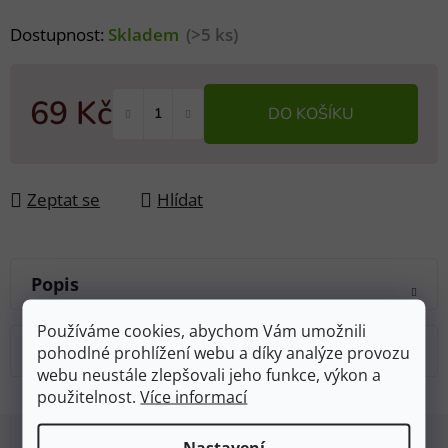
Dostupnost:
Skladem
(>5 ks)
69 Kč
DO KOŠÍKU
Měrná cena:
Zeptat se
Hlídat
Popis
Používáme cookies, abychom Vám umožnili
Diskuze
pohodlné prohlížení webu a díky analýze provozu
webu neustále zlepšovali jeho funkce, výkon a
použitelnost.
Více informací
Z
Nastavení