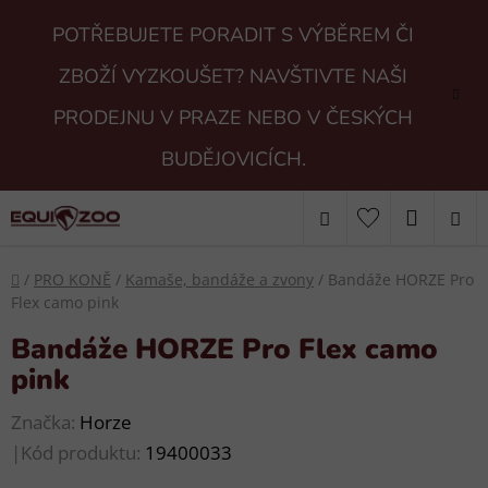
Přejít
POTŘEBUJETE PORADIT S VÝBĚREM ČI
na
obsah
ZBOŽÍ VYZKOUŠET? NAVŠTIVTE NAŠI
PRODEJNU V PRAZE NEBO V ČESKÝCH
BUDĚJOVICÍCH.
Hledat
NÁKUP
KOŠÍK
Domů
/
PRO KONĚ
/
Kamaše, bandáže a zvony
/
Bandáže HORZE Pro
Flex camo pink
Bandáže HORZE Pro Flex camo
pink
Značka:
Horze
|
Kód produktu:
19400033