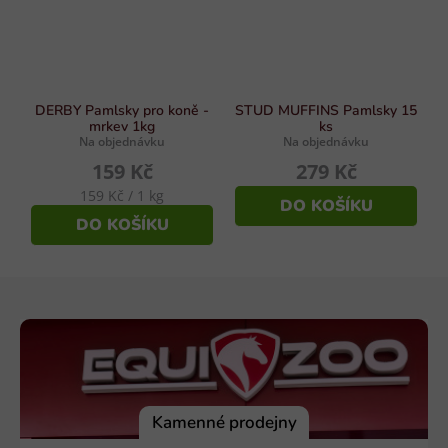
DERBY Pamlsky pro koně -
STUD MUFFINS Pamlsky 15
mrkev 1kg
ks
Na objednávku
Na objednávku
159 Kč
279 Kč
Měrná
159 Kč / 1 kg
DO KOŠÍKU
cena:
DO KOŠÍKU
Z
á
p
a
t
í
Kamenné prodejny