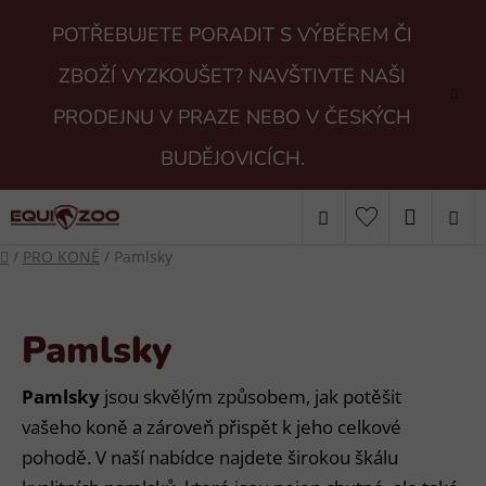
Přejít
POTŘEBUJETE PORADIT S VÝBĚREM ČI
na
obsah
ZBOŽÍ VYZKOUŠET? NAVŠTIVTE NAŠI
PRODEJNU V PRAZE NEBO V ČESKÝCH
BUDĚJOVICÍCH.
Hledat
NÁKUP
Domů
/
PRO KONĚ
/
Pamlsky
KOŠÍK
Pamlsky
Pamlsky
jsou skvělým způsobem, jak potěšit
vašeho koně a zároveň přispět k jeho celkové
pohodě. V naší nabídce najdete širokou škálu