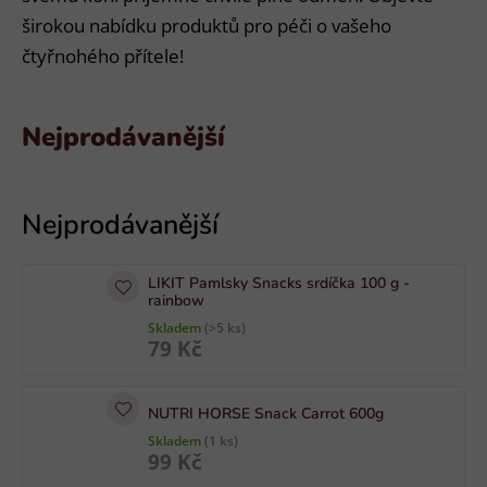
širokou nabídku produktů pro péči o vašeho
čtyřnohého přítele!
Nejprodávanější
V
ý
p
i
LIKIT Pamlsky Snacks srdíčka 100 g -
s
rainbow
p
Skladem
(>5 ks)
79 Kč
r
o
d
NUTRI HORSE Snack Carrot 600g
u
Skladem
(1 ks)
99 Kč
k