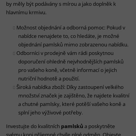
by měly být podávány s mírou a jako doplněk k
hlavnímu krmivu.
Možnost objednání a odborná pomoc: Pokud v
nabídce nenajdete to, co hledáte, je možné
objednání pamlsků mimo zobrazenou nabídku.
Odborníci v prodejně vám rádi poskytnou
doporučení ohledně nejvhodnějších pamlsků
pro vašeho koně, včetně informací o jejich
nutriční hodnotě a použití.
Široká nabídka zboží: Díky zastoupení velkého
množství značek je zajištěno, že najdete kvalitní
a chutné pamlsky, které potěší vašeho koně a
splní jeho výživové potřeby.
Investujte do kvalitních
pamlsků
a poskytněte
svému koni příjemné chvíle plné odměn. Objevte