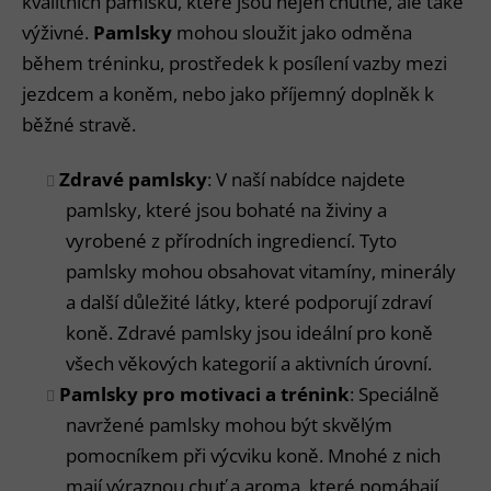
kvalitních pamlsků, které jsou nejen chutné, ale také
výživné.
Pamlsky
mohou sloužit jako odměna
během tréninku, prostředek k posílení vazby mezi
jezdcem a koněm, nebo jako příjemný doplněk k
běžné stravě.
Zdravé pamlsky
: V naší nabídce najdete
pamlsky, které jsou bohaté na živiny a
vyrobené z přírodních ingrediencí. Tyto
pamlsky mohou obsahovat vitamíny, minerály
a další důležité látky, které podporují zdraví
koně. Zdravé pamlsky jsou ideální pro koně
všech věkových kategorií a aktivních úrovní.
Pamlsky pro motivaci a trénink
: Speciálně
navržené pamlsky mohou být skvělým
pomocníkem při výcviku koně. Mnohé z nich
mají výraznou chuť a aroma, které pomáhají