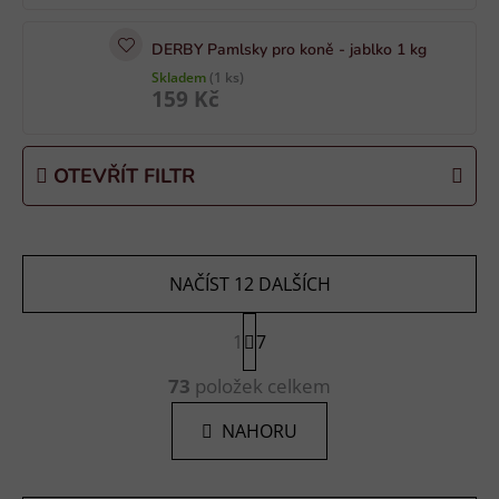
t
ů
DERBY Pamlsky pro koně - jablko 1 kg
Skladem
(1 ks)
159 Kč
OTEVŘÍT FILTR
NAČÍST 12 DALŠÍCH
S
1
t
7
r
O
á
73
položek celkem
v
n
l
k
NAHORU
á
o
d
v
a
á