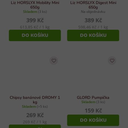
Liz HORSLYX Mobility Mini
Liz HORSLYX Digest Mini
650g
650g
Skladem
(3 ks)
Na objednávku
399 Kč
389 Kč
Měrná
Měrná
613,85 Kč / 1 kg
598,46 Kč / 1 kg
cena:
cena:
DO KOŠÍKU
DO KOŠÍKU
Chipsy banánové DROMY 1
GLORD Pumpička
kg
Skladem
(3 ks)
Skladem
(>5 ks)
159 Kč
269 Kč
DO KOŠÍKU
Měrná
269 Kč / 1 kg
cena: