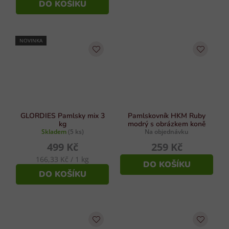
DO KOŠÍKU
NOVINKA
GLORDIES Pamlsky mix 3
Pamlskovník HKM Ruby
kg
modrý s obrázkem koně
Skladem
(5 ks)
Na objednávku
499 Kč
259 Kč
Měrná
166,33 Kč / 1 kg
DO KOŠÍKU
cena:
DO KOŠÍKU