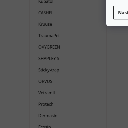
Kubatol
Nas
CASHEL
Kruuse
TraumaPet
OXYGREEN
SHAPLEY´S
Sticky-trap
ORVUS
Vetramil
Protech
Dermasin
Ecosin