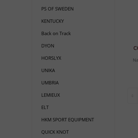
e
p
p
l
PS OF SWEDEN
i
r
s
KENTUCKY
o
p
d
Back on Track
r
u
o
DYON
k
C
d
t
HORSLYX
Na
u
ů
k
UNIKA
t
UMBRIA
ů
LEMIEUX
ELT
HKM SPORT EQUIPMENT
QUICK KNOT