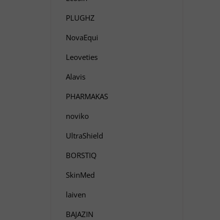
PLUGHZ
NovaEqui
Leoveties
Alavis
PHARMAKAS
noviko
UltraShield
BORSTIQ
SkinMed
laiven
BAJAZIN