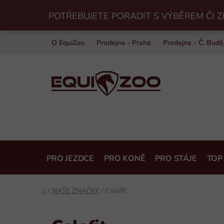
Přejít
POTŘEBUJETE PORADIT S VÝBĚREM ČI Z
na
obsah
O EquiZoo
Prodejna - Praha
Prodejna - Č. Budě
PRO JEZDCE
PRO KONĚ
PRO STÁJE
TOP
Domů
/
NAŠE ZNAČKY
/
Colafit