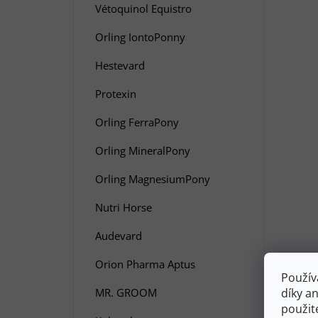
Vétoquinol Equistro
Orling IontoPonny
Hestevard
Protexin
Orling FerraPony
Orling MineralPony
Orling MagnesiumPony
Nutri Horse
Audevard
Orion Pharma Aptus
Použív
MR. GROOM
díky a
použit