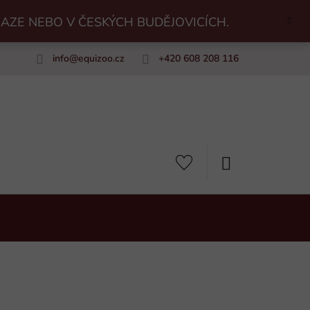
RAZE NEBO V ČESKÝCH BUDĚJOVICÍCH.
info
@
equizoo.cz
+420 608 208 116
uiZoo
NÁKUPNÍ
KOŠÍK