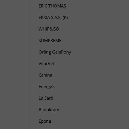
ERIC THOMAS
EKKIA S.A.S. (K)
WHIP&GO
SUMPREME
Orling GelaPony
VitarVet
Canina
Energy´s
La Sard
Biofaktory
Epona