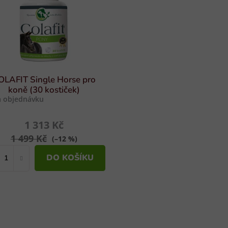
OLAFIT Single Horse pro
koně (30 kostiček)
 objednávku
1 313 Kč
1 499 Kč
(–12 %)
DO KOŠÍKU
O
v
l