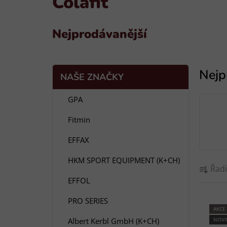
Colafit
Nejprodávanější
P
K
Přeskočit
NAŠE ZNAČKY
a
o
kategorie
t
s
GPA
e
t
g
Fitmin
r
o
a
r
EFFAX
i
n
e
Ř
n
HKM SPORT EQUIPMENT (K+CH)
Řadi
a
í
EFFOL
z
p
e
a
PRO SERIES
V
AKCE
n
n
Albert Kerbl GmbH (K+CH)
NOVI
ý
í