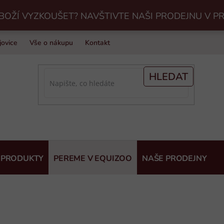
BOŽÍ VYZKOUŠET? NAVŠTIVTE NAŠI PRODEJNU V P
jovice
Vše o nákupu
Kontakt
Praní jezdeckého vybavení v Eq
HLEDAT
 PRODUKTY
PEREME V EQUIZOO
NAŠE PRODEJNY