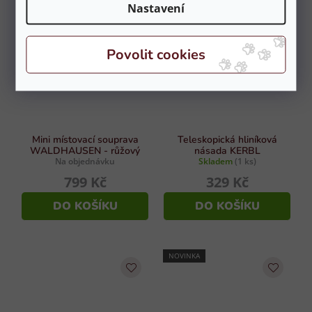
Nastavení
NOVINKA
NOVINKA
Mini místovací souprava
Teleskopická hliníková
WALDHAUSEN - růžový
násada KERBL
Na objednávku
Skladem
(1 ks)
799 Kč
329 Kč
DO KOŠÍKU
DO KOŠÍKU
NOVINKA