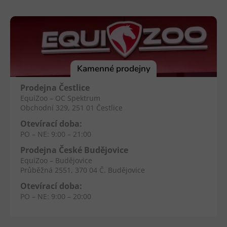
Z
á
p
a
t
í
Kamenné prodejny
Prodejna Čestlice
EquiZoo – OC Spektrum
Obchodní 329, 251 01 Čestlice
Otevírací doba:
PO – NE: 9:00 – 21:00
Prodejna České Budějovice
EquiZoo – Budějovice
Průběžná 2551, 370 04 Č. Budějovice
Otevírací doba:
PO – NE: 9:00 – 20:00