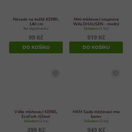
Násada na koště KERBL
Mini místovací souprava
140 cm
WALDHAUSEN - modrý
Na objednávku
Skladem
(1 ks)
99 Kč
919 Kč
DO KOŠÍKU
DO KOŠÍKU
Vidle místovací KERBL
HKM Sada místovací mix
EcoFork růžové
barev
Skladem
(2 ks)
Skladem
(3 ks)
399 Kč
949 Kč