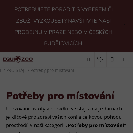
Přejít
POTŘEBUJETE PORADIT S VÝBĚREM ČI
na
obsah
ZBOŽÍ VYZKOUŠET? NAVŠTIVTE NAŠI
PRODEJNU V PRAZE NEBO V ČESKÝCH
BUDĚJOVICÍCH.
Hledat
NÁKUP
Domů
/
PRO STÁJE
/
Potřeby pro místování
KOŠÍK
Potřeby pro místování
Udržování čistoty a pořádku ve stáji a na jízdárnách
je klíčové pro zdraví vašich koní a celkovou pohodu
prostředí. V naší kategorii „
Potřeby pro místování
“