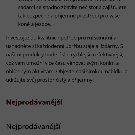
sadami se snadno zbavíte nečistot a zajišťujete
tak bezpečné a příjemné prostředí pro vaše
koně a jezdce.
Investujte do kvalitních potřeb pro
místování
a
usnadněte si každodenní údržbu stáje a jízdárny. S
našimi produkty bude úklid rychlejší a efektivnější,
což vám umožní více času věnovat svým koním a
oblíbeným aktivitám. Objevte naši širokou nabídku a
udržujte svůj prostor čistý a příjemný!
Nejprodávanější
V
ý
p