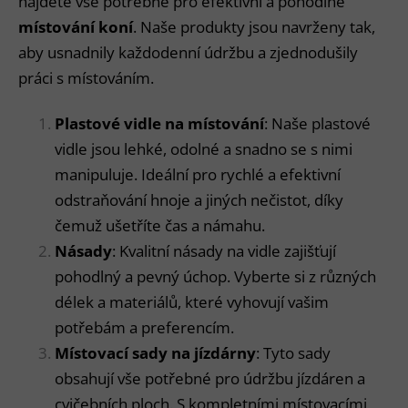
najdete vše potřebné pro efektivní a pohodlné
místování koní
. Naše produkty jsou navrženy tak,
aby usnadnily každodenní údržbu a zjednodušily
práci s místováním.
Plastové vidle na místování
: Naše plastové
vidle jsou lehké, odolné a snadno se s nimi
manipuluje. Ideální pro rychlé a efektivní
odstraňování hnoje a jiných nečistot, díky
čemuž ušetříte čas a námahu.
Násady
: Kvalitní násady na vidle zajišťují
pohodlný a pevný úchop. Vyberte si z různých
délek a materiálů, které vyhovují vašim
potřebám a preferencím.
Místovací sady na jízdárny
: Tyto sady
obsahují vše potřebné pro údržbu jízdáren a
cvičebních ploch. S kompletními místovacími