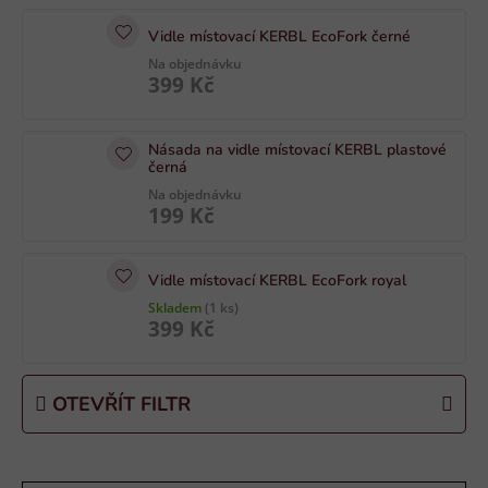
i
Vidle místovací KERBL EcoFork černé
s
Na objednávku
p
399 Kč
r
o
Násada na vidle místovací KERBL plastové
d
černá
u
Na objednávku
k
199 Kč
t
ů
Vidle místovací KERBL EcoFork royal
Skladem
(1 ks)
399 Kč
OTEVŘÍT FILTR