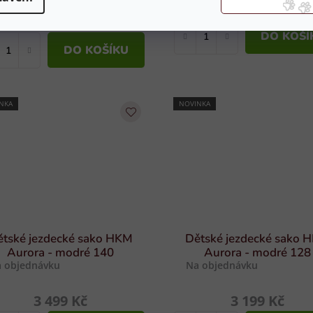
3 499 Kč
2 499 Kč
DO KOŠÍ
DO KOŠÍKU
NKA
NOVINKA
ětské jezdecké sako HKM
Dětské jezdecké sako 
Aurora - modré 140
Aurora - modré 128
 objednávku
Na objednávku
3 499 Kč
3 199 Kč