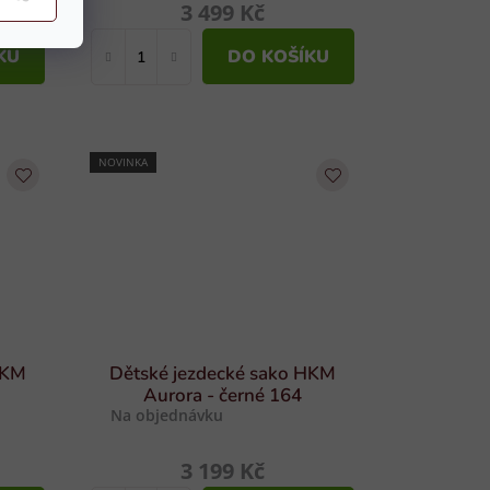
3 499 Kč
KU
DO KOŠÍKU
NOVINKA
HKM
Dětské jezdecké sako HKM
Aurora - černé 164
Na objednávku
3 199 Kč