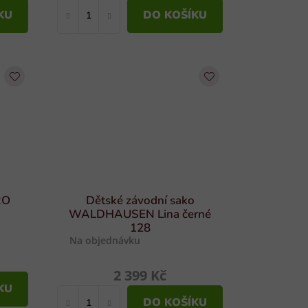
KU
DO KOŠÍKU
RO
Dětské závodní sako
WALDHAUSEN Lina černé
128
Na objednávku
2 399 Kč
KU
DO KOŠÍKU