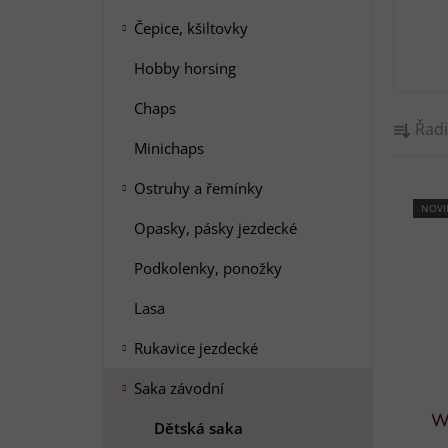
e
l
Čepice, kšiltovky
Hobby horsing
Chaps
Ř
Řadi
a
Minichaps
z
V
e
Ostruhy a řemínky
ý
NOVI
n
Opasky, pásky jezdecké
p
í
i
p
Podkolenky, ponožky
s
r
Lasa
p
o
r
d
Rukavice jezdecké
o
u
Saka závodní
d
k
u
W
t
Dětská saka