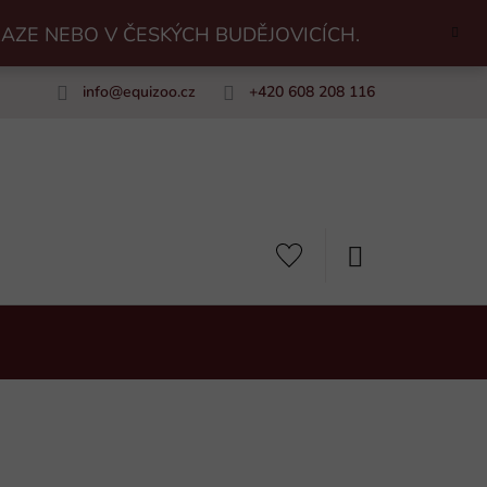
RAZE NEBO V ČESKÝCH BUDĚJOVICÍCH.
info
@
equizoo.cz
+420 608 208 116
uiZoo
NÁKUPNÍ
KOŠÍK