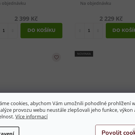
 objednávku
Na objednávku
2 399 Kč
2 229 Kč
DO KOŠÍKU
DO KOŠÍ
NOVINKA
áme cookies, abychom Vám umožnili pohodlné prohlížení 
nalýze provozu webu neustále zlepšovali jeho funkce, výkon 
Závodní sako
Dětské jezdecké sako 
elnost.
Více informací
COVALLIERO
Aurora - modré 164
Samantha černé
Na objednávku
 objednávku
vel. 152/158
tavení