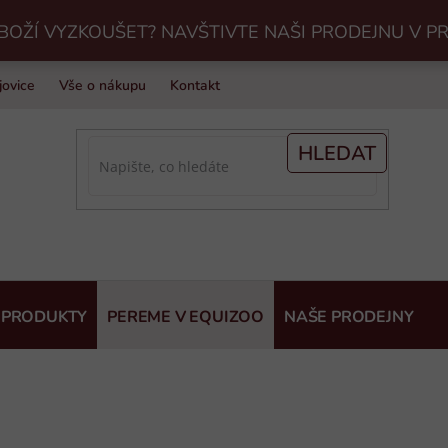
BOŽÍ VYZKOUŠET? NAVŠTIVTE NAŠI PRODEJNU V P
jovice
Vše o nákupu
Kontakt
Praní jezdeckého vybavení v Eq
HLEDAT
 PRODUKTY
PEREME V EQUIZOO
NAŠE PRODEJNY