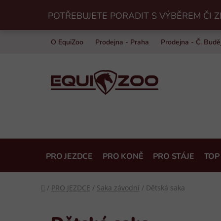
Přejít
POTŘEBUJETE PORADIT S VÝBĚREM ČI Z
na
obsah
O EquiZoo
Prodejna - Praha
Prodejna - Č. Budě
PRO JEZDCE
PRO KONĚ
PRO STÁJE
TOP
Domů
/
PRO JEZDCE
/
Saka závodní
/
Dětská saka