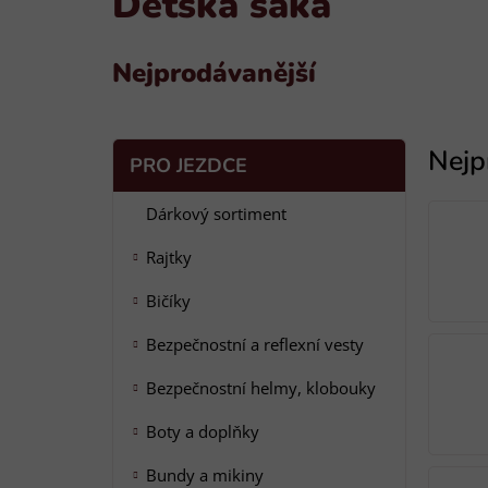
Dětská saka
Nejprodávanější
P
K
Přeskočit
PRO JEZDCE
a
o
kategorie
t
s
Dárkový sortiment
e
t
g
Rajtky
r
o
a
r
Bičíky
i
n
e
n
Bezpečnostní a reflexní vesty
í
Bezpečnostní helmy, klobouky
p
a
Boty a doplňky
n
Bundy a mikiny