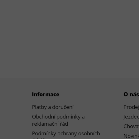
Z
Informace
O nás
á
p
Platby a doručení
Prode
a
Obchodní podmínky a
Jezdec
t
reklamační řád
Chovat
í
Podmínky ochrany osobních
Novink