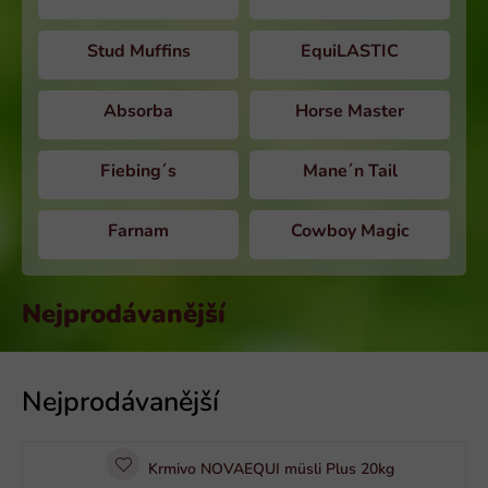
Stud Muffins
EquiLASTIC
Absorba
Horse Master
Fiebing´s
Mane´n Tail
Farnam
Cowboy Magic
Nejprodávanější
V
ý
p
i
Krmivo NOVAEQUI müsli Plus 20kg
s