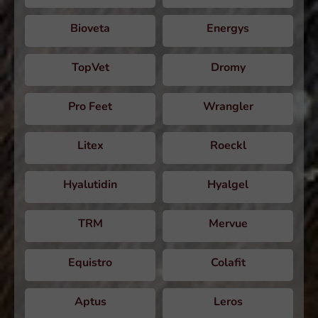
Bioveta
Energys
TopVet
Dromy
Pro Feet
Wrangler
Litex
Roeckl
Hyalutidin
Hyalgel
TRM
Mervue
Equistro
Colafit
Aptus
Leros