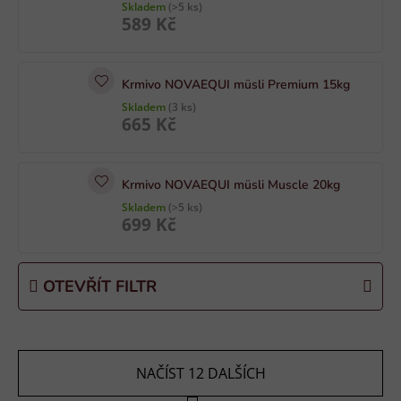
Skladem
(>5 ks)
p
589 Kč
r
o
d
Krmivo NOVAEQUI müsli Premium 15kg
u
Skladem
(3 ks)
665 Kč
k
t
ů
Krmivo NOVAEQUI müsli Muscle 20kg
Skladem
(>5 ks)
699 Kč
OTEVŘÍT FILTR
NAČÍST 12 DALŠÍCH