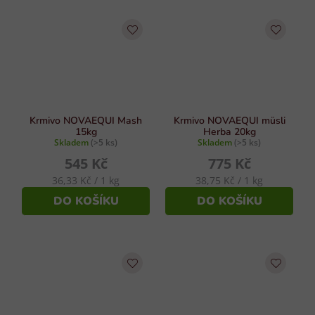
Krmivo NOVAEQUI Mash
Krmivo NOVAEQUI müsli
15kg
Herba 20kg
Skladem
(>5 ks)
Skladem
(>5 ks)
545 Kč
775 Kč
Měrná
Měrná
36,33 Kč / 1 kg
38,75 Kč / 1 kg
cena:
cena:
DO KOŠÍKU
DO KOŠÍKU