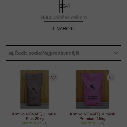
S
1
641
t
r
O
á
7692
položek celkem
v
n
l
k
NAHORU
á
o
d
v
a
á
Ř
n
c
Řadit podle:
Nejprodávanější
í
a
í
p
z
r
e
v
n
k
í
y
p
v
r
ý
p
o
i
d
Krmivo NOVAEQUI müsli
Krmivo NOVAEQUI müsli
s
Plus 20kg
Premium 15kg
u
Skladem
(>5 ks)
Skladem
(3 ks)
u