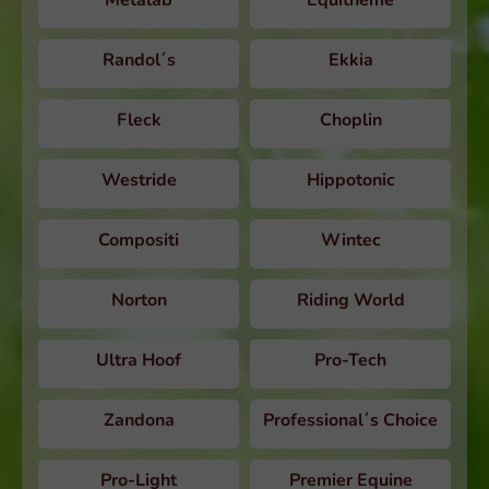
Randol´s
Ekkia
Fleck
Choplin
Westride
Hippotonic
Compositi
Wintec
Norton
Riding World
Ultra Hoof
Pro-Tech
Zandona
Professional´s Choice
Pro-Light
Premier Equine