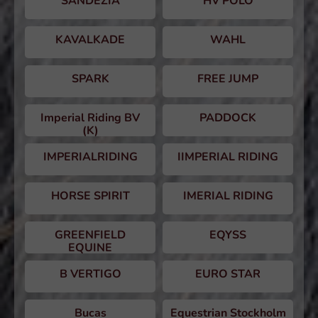
SANDEZIA
HV POLO
KAVALKADE
WAHL
SPARK
FREE JUMP
Imperial Riding BV
PADDOCK
(K)
IMPERIALRIDING
IIMPERIAL RIDING
HORSE SPIRIT
IMERIAL RIDING
GREENFIELD
EQYSS
EQUINE
B VERTIGO
EURO STAR
Bucas
Equestrian Stockholm