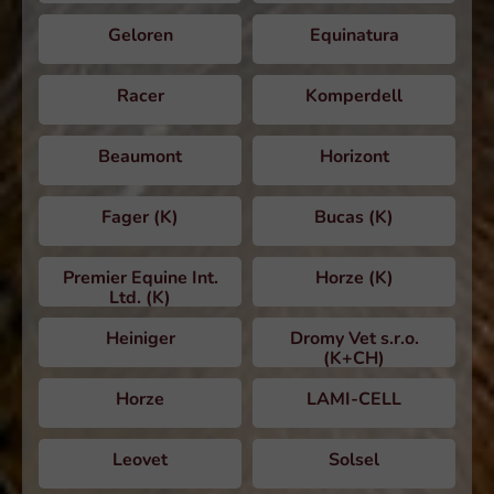
Geloren
Equinatura
Racer
Komperdell
Beaumont
Horizont
Fager (K)
Bucas (K)
Premier Equine Int.
Horze (K)
Ltd. (K)
Heiniger
Dromy Vet s.r.o.
(K+CH)
Horze
LAMI-CELL
Leovet
Solsel