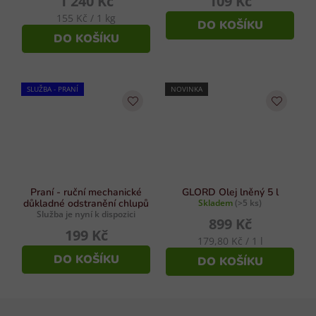
1 240 Kč
109 Kč
Měrná
155 Kč / 1 kg
DO KOŠÍKU
cena:
DO KOŠÍKU
SLUŽBA - PRANÍ
NOVINKA
Praní - ruční mechanické
GLORD Olej lněný 5 l
důkladné odstranění chlupů
Skladem
(>5 ks)
Služba je nyní k dispozici
899 Kč
199 Kč
Měrná
179,80 Kč / 1 l
cena:
DO KOŠÍKU
DO KOŠÍKU
Z