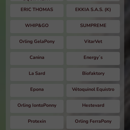
ERIC THOMAS
EKKIA S.A.S. (K)
WHIP&GO
SUMPREME
Orling GelaPony
VitarVet
Canina
Energy´s
La Sard
Biofaktory
Epona
Vétoquinol Equistro
Orling IontoPonny
Hestevard
Protexin
Orling FerraPony