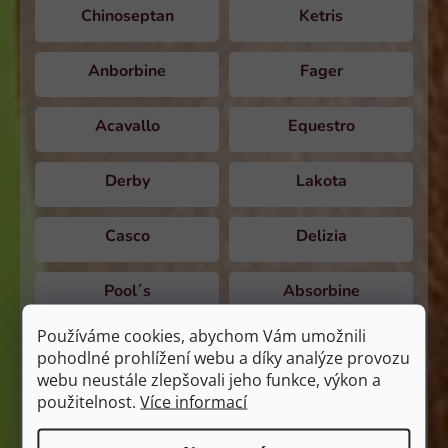
Chinoseptan
Ketris
Anborbine
Fager
Acavallo
Equestro
Derby
Lakota
Casco
Delizia
Pool´s
Absorbine
Používáme cookies, abychom Vám umožnili
MagicBrush
Aloxan
pohodlné prohlížení webu a díky analýze provozu
webu neustále zlepšovali jeho funkce, výkon a
Berkel
Fitmin For Life
použitelnost.
Více informací