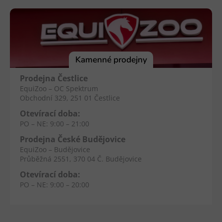
á
p
a
t
í
Kamenné prodejny
Prodejna Čestlice
EquiZoo – OC Spektrum
Obchodní 329, 251 01 Čestlice
Otevírací doba:
PO – NE: 9:00 – 21:00
Prodejna České Budějovice
EquiZoo – Budějovice
Průběžná 2551, 370 04 Č. Budějovice
Otevírací doba:
PO – NE: 9:00 – 20:00