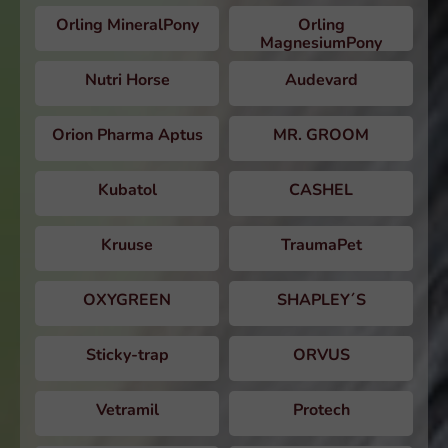
Orling MineralPony
Orling
MagnesiumPony
Nutri Horse
Audevard
Orion Pharma Aptus
MR. GROOM
Kubatol
CASHEL
Kruuse
TraumaPet
OXYGREEN
SHAPLEY´S
Sticky-trap
ORVUS
Vetramil
Protech