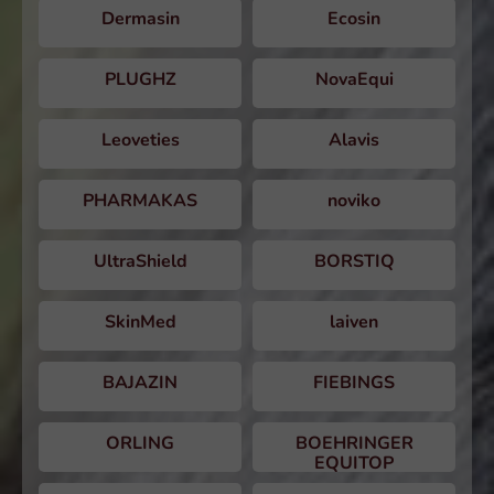
Dermasin
Ecosin
PLUGHZ
NovaEqui
Leoveties
Alavis
PHARMAKAS
noviko
UltraShield
BORSTIQ
SkinMed
laiven
BAJAZIN
FIEBINGS
ORLING
BOEHRINGER
EQUITOP