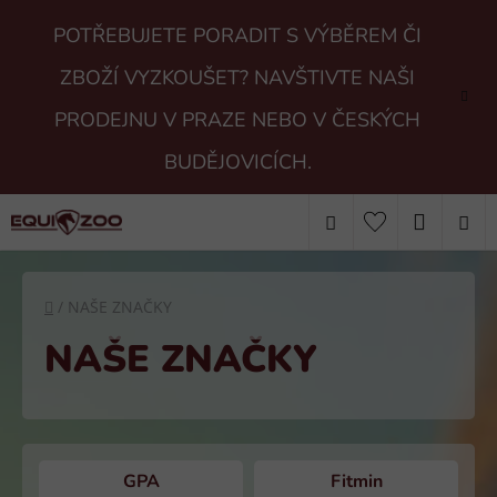
Přejít
POTŘEBUJETE PORADIT S VÝBĚREM ČI
na
obsah
ZBOŽÍ VYZKOUŠET? NAVŠTIVTE NAŠI
PRODEJNU V PRAZE NEBO V ČESKÝCH
BUDĚJOVICÍCH.
Hledat
NÁKUP
KOŠÍK
Domů
/
NAŠE ZNAČKY
NAŠE ZNAČKY
GPA
Fitmin