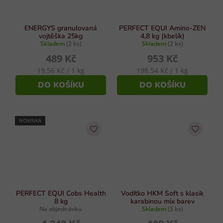
ENERGYS granulovaná
PERFECT EQUI Amino-ZEN
vojtěška 25kg
4,8 kg (kbelík)
Skladem
(2 ks)
Skladem
(2 ks)
489 Kč
953 Kč
Měrná
Měrná
19,56 Kč / 1 kg
198,54 Kč / 1 kg
cena:
cena:
DO KOŠÍKU
DO KOŠÍKU
NOVINKA
PERFECT EQUI Cobs Health
Vodítko HKM Soft s klasik
8 kg
karabinou mix barev
Na objednávku
Skladem
(5 ks)