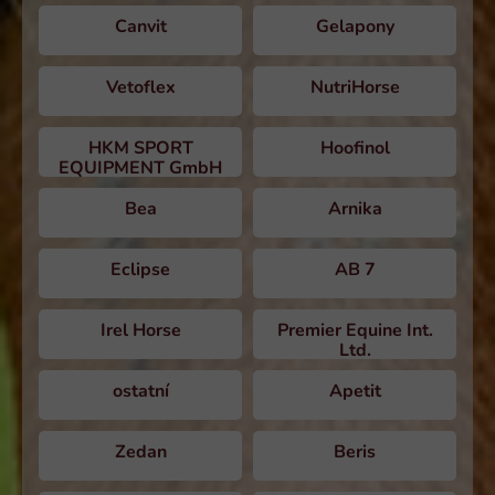
Canvit
Gelapony
Vetoflex
NutriHorse
HKM SPORT
Hoofinol
EQUIPMENT GmbH
Bea
Arnika
Eclipse
AB 7
Irel Horse
Premier Equine Int.
Ltd.
ostatní
Apetit
Zedan
Beris