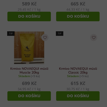
k
589 Kč
665 Kč
t
Měrná
Měrná
29,45 Kč / 1 kg
44,33 Kč / 1 kg
ů
cena:
cena:
DO KOŠÍKU
DO KOŠÍKU
TIP
TIP
Krmivo NOVAEQUI müsli
Krmivo NOVAEQUI müsli
Muscle 20kg
Classic 20kg
Skladem
(>5 ks)
Skladem
(>5 ks)
699 Kč
615 Kč
Měrná
Měrná
34,95 Kč / 1 kg
30,75 Kč / 1 kg
cena:
cena:
DO KOŠÍKU
DO KOŠÍKU