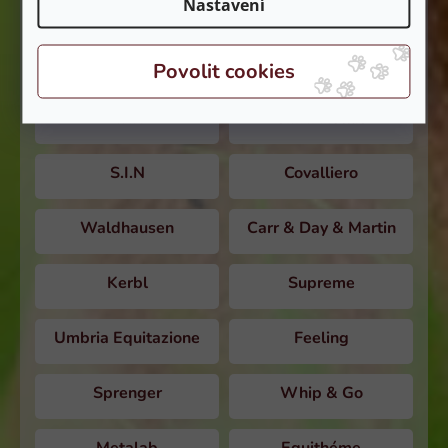
Nastavení
NAF
Stiefel
Equine74
HKM
LIKIT
S.I.N. Hellas
S.I.N
Covalliero
Waldhausen
Carr & Day & Martin
Kerbl
Supreme
Umbria Equitazione
Feeling
Sprenger
Whip & Go
Metalab
Equithéme