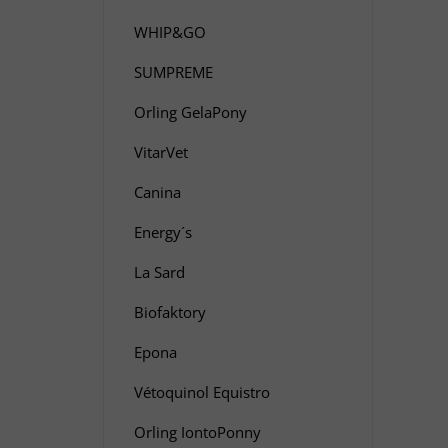
WHIP&GO
SUMPREME
Orling GelaPony
VitarVet
Canina
Energy´s
La Sard
Biofaktory
Epona
Vétoquinol Equistro
Orling IontoPonny