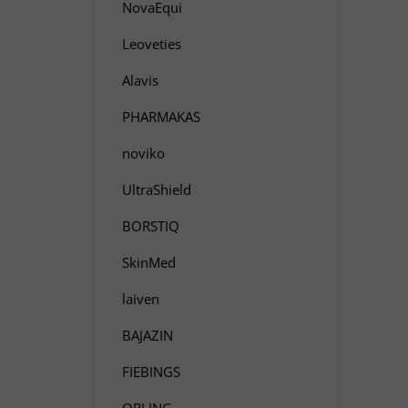
NovaEqui
Leoveties
Alavis
PHARMAKAS
noviko
UltraShield
BORSTIQ
SkinMed
laiven
BAJAZIN
FIEBINGS
ORLING