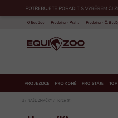
Přejít
POTŘEBUJETE PORADIT S VÝBĚREM ČI Z
na
obsah
O EquiZoo
Prodejna - Praha
Prodejna - Č. Budě
PRO JEZDCE
PRO KONĚ
PRO STÁJE
TOP
Domů
/
NAŠE ZNAČKY
/
Horze (K)