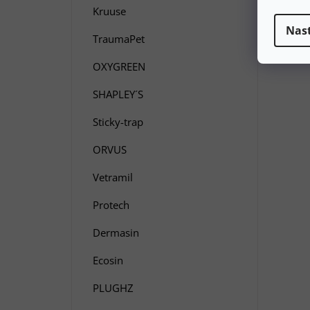
Kruuse
Nas
TraumaPet
OXYGREEN
SHAPLEY´S
Sticky-trap
ORVUS
Vetramil
Protech
Dermasin
Ecosin
PLUGHZ