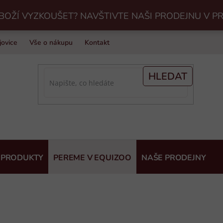
BOŽÍ VYZKOUŠET? NAVŠTIVTE NAŠI PRODEJNU V P
jovice
Vše o nákupu
Kontakt
Praní jezdeckého vybavení v Eq
HLEDAT
 PRODUKTY
PEREME V EQUIZOO
NAŠE PRODEJNY