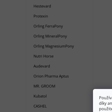
Hestevard
Protexin
Orling FerraPony
Orling MineralPony
Orling MagnesiumPony
Nutri Horse
Audevard
Orion Pharma Aptus
MR. GROOM
Kubatol
Použív
díky a
CASHEL
použit