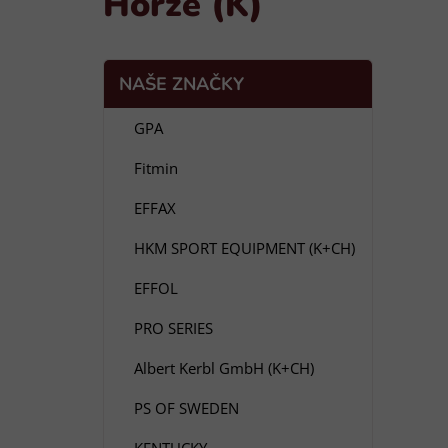
Horze (K)
P
K
Přeskočit
NAŠE ZNAČKY
a
o
kategorie
t
s
GPA
e
t
g
Fitmin
r
o
a
r
EFFAX
i
n
e
n
HKM SPORT EQUIPMENT (K+CH)
í
EFFOL
p
a
PRO SERIES
n
Albert Kerbl GmbH (K+CH)
e
l
PS OF SWEDEN
KENTUCKY