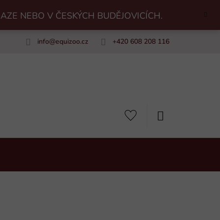
RAZE NEBO V ČESKÝCH BUDĚJOVICÍCH.
info
@
equizoo.cz
+420 608 208 116
uiZoo
NÁKUPNÍ
KOŠÍK