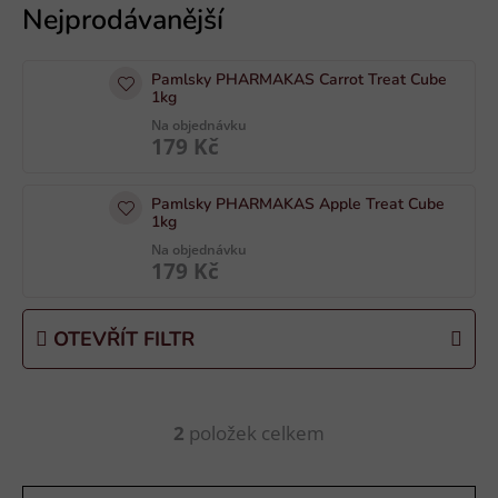
ý
p
i
Pamlsky PHARMAKAS Carrot Treat Cube
s
1kg
p
Na objednávku
179 Kč
r
o
Pamlsky PHARMAKAS Apple Treat Cube
d
1kg
u
Na objednávku
k
179 Kč
t
ů
OTEVŘÍT FILTR
2
položek celkem
O
v
l