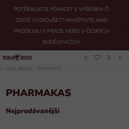
Přejít
POTŘEBUJETE PORADIT S VÝBĚREM ČI
na
obsah
ZBOŽÍ VYZKOUŠET? NAVŠTIVTE NAŠI
PRODEJNU V PRAZE NEBO V ČESKÝCH
BUDĚJOVICÍCH.
Hledat
NÁKUP
Domů
/
NAŠE ZNAČKY
/
PHARMAKAS
KOŠÍK
PHARMAKAS
Nejprodávanější
V