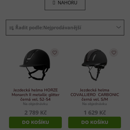
k
NAHORU
á
o
d
v
a
á
Ř
n
c
Řadit podle:
Nejprodávanější
í
a
í
p
z
r
e
v
n
k
í
y
p
v
r
ý
p
o
i
d
Jezdecká helma HORZE
Jezdecká helma
s
Monarch II metallic glitter
COVALLIERO CARBONIC
u
černá vel. 52-54
černá vel. S/M
u
Na objednávku
Na objednávku
k
2 789 Kč
1 629 Kč
t
ů
DO KOŠÍKU
DO KOŠÍKU