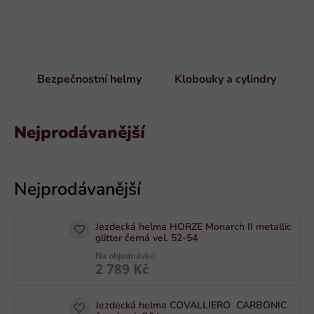
Bezpečnostní helmy
Klobouky a cylindry
Nejprodávanější
V
ý
p
i
Jezdecká helma HORZE Monarch II metallic
s
glitter černá vel. 52-54
p
Na objednávku
2 789 Kč
r
o
Jezdecká helma COVALLIERO CARBONIC
d