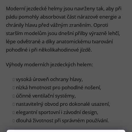
Moderní jezdecké helmy jsou navrženy tak, aby při
pádu pomohly absorbovat část nárazové energie a
chránily hlavu před vážným zraněním. Oproti
starším modelům jsou dnešní přilby výrazně lehčí,
lépe odvětrané a díky anatomickému tvarování
pohodlné i při několikahodinové jízdě.
Výhody moderních jezdeckých helem:
vysoká úroveň ochrany hlavy,
nízká hmotnost pro pohodlné nošení,
účinné ventilační systémy,
nastavitelný obvod pro dokonalé usazení,
elegantní sportovní i závodní design,
dlouhá životnost při správném používání.