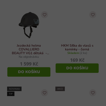
Jezdecká helma
HKM Síťka do vlasů s
COVALLIERO
kamínky - černá
BEAUTY VG1 dětská -
Skladem
(2 ks)
černá vel. 53 - 57 cm
Na objednávku
169 Kč
1 599 Kč
DO KOŠÍKU
DO KOŠÍKU
NOVINKA
AKCE
TIP