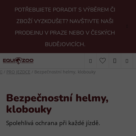
Přejít
POTŘEBUJETE PORADIT S VÝBĚREM ČI
na
obsah
ZBOŽÍ VYZKOUŠET? NAVŠTIVTE NAŠI
PRODEJNU V PRAZE NEBO V ČESKÝCH
BUDĚJOVICÍCH.
Hledat
NÁKUP
Domů
/
PRO JEZDCE
/
Bezpečnostní helmy, klobouky
KOŠÍK
Bezpečnostní helmy,
klobouky
Spolehlivá ochrana při každé jízdě.