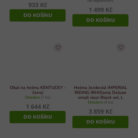
Na objednávku
933 Kč
1 499 Kč
DO KOŠÍKU
DO KOŠÍKU
Obal na helmu KENTUCKY -
Helma Jezdecká IMPERIAL
černý
RIDING IRHOlania Deluxe
Skladem
(1 ks)
small visor Black vel. L
Skladem
(4 ks)
1 644 Kč
3 859 Kč
DO KOŠÍKU
DO KOŠÍKU