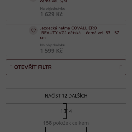
černá vel. S/M
u
Na objednávku
k
1 629 Kč
t
ů
Jezdecká helma COVALLIERO
BEAUTY VG1 dětská - černá vel. 53 - 57
cm
Na objednávku
1 599 Kč
OTEVŘÍT FILTR
NAČÍST 12 DALŠÍCH
S
1
t
14
r
O
á
158
položek celkem
v
n
l