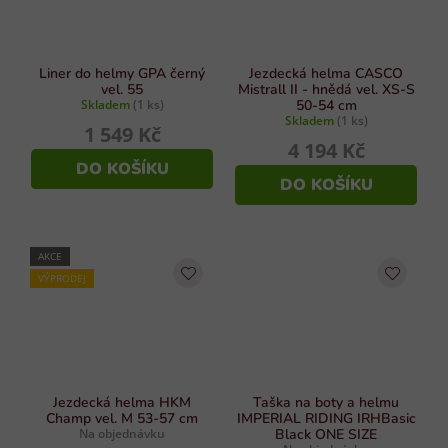
Liner do helmy GPA černý
Jezdecká helma CASCO
vel. 55
Mistrall II - hnědá vel. XS-S
Skladem
(1 ks)
50-54 cm
Skladem
(1 ks)
1 549 Kč
4 194 Kč
DO KOŠÍKU
DO KOŠÍKU
AKCE
VÝPRODEJ
Jezdecká helma HKM
Taška na boty a helmu
Champ vel. M 53-57 cm
IMPERIAL RIDING IRHBasic
Na objednávku
Black ONE SIZE