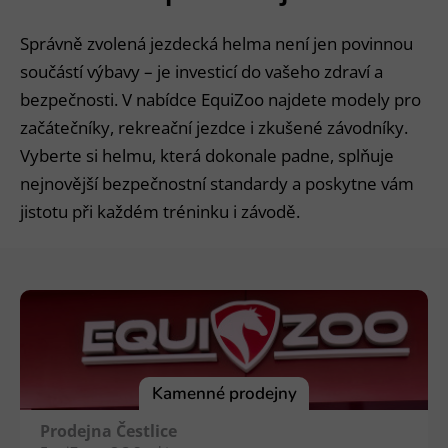
Správně zvolená jezdecká helma není jen povinnou
součástí výbavy – je investicí do vašeho zdraví a
bezpečnosti. V nabídce EquiZoo najdete modely pro
začátečníky, rekreační jezdce i zkušené závodníky.
Vyberte si helmu, která dokonale padne, splňuje
nejnovější bezpečnostní standardy a poskytne vám
jistotu při každém tréninku i závodě.
Z
á
p
a
t
í
Kamenné prodejny
Prodejna Čestlice