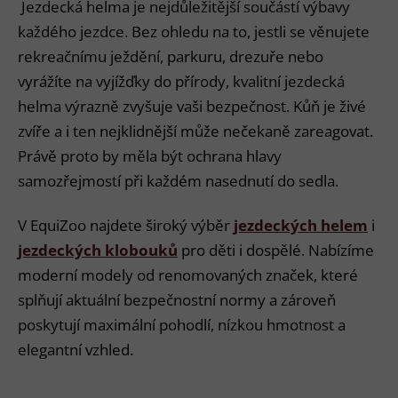
Jezdecká helma je nejdůležitější součástí výbavy
každého jezdce. Bez ohledu na to, jestli se věnujete
rekreačnímu ježdění, parkuru, drezuře nebo
vyrážíte na vyjížďky do přírody, kvalitní jezdecká
helma výrazně zvyšuje vaši bezpečnost. Kůň je živé
zvíře a i ten nejklidnější může nečekaně zareagovat.
Právě proto by měla být ochrana hlavy
samozřejmostí při každém nasednutí do sedla.
V EquiZoo najdete široký výběr
jezdeckých helem
i
jezdeckých klobouků
pro děti i dospělé. Nabízíme
moderní modely od renomovaných značek, které
splňují aktuální bezpečnostní normy a zároveň
poskytují maximální pohodlí, nízkou hmotnost a
elegantní vzhled.