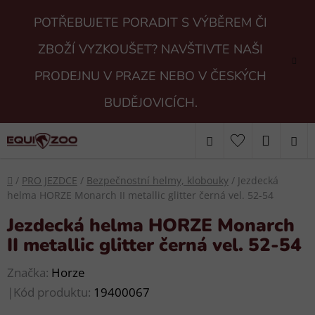
Přejít
POTŘEBUJETE PORADIT S VÝBĚREM ČI
na
obsah
ZBOŽÍ VYZKOUŠET? NAVŠTIVTE NAŠI
PRODEJNU V PRAZE NEBO V ČESKÝCH
BUDĚJOVICÍCH.
Hledat
NÁKUP
KOŠÍK
Domů
/
PRO JEZDCE
/
Bezpečnostní helmy, klobouky
/
Jezdecká
helma HORZE Monarch II metallic glitter černá vel. 52-54
Jezdecká helma HORZE Monarch
II metallic glitter černá vel. 52-54
Značka:
Horze
|
Kód produktu:
19400067