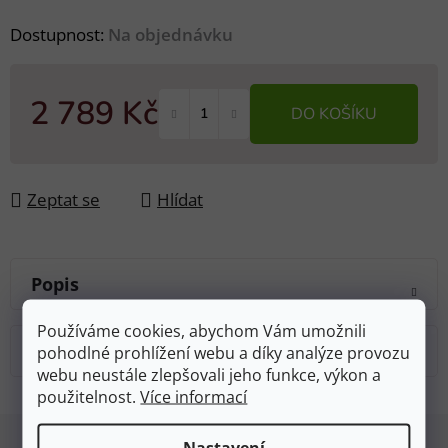
Dostupnost:
Na objednávku
2 789 Kč
DO KOŠÍKU
Měrná cena:
Zeptat se
Hlídat
Popis
Používáme cookies, abychom Vám umožnili
Diskuze
pohodlné prohlížení webu a díky analýze provozu
webu neustále zlepšovali jeho funkce, výkon a
použitelnost.
Více informací
Z
Nastavení