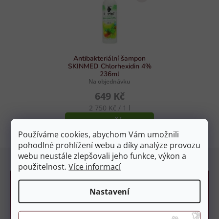
p
í
r
p
v
r
k
o
y
d
Antibakteriální šampon
v
SKINMED Chlorhexidin 4%
u
ý
236ml
p
Na objednávku
k
i
649 Kč
t
s
Měrná
ů
2 750 Kč / 1 l
u
cena:
DO KOŠÍKU
Používáme cookies, abychom Vám umožnili
pohodlné prohlížení webu a díky analýze provozu
Z
webu neustále zlepšovali jeho funkce, výkon a
á
použitelnost.
Více informací
p
a
Nastavení
t
í
Kamenné prodejny