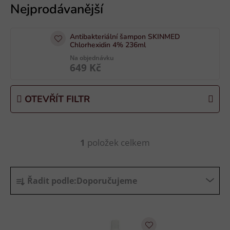
ý
p
i
Antibakteriální šampon SKINMED
s
Chlorhexidin 4% 236ml
p
Na objednávku
649 Kč
r
o
d
OTEVŘÍT FILTR
u
k
t
1
položek celkem
O
ů
v
l
Ř
á
Řadit podle:
Doporučujeme
a
d
z
a
e
c
n
í