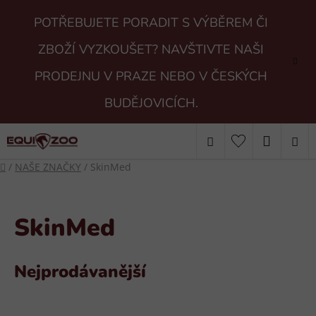
Přejít
POTŘEBUJETE PORADIT S VÝBĚREM ČI
na
obsah
ZBOŽÍ VYZKOUŠET? NAVŠTIVTE NAŠI
PRODEJNU V PRAZE NEBO V ČESKÝCH
BUDĚJOVICÍCH.
Hledat
NÁKUP
Domů
/
NAŠE ZNAČKY
/
SkinMed
KOŠÍK
SkinMed
Nejprodávanější
V