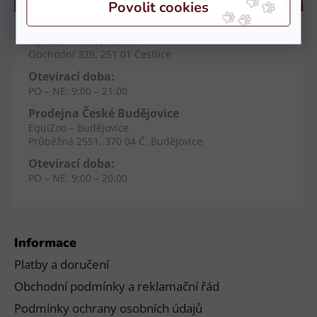
Prodejna Čestlice
EquiZoo – OC Spektrum
Obchodní 329, 251 01 Čestlice
Otevírací doba:
PO – NE: 9:00 – 21:00
Prodejna České Budějovice
EquiZoo – Budějovice
Průběžná 2551, 370 04 Č. Budějovice
Otevírací doba:
PO – NE: 9:00 – 20:00
Informace
Platby a doručení
Obchodní podmínky a reklamační řád
Podmínky ochrany osobních údajů