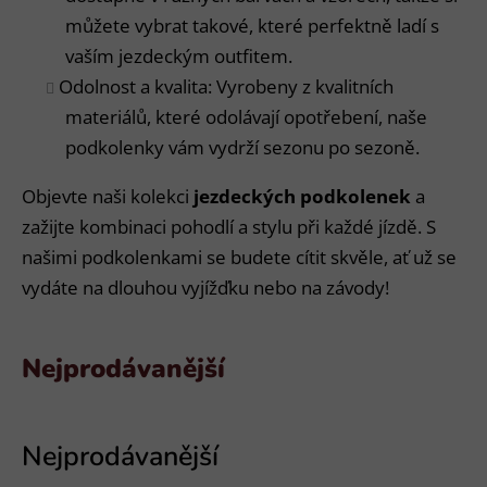
můžete vybrat takové, které perfektně ladí s
vaším jezdeckým outfitem.
Odolnost a kvalita: Vyrobeny z kvalitních
materiálů, které odolávají opotřebení, naše
podkolenky vám vydrží sezonu po sezoně.
Objevte naši kolekci
jezdeckých podkolenek
a
zažijte kombinaci pohodlí a stylu při každé jízdě. S
našimi podkolenkami se budete cítit skvěle, ať už se
vydáte na dlouhou vyjížďku nebo na závody!
Nejprodávanější
V
ý
p