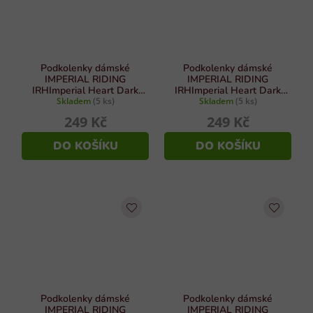
Podkolenky dámské
Podkolenky dámské
IMPERIAL RIDING
IMPERIAL RIDING
IRHImperial Heart Dark
IRHImperial Heart Dark
olive vel. 39/42
Skladem
(5 ks)
olive vel. 35/38
Skladem
(5 ks)
249 Kč
249 Kč
DO KOŠÍKU
DO KOŠÍKU
Podkolenky dámské
Podkolenky dámské
IMPERIAL RIDING
IMPERIAL RIDING