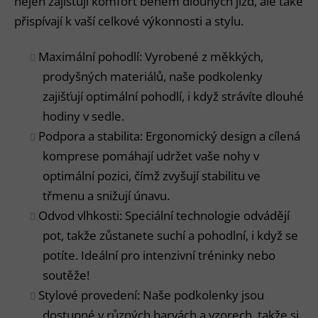
nejen zajišťují komfort během dlouhých jízd, ale také
přispívají k vaší celkové výkonnosti a stylu.
Maximální pohodlí: Vyrobené z měkkých,
prodyšných materiálů, naše podkolenky
zajišťují optimální pohodlí, i když strávíte dlouhé
hodiny v sedle.
Podpora a stabilita: Ergonomický design a cílená
komprese pomáhají udržet vaše nohy v
optimální pozici, čímž zvyšují stabilitu ve
třmenu a snižují únavu.
Odvod vlhkosti: Speciální technologie odvádějí
pot, takže zůstanete suchí a pohodlní, i když se
potíte. Ideální pro intenzivní tréninky nebo
soutěže!
Stylové provedení: Naše podkolenky jsou
dostupné v různých barvách a vzorech, takže si