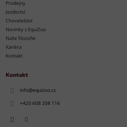
Prodejny
Jezdectví
Chovatelství
Novinky z EquiZoo
Naše filozofie
Kariéra
Kontakt
Kontakt
info
@
equizoo.cz
+420 608 208 116