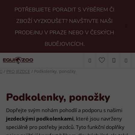
Přejít
POTŘEBUJETE PORADIT S VÝBĚREM ČI
na
obsah
ZBOŽÍ VYZKOUŠET? NAVŠTIVTE NAŠI
PRODEJNU V PRAZE NEBO V ČESKÝCH
BUDĚJOVICÍCH.
Hledat
NÁKUP
Domů
/
PRO JEZDCE
/
Podkolenky, ponožky
KOŠÍK
Podkolenky, ponožky
Dopřejte svým nohám pohodlí a podporu s našimi
jezdeckými podkolenkami
, které jsou navrženy
speciálně pro potřeby jezdců. Tyto funkční doplňky