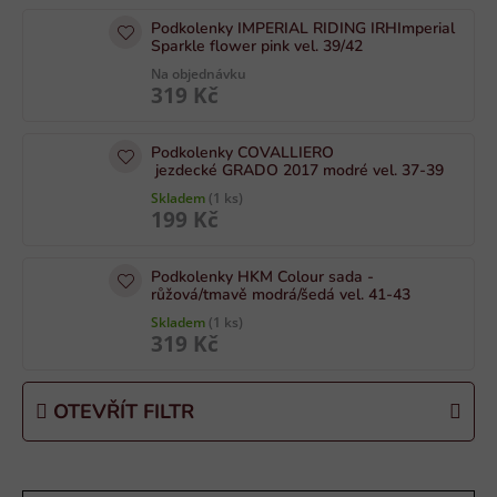
i
Podkolenky IMPERIAL RIDING IRHImperial
s
Sparkle flower pink vel. 39/42
p
Na objednávku
319 Kč
r
o
Podkolenky COVALLIERO
d
jezdecké GRADO 2017 modré vel. 37-39
u
Skladem
(1 ks)
k
199 Kč
t
ů
Podkolenky HKM Colour sada -
růžová/tmavě modrá/šedá vel. 41-43
Skladem
(1 ks)
319 Kč
OTEVŘÍT FILTR