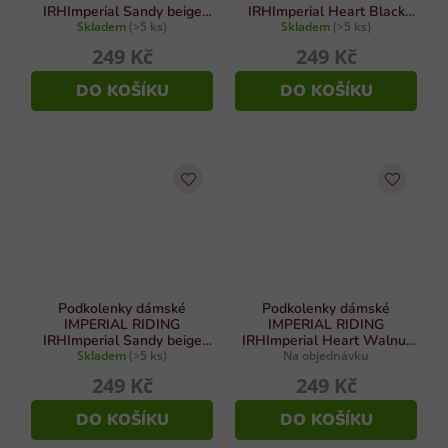
IRHImperial Sandy beige
IRHImperial Heart Black
Skladem
vel. 39/42
(>5 ks)
berry vel. 35/38
Skladem
(>5 ks)
249 Kč
249 Kč
DO KOŠÍKU
DO KOŠÍKU
Podkolenky dámské
Podkolenky dámské
IMPERIAL RIDING
IMPERIAL RIDING
IRHImperial Sandy beige
IRHImperial Heart Walnut
Skladem
vel. 35/38
(>5 ks)
Na objednávku
vel. 35/38
249 Kč
249 Kč
DO KOŠÍKU
DO KOŠÍKU