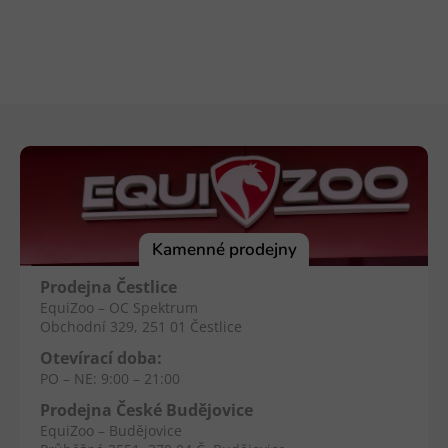
Z
á
p
a
t
í
Kamenné prodejny
Prodejna Čestlice
EquiZoo – OC Spektrum
Obchodní 329, 251 01 Čestlice
Otevírací doba:
PO – NE: 9:00 – 21:00
Prodejna České Budějovice
EquiZoo – Budějovice