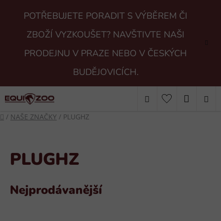
Přejít
POTŘEBUJETE PORADIT S VÝBĚREM ČI
na
obsah
ZBOŽÍ VYZKOUŠET? NAVŠTIVTE NAŠI
PRODEJNU V PRAZE NEBO V ČESKÝCH
BUDĚJOVICÍCH.
Hledat
NÁKUP
Domů
/
NAŠE ZNAČKY
/
PLUGHZ
KOŠÍK
PLUGHZ
Nejprodávanější
V