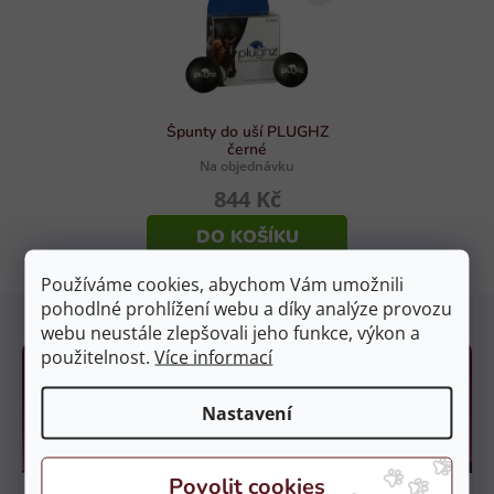
p
í
r
p
v
r
k
o
y
d
Špunty do uší PLUGHZ
v
černé
u
ý
Na objednávku
p
k
844 Kč
i
t
s
DO KOŠÍKU
ů
u
Používáme cookies, abychom Vám umožnili
Z
pohodlné prohlížení webu a díky analýze provozu
á
webu neustále zlepšovali jeho funkce, výkon a
použitelnost.
Více informací
p
a
Nastavení
t
í
Kamenné prodejny