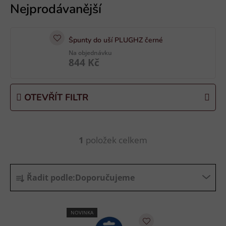
ý
p
i
Špunty do uší PLUGHZ černé
s
Na objednávku
p
844 Kč
r
o
d
OTEVŘÍT FILTR
u
k
t
1
položek celkem
O
ů
v
l
Ř
á
Řadit podle:
Doporučujeme
a
d
z
a
e
c
NOVINKA
n
í