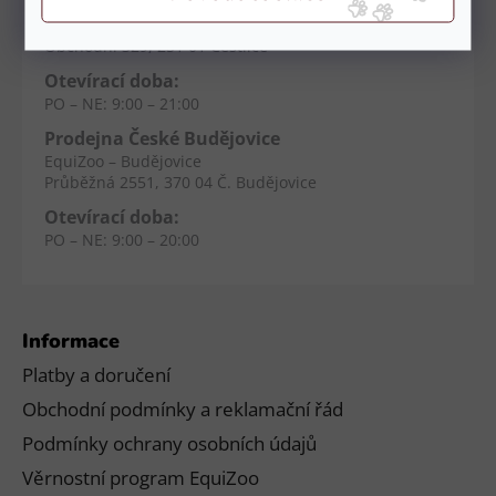
Prodejna Čestlice
EquiZoo – OC Spektrum
Obchodní 329, 251 01 Čestlice
Otevírací doba:
PO – NE: 9:00 – 21:00
Prodejna České Budějovice
EquiZoo – Budějovice
Průběžná 2551, 370 04 Č. Budějovice
Otevírací doba:
PO – NE: 9:00 – 20:00
Informace
Platby a doručení
Obchodní podmínky a reklamační řád
Podmínky ochrany osobních údajů
Věrnostní program EquiZoo