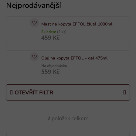
ý
p
i
Mast na kopyta EFFOL žlutá 1000ml
s
Skladem
(2 ks)
p
459 Kč
r
o
d
Olej na kopyta EFFOL - gel 475ml
u
Na objednávku
559 Kč
k
t
ů
OTEVŘÍT FILTR
2
položek celkem
O
v
l