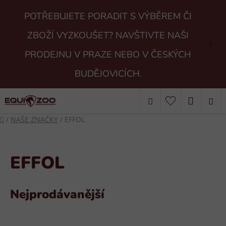
Přejít
POTŘEBUJETE PORADIT S VÝBĚREM ČI
na
obsah
ZBOŽÍ VYZKOUŠET? NAVŠTIVTE NAŠI
PRODEJNU V PRAZE NEBO V ČESKÝCH
BUDĚJOVICÍCH.
Hledat
NÁKUP
Domů
/
NAŠE ZNAČKY
/
EFFOL
KOŠÍK
EFFOL
Nejprodávanější
V