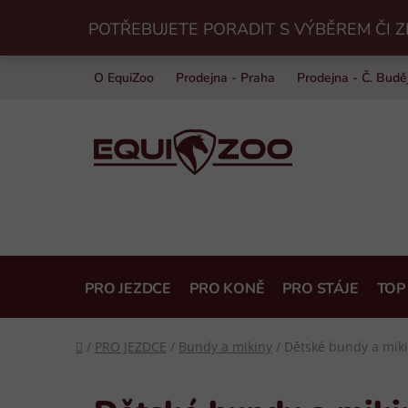
Přejít
POTŘEBUJETE PORADIT S VÝBĚREM ČI Z
na
obsah
O EquiZoo
Prodejna - Praha
Prodejna - Č. Budě
PRO JEZDCE
PRO KONĚ
PRO STÁJE
TOP
Domů
/
PRO JEZDCE
/
Bundy a mikiny
/
Dětské bundy a mik