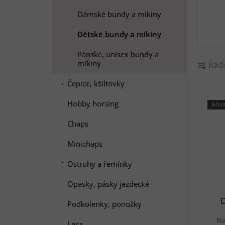
e
l
Dámské bundy a mikiny
Dětské bundy a mikiny
Pánské, unisex bundy a
Ř
mikiny
Řadi
a
z
Čepice, kšiltovky
V
e
Hobby horsing
ý
NOVI
n
p
í
Chaps
i
p
Minichaps
s
r
p
o
Ostruhy a řemínky
r
d
Opasky, pásky jezdecké
o
u
d
k
D
Podkolenky, ponožky
u
t
Na
Lasa