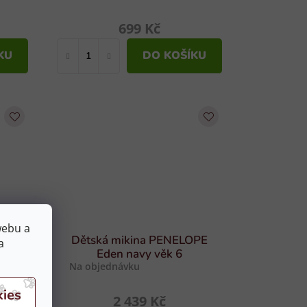
699 Kč
KU
DO KOŠÍKU
webu a
OPE
Dětská mikina PENELOPE
a
Eden navy věk 6
Na objednávku
2 439 Kč