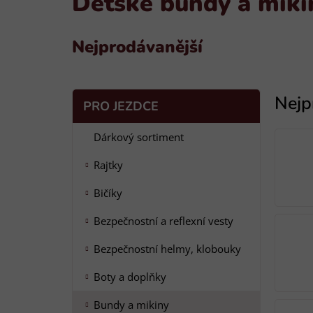
Dětské bundy a miki
Nejprodávanější
P
K
Přeskočit
PRO JEZDCE
a
o
kategorie
t
s
Dárkový sortiment
e
t
g
Rajtky
r
o
a
r
Bičíky
i
n
e
n
Bezpečnostní a reflexní vesty
í
Bezpečnostní helmy, klobouky
p
a
Boty a doplňky
n
Bundy a mikiny