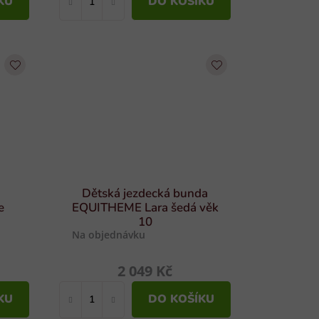
KU
DO KOŠÍKU
Dětská jezdecká bunda
e
EQUITHEME Lara šedá věk
10
Na objednávku
2 049 Kč
KU
DO KOŠÍKU