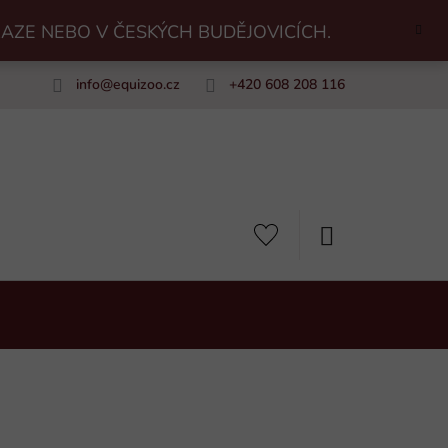
RAZE NEBO V ČESKÝCH BUDĚJOVICÍCH.
info
@
equizoo.cz
+420 608 208 116
uiZoo
NÁKUPNÍ
KOŠÍK