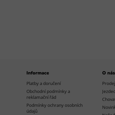
Z
Informace
O nás
á
p
Platby a doručení
Prode
a
Obchodní podmínky a
Jezdec
t
reklamační řád
Chovat
í
Podmínky ochrany osobních
Novink
údajů