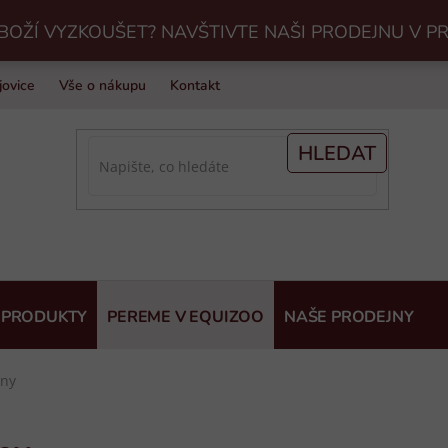
BOŽÍ VYZKOUŠET? NAVŠTIVTE NAŠI PRODEJNU V P
jovice
Vše o nákupu
Kontakt
Praní jezdeckého vybavení v Eq
HLEDAT
 PRODUKTY
PEREME V EQUIZOO
NAŠE PRODEJNY
iny