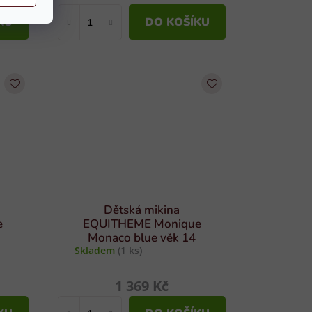
KU
DO KOŠÍKU
Dětská mikina
e
EQUITHEME Monique
Monaco blue věk 14
Skladem
(1 ks)
1 369 Kč