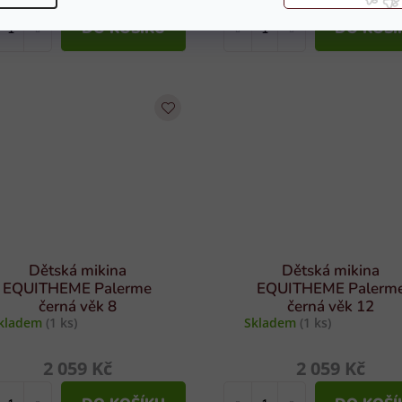
DO KOŠÍKU
DO KOŠÍ
Dětská mikina
Dětská mikina
EQUITHEME Palerme
EQUITHEME Palerm
černá věk 8
černá věk 12
kladem
(1 ks)
Skladem
(1 ks)
2 059 Kč
2 059 Kč