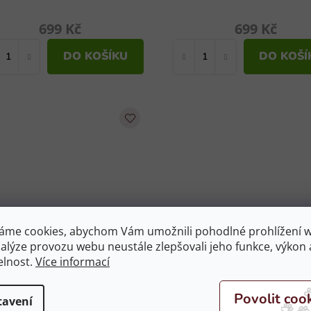
699 Kč
699 Kč
DO KOŠÍKU
DO KOŠÍ
áme cookies, abychom Vám umožnili pohodlné prohlížení 
ětská mikina PENELOPE
Dětská mikina PENEL
nalýze provozu webu neustále zlepšovali jeho funkce, výkon 
Topty navy
Eden navy věk 8
elnost.
Více informací
kladem
(1 ks)
Na objednávku
tavení
2 659 Kč
2 439 Kč