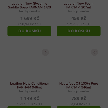
Leather New Glycerine
Leather New Foam
Saddle Soap FARNAM 1,89l
FARNAM 207ml
Na objednávku
Na objednávku
1 699 Kč
459 Kč
Měrná
Měrná
898,94 Kč / 1 l
2 217,39 Kč / 1 l
cena:
cena:
DO KOŠÍKU
DO KOŠÍKU
Leather New Conditioner
Neatsfoot Oil 100% Pure
FARNAM 946ml
FARNAM 946ml
Na objednávku
Na objednávku
1 149 Kč
789 Kč
Měrná
Měrná
1 214,59 Kč / 1 l
834,04 Kč / 1 l