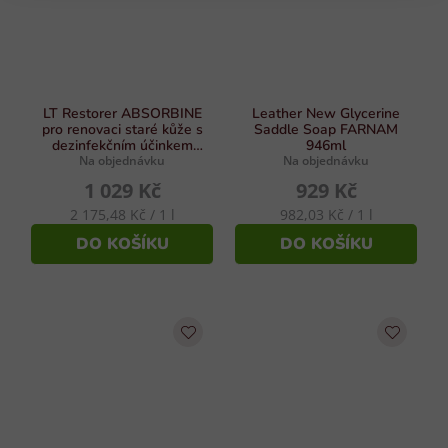
LT Restorer ABSORBINE
Leather New Glycerine
pro renovaci staré kůže s
Saddle Soap FARNAM
dezinfekčním účinkem
946ml
Na objednávku
473ml
Na objednávku
1 029 Kč
929 Kč
Měrná
Měrná
2 175,48 Kč / 1 l
982,03 Kč / 1 l
cena:
cena:
DO KOŠÍKU
DO KOŠÍKU