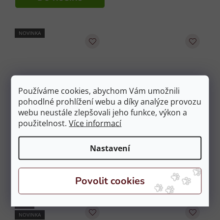
NOVINKA
Používáme cookies, abychom Vám umožnili
pohodlné prohlížení webu a díky analýze provozu
Ruck Zuck 2v1 Čistič a
Neatsfoot Oil 100% Pure
webu neustále zlepšovali jeho funkce, výkon a
balzám na kůži LEOVET 250
FARNAM 3,78l
ml
Na objednávku
použitelnost.
Více informací
Na objednávku
2 249 Kč
289 Kč
Nastavení
DO KOŠÍKU
Měrná
1 156 Kč / 1 l
cena:
DO KOŠÍKU
AKCE
NOVINKA