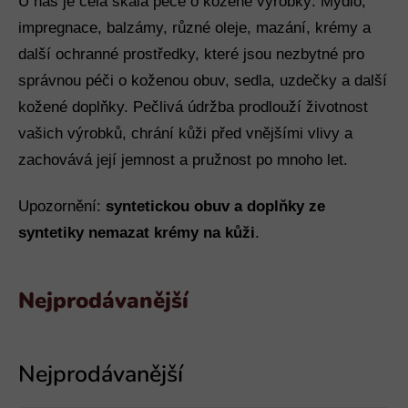
U nás je celá škála péče o kožené výrobky: Mýdlo,
impregnace, balzámy, různé oleje, mazání, krémy a
další ochranné prostředky, které jsou nezbytné pro
správnou péči o koženou obuv, sedla, uzdečky a další
kožené doplňky. Pečlivá údržba prodlouží životnost
vašich výrobků, chrání kůži před vnějšími vlivy a
zachovává její jemnost a pružnost po mnoho let.
Upozornění:
syntetickou obuv a doplňky ze
syntetiky nemazat krémy na kůži
.
Nejprodávanější
V
ý
p