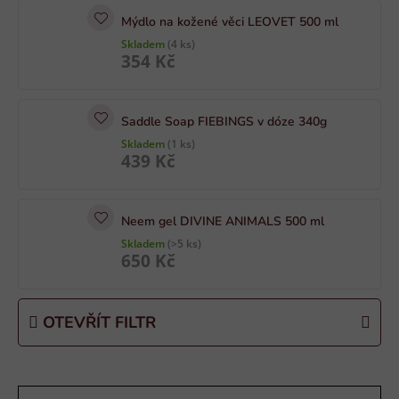
i
Mýdlo na kožené věci LEOVET 500 ml
s
Skladem
(4 ks)
p
354 Kč
r
o
d
Saddle Soap FIEBINGS v dóze 340g
u
Skladem
(1 ks)
439 Kč
k
t
ů
Neem gel DIVINE ANIMALS 500 ml
Skladem
(>5 ks)
650 Kč
OTEVŘÍT FILTR