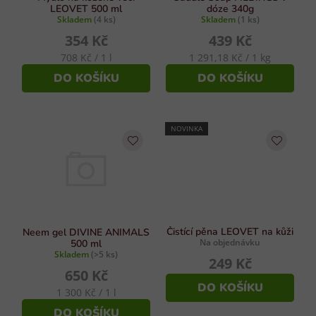
s
LEOVET 500 ml
dóze 340g
u
Skladem
(4 ks)
Skladem
(1 ks)
u
k
354 Kč
439 Kč
t
Měrná
Měrná
708 Kč / 1 l
1 291,18 Kč / 1 kg
ů
cena:
cena:
DO KOŠÍKU
DO KOŠÍKU
NOVINKA
Čistící pěna LEOVET na kůži
Neem gel DIVINE ANIMALS
Na objednávku
500 ml
Skladem
(>5 ks)
249 Kč
650 Kč
DO KOŠÍKU
Měrná
1 300 Kč / 1 l
cena:
DO KOŠÍKU