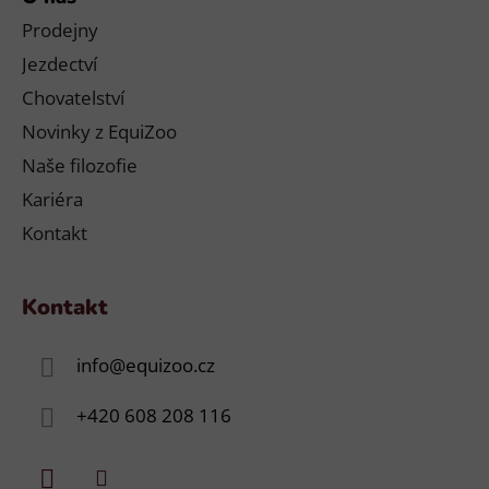
Prodejny
Jezdectví
Chovatelství
Novinky z EquiZoo
Naše filozofie
Kariéra
Kontakt
Kontakt
info
@
equizoo.cz
+420 608 208 116