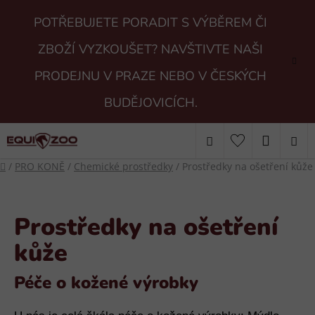
Přejít
POTŘEBUJETE PORADIT S VÝBĚREM ČI
na
obsah
ZBOŽÍ VYZKOUŠET? NAVŠTIVTE NAŠI
PRODEJNU V PRAZE NEBO V ČESKÝCH
BUDĚJOVICÍCH.
Hledat
NÁKUP
Domů
/
PRO KONĚ
/
Chemické prostředky
/
Prostředky na ošetření kůže
KOŠÍK
Prostředky na ošetření
kůže
Péče o kožené výrobky