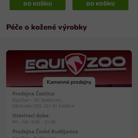
cena:
cena:
DO KOŠÍKU
DO KOŠÍKU
Péče o kožené výrobky
Z
á
p
a
t
í
Kamenné prodejny
Prodejna Čestlice
EquiZoo – OC Spektrum
Obchodní 329, 251 01 Čestlice
Otevírací doba:
PO – NE: 9:00 – 21:00
Prodejna České Budějovice
EquiZoo – Budějovice