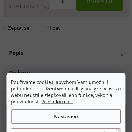
DO KOŠÍKU
Měrná cena:
1 291,18 Kč / 1 kg
Zeptat se
Hlídat
Popis
Diskuze
Používáme cookies, abychom Vám umožnili
pohodlné prohlížení webu a díky analýze provozu
Z
webu neustále zlepšovali jeho funkce, výkon a
á
použitelnost.
Více informací
p
a
Nastavení
t