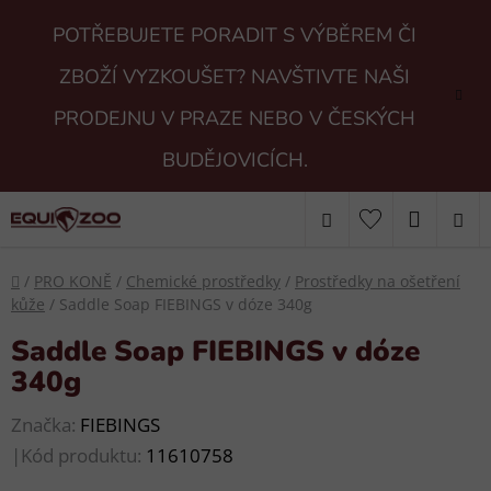
Přejít
POTŘEBUJETE PORADIT S VÝBĚREM ČI
na
obsah
ZBOŽÍ VYZKOUŠET? NAVŠTIVTE NAŠI
PRODEJNU V PRAZE NEBO V ČESKÝCH
BUDĚJOVICÍCH.
Hledat
NÁKUP
KOŠÍK
Domů
/
PRO KONĚ
/
Chemické prostředky
/
Prostředky na ošetření
kůže
/
Saddle Soap FIEBINGS v dóze 340g
Saddle Soap FIEBINGS v dóze
340g
Značka:
FIEBINGS
|
Kód produktu:
11610758