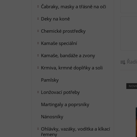
a
Čabraky, masky a třásně na oči
n
Deky na koně
e
l
Chemické prostředky
Kamaše speciální
Kamaše, bandáže a zvony
Ř
Řadi
a
Krmiva, krmné doplňky a soli
z
e
Pamlsky
V
NOVI
n
Lonžovací potřeby
ý
í
p
p
Martingaly a poprsníky
i
r
Nánosníky
s
o
p
d
Ohlávky, vazáky, vodítka a klkací
r
řemeny
u