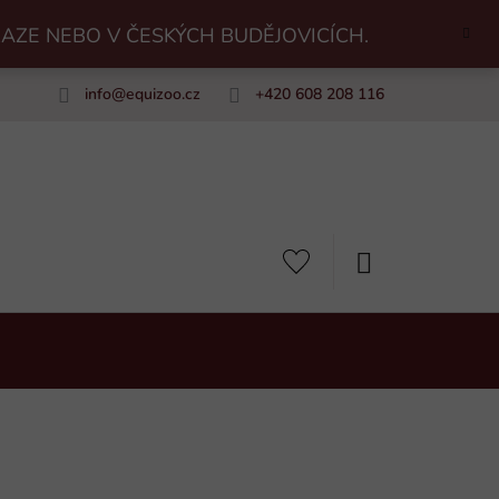
RAZE NEBO V ČESKÝCH BUDĚJOVICÍCH.
info
@
equizoo.cz
+420 608 208 116
uiZoo
NÁKUPNÍ
KOŠÍK