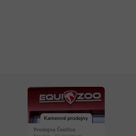
Kamenné prodejny
Prodejna Čestlice
EquiZoo – OC Spektrum