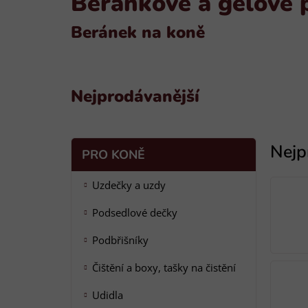
Beránkové a gelové 
Beránek na koně
Nejprodávanější
P
K
Přeskočit
PRO KONĚ
a
o
kategorie
t
s
Uzdečky a uzdy
e
t
g
Podsedlové dečky
r
o
a
r
Podbřišníky
i
n
e
n
Čištění a boxy, tašky na čistění
í
Udidla
p