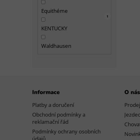
Equithéme
3
3
1
1
KENTUCKY
Waldhausen
Z
Informace
O nás
á
p
Platby a doručení
Prode
a
Obchodní podmínky a
Jezdec
t
reklamační řád
Chovat
í
Podmínky ochrany osobních
Novink
údajů