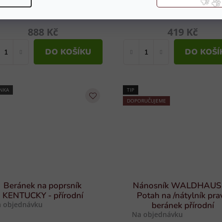
 objednávku
Na objednávku
888 Kč
419 Kč
DO KOŠÍKU
DO KOŠÍ
NKA
TIP
DOPORUČUJEME
Beránek na poprsník
Nánosník WALDHAU
KENTUCKY - přírodní
Potah na /nátylník pra
 objednávku
beránek přírodní
Na objednávku