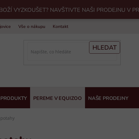
BOŽÍ VYZKOUŠET? NAVŠTIVTE NAŠI PRODEJNU V P
jovice
Vše o nákupu
Kontakt
Praní jezdeckého vybavení v Eq
HLEDAT
 PRODUKTY
PEREME V EQUIZOO
NAŠE PRODEJNY
 potahy