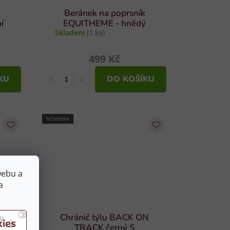
Beránek na poprsník
í
EQUITHEME - hnědý
Skladem
(1 ks)
499 Kč
KU
DO KOŠÍKU
NOVINKA
webu a
a
Chránič týlu BACK ON
TRACK černý S