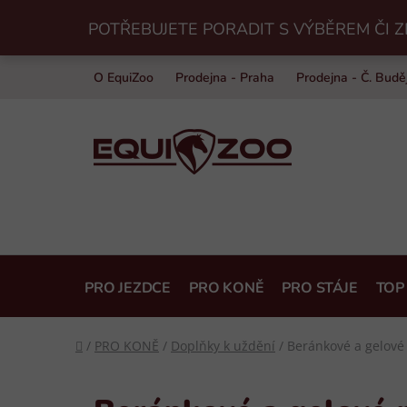
Přejít
POTŘEBUJETE PORADIT S VÝBĚREM ČI Z
na
obsah
O EquiZoo
Prodejna - Praha
Prodejna - Č. Budě
PRO JEZDCE
PRO KONĚ
PRO STÁJE
TOP
Domů
/
PRO KONĚ
/
Doplňky k uždění
/
Beránkové a gelové