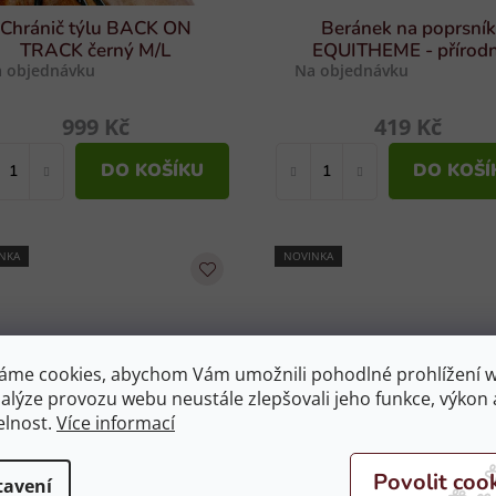
Chránič týlu BACK ON
Beránek na poprsník
TRACK černý M/L
EQUITHEME - přírodn
 objednávku
Na objednávku
999 Kč
419 Kč
DO KOŠÍKU
DO KOŠÍ
NKA
NOVINKA
áme cookies, abychom Vám umožnili pohodlné prohlížení 
nalýze provozu webu neustále zlepšovali jeho funkce, výkon 
elnost.
Více informací
ávlek na nátylník BACK
Beránek na poprsník
tavení
ON TRACK černý
EQUITHEME - černý