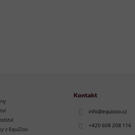
ý
p
i
s
u
Kontakt
jny
tví
info
@
equizoo.cz
elství
+420 608 208 116
y z EquiZoo