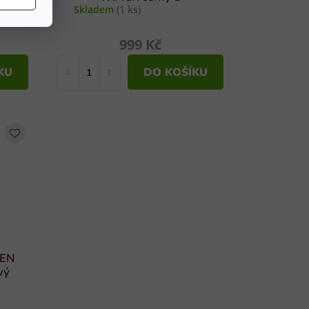
Skladem
(1 ks)
999 Kč
KU
DO KOŠÍKU
SEN
vý