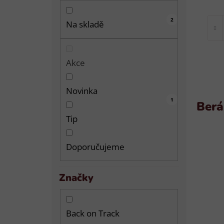
2
Na skladě
Akce
Novinka
0
7
1
1
Berá
Tip
Doporučujeme
Značky
Back on Track