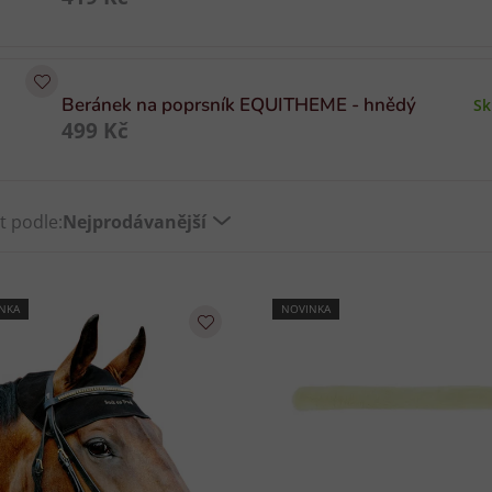
Beránek na poprsník EQUITHEME - hnědý
S
499 Kč
t podle:
Nejprodávanější
NKA
NOVINKA