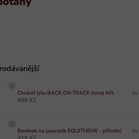
potahy
Chránič týlu BACK ON TRACK černý M/L
Na
999 Kč
Beránek na poprsník EQUITHEME - přírodní
Na
419 Kč