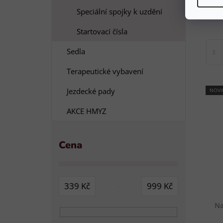
Na
Speciální spojky k uzdění
Startovací čísla
Sedla
Terapeutické vybavení
Jezdecké pady
NOVI
AKCE HMYZ
Cena
339
Kč
999
Kč
Na