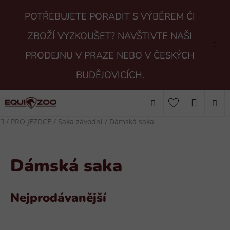
Přejít
POTŘEBUJETE PORADIT S VÝBĚREM ČI
na
obsah
ZBOŽÍ VYZKOUŠET? NAVŠTIVTE NAŠI
PRODEJNU V PRAZE NEBO V ČESKÝCH
BUDĚJOVICÍCH.
Hledat
NÁKUP
Domů
/
PRO JEZDCE
/
Saka závodní
/
Dámská saka
KOŠÍK
Dámská saka
Nejprodávanější
V