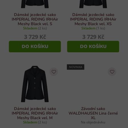
r
ý
p
o
i
d
Dámské jezdecké sako
Dámské jezdecké sako
s
IMPERIAL RIDING IRHAir
IMPERIAL RIDING IRHAir
u
Meshy Black vel. S
Meshy Black vel. XS
u
Skladem
(2 ks)
Skladem
(1 ks)
k
3 729 Kč
3 729 Kč
t
ů
DO KOŠÍKU
DO KOŠÍKU
NOVINKA
Dámské jezdecké sako
Závodní sako
IMPERIAL RIDING IRHAir
WALDHAUSEN Lina černé
Meshy Black vel. M
XL
Skladem
(2 ks)
Na objednávku