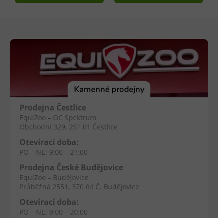
Z
á
p
a
t
í
Kamenné prodejny
Prodejna Čestlice
EquiZoo – OC Spektrum
Obchodní 329, 251 01 Čestlice
Otevírací doba:
PO – NE: 9:00 – 21:00
Prodejna České Budějovice
EquiZoo – Budějovice
Průběžná 2551, 370 04 Č. Budějovice
Otevírací doba:
PO – NE: 9:00 – 20:00