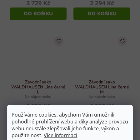
3 729 Kč
2 294 Kč
DO KOŠÍKU
DO KOŠÍKU
Závodní sako
Závodní sako
WALDHAUSEN Lina černé
WALDHAUSEN Lina černé
L
M
Na objednávku
Na objednávku
2 399 Kč
2 399 Kč
Používáme cookies, abychom Vám umožnili
DO KOŠÍKU
DO KOŠÍKU
pohodlné prohlížení webu a díky analýze provozu
webu neustále zlepšovali jeho funkce, výkon a
použitelnost.
Více informací