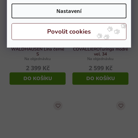
Nastavení
Závodní sako
Sako dámské
WALDHAUSEN Lina černé
COVALLIEROTuringa modré
S
vel. 34
Na objednávku
Na objednávku
2 399 Kč
2 599 Kč
DO KOŠÍKU
DO KOŠÍKU