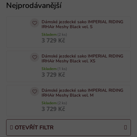
ý
p
i
Dámské jezdecké sako IMPERIAL RIDING
s
IRHAir Meshy Black vel. S
p
Skladem
(2 ks)
3 729 Kč
r
o
Dámské jezdecké sako IMPERIAL RIDING
d
IRHAir Meshy Black vel. XS
u
Skladem
(1 ks)
k
3 729 Kč
t
ů
Dámské jezdecké sako IMPERIAL RIDING
IRHAir Meshy Black vel. M
Skladem
(2 ks)
3 729 Kč
OTEVŘÍT FILTR