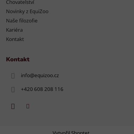
Chovatelství
Novinky z EquiZoo
Naše filozofie
Kariéra
Kontakt
Kontakt
info
@
equizoo.cz
+420 608 208 116
Vytvořil Shoptet