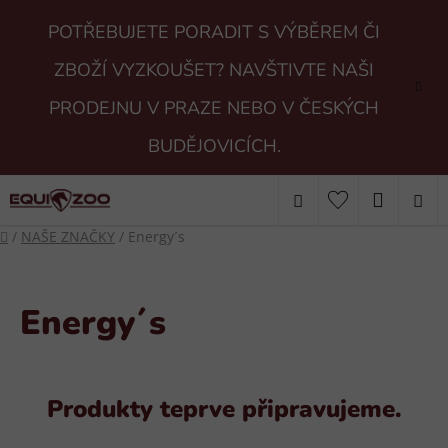
Přejít
POTŘEBUJETE PORADIT S VÝBĚREM ČI
na
obsah
ZBOŽÍ VYZKOUŠET? NAVŠTIVTE NAŠI
PRODEJNU V PRAZE NEBO V ČESKÝCH
BUDĚJOVICÍCH.
Hledat
NÁKUP
Domů
/
NAŠE ZNAČKY
/
Energy´s
KOŠÍK
Energy´s
Produkty teprve připravujeme.