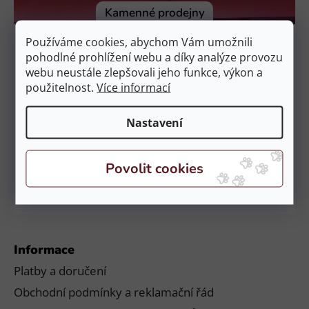
í
Kamenné prodejny
Prodejna Čestlice
Používáme cookies, abychom Vám umožnili
EquiZoo – OC Spektrum
pohodlné prohlížení webu a díky analýze provozu
Obchodní 329, 251 01 Čestlice
webu neustále zlepšovali jeho funkce, výkon a
použitelnost.
Více informací
Otevírací doba:
PO – NE: 9:00 – 21:00
Nastavení
Prodejna České Budějovice
EquiZoo – Budějovice
Průběžná 2551, 370 04 Č. Budějovice
Otevírací doba:
PO – NE: 9:00 – 20:00
Informace
Platby a doručení
Obchodní podmínky a reklamační řád