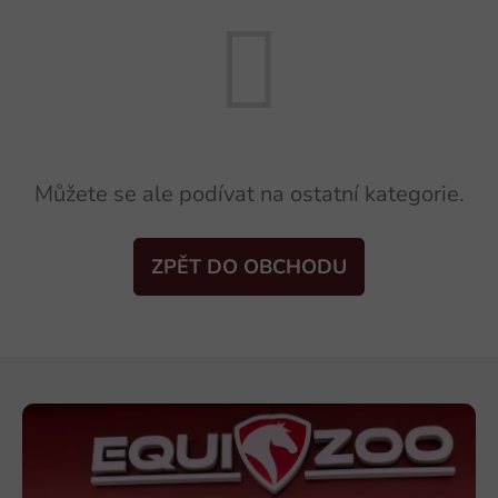
Můžete se ale podívat na ostatní kategorie.
ZPĚT DO OBCHODU
Z
á
p
a
t