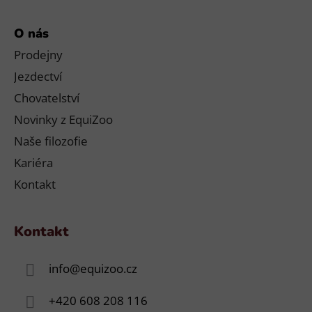
O nás
Prodejny
Jezdectví
Chovatelství
Novinky z EquiZoo
Naše filozofie
Kariéra
Kontakt
Kontakt
info
@
equizoo.cz
+420 608 208 116