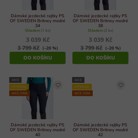
r
ý
p
o
i
d
Dámské jezdecké rajtky PS
Dámské jezdecké rajtky PS
s
OF SWEDEN Britney modré
OF SWEDEN Britney modré
u
34
38
u
Skladem
(1 ks)
Skladem
(2 ks)
k
3 039 Kč
3 039 Kč
t
ů
3 799 Kč
3 799 Kč
(–20 %)
(–20 %)
DO KOŠÍKU
DO KOŠÍKU
AKCE
AKCE
VÝPRODEJ
VÝPRODEJ
AKCE ZIMA
AKCE ZIMA
Dámské jezdecké rajtky PS
Dámské jezdecké rajtky PS
OF SWEDEN Britney modré
OF SWEDEN Britney modré
40
42