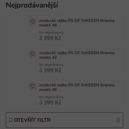
ý
p
i
Jezdecké rajtky PS OF SWEDEN Brianna
s
modré 44
p
Na objednávku
3 399 Kč
r
o
Jezdecké rajtky PS OF SWEDEN Brianna
d
modré 42
u
Na objednávku
k
3 399 Kč
t
ů
Jezdecké rajtky PS OF SWEDEN Brianna
modré 40
Na objednávku
3 399 Kč
OTEVŘÍT FILTR