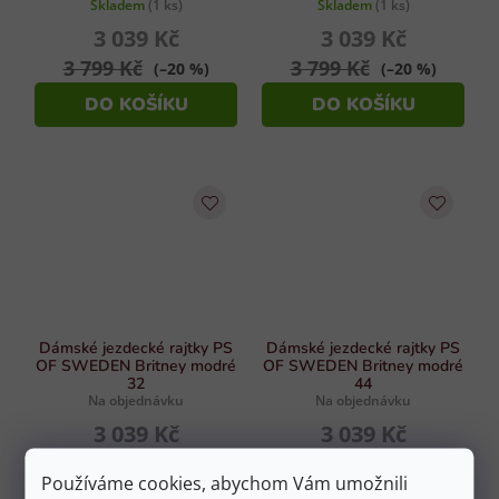
Skladem
(1 ks)
Skladem
(1 ks)
3 039 Kč
3 039 Kč
3 799 Kč
3 799 Kč
(–20 %)
(–20 %)
DO KOŠÍKU
DO KOŠÍKU
Dámské jezdecké rajtky PS
Dámské jezdecké rajtky PS
OF SWEDEN Britney modré
OF SWEDEN Britney modré
32
44
Na objednávku
Na objednávku
3 039 Kč
3 039 Kč
3 799 Kč
3 799 Kč
(–20 %)
(–20 %)
Používáme cookies, abychom Vám umožnili