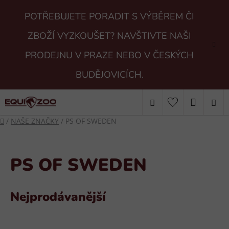
Přejít
POTŘEBUJETE PORADIT S VÝBĚREM ČI
na
obsah
ZBOŽÍ VYZKOUŠET? NAVŠTIVTE NAŠI
PRODEJNU V PRAZE NEBO V ČESKÝCH
BUDĚJOVICÍCH.
Hledat
NÁKUP
Domů
/
NAŠE ZNAČKY
/
PS OF SWEDEN
KOŠÍK
PS OF SWEDEN
Nejprodávanější
V