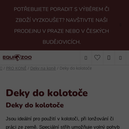
Přejít
POTŘEBUJETE PORADIT S VÝBĚREM ČI
na
obsah
ZBOŽÍ VYZKOUŠET? NAVŠTIVTE NAŠI
PRODEJNU V PRAZE NEBO V ČESKÝCH
BUDĚJOVICÍCH.
Hledat
NÁKUP
Domů
/
PRO KONĚ
/
Deky na koně
/
Deky do kolotoče
KOŠÍK
Deky do kolotoče
Deky do kolotoče
Jsou ideální pro použití v kolotoči, při lonžování či
práci ze země. Speciální střih umožňuje volný pohyb