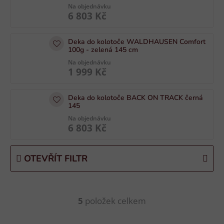
p
Na objednávku
6 803 Kč
r
o
Deka do kolotoče WALDHAUSEN Comfort
d
100g - zelená 145 cm
u
Na objednávku
k
1 999 Kč
t
ů
Deka do kolotoče BACK ON TRACK černá
145
Na objednávku
6 803 Kč
OTEVŘÍT FILTR
5
položek celkem
O
v