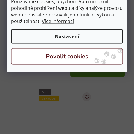
Používáme cookies, abychom Vám umožnili
pohodlné prohlížení webu a díky analýze provozu
webu neustále zlepšovali jeho funkce, výkon a
použitelnost.
Více informací
Nastavení
Deka do kolotoče BACK ON
Deka do kolotoče
TRACK černá 145
WALDHAUSEN Comfort
Na objednávku
100g - zelená 135 cm
Skladem
(1 ks)
6 803 Kč
1 999 Kč
DO KOŠÍKU
DO KOŠÍKU
AKCE
VÝPRODEJ