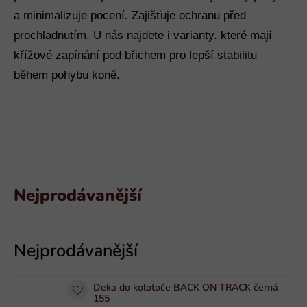
a minimalizuje pocení. Zajišťuje ochranu před
prochladnutím. U nás najdete i varianty. které mají
křížové zapínání pod břichem pro lepší stabilitu
během pohybu koně.
Nejprodávanější
V
ý
p
i
Deka do kolotoče BACK ON TRACK černá
s
155