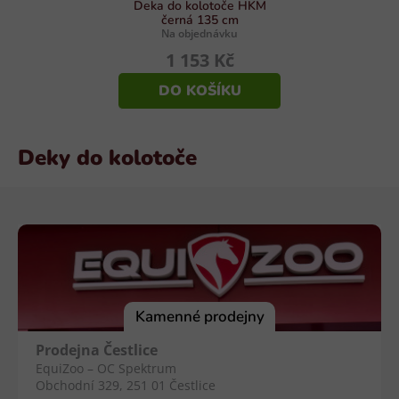
Deka do kolotoče HKM
černá 135 cm
Na objednávku
1 153 Kč
DO KOŠÍKU
Deky do kolotoče
Z
á
p
a
t
í
Kamenné prodejny
Prodejna Čestlice
EquiZoo – OC Spektrum
Obchodní 329, 251 01 Čestlice