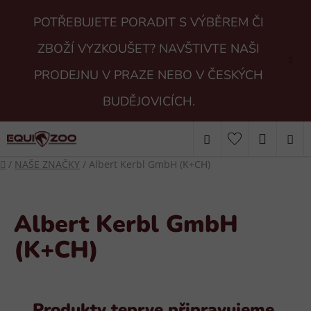
Přejít
POTŘEBUJETE PORADIT S VÝBĚREM ČI
na
obsah
ZBOŽÍ VYZKOUŠET? NAVŠTIVTE NAŠI
PRODEJNU V PRAZE NEBO V ČESKÝCH
BUDĚJOVICÍCH.
Hledat
NÁKUP
Domů
/
NAŠE ZNAČKY
/
Albert Kerbl GmbH (K+CH)
KOŠÍK
Albert Kerbl GmbH
(K+CH)
Produkty teprve připravujeme.