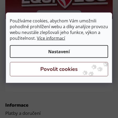
t
í
Kamenné prodejny
Používáme cookies, abychom Vám umožnili
Prodejna Čestlice
pohodlné prohlížení webu a díky analýze provozu
EquiZoo – OC Spektrum
webu neustále zlepšovali jeho funkce, výkon a
Obchodní 329, 251 01 Čestlice
použitelnost.
Více informací
Otevírací doba:
PO – NE: 9:00 – 21:00
Nastavení
Prodejna České Budějovice
EquiZoo – Budějovice
Průběžná 2551, 370 04 Č. Budějovice
Otevírací doba:
PO – NE: 9:00 – 20:00
Informace
Platby a doručení