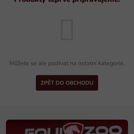
Můžete se ale podívat na ostatní kategorie.
ZPĚT DO OBCHODU
Z
á
p
a