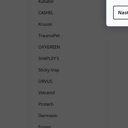
Kubatol
Nas
CASHEL
Kruuse
TraumaPet
OXYGREEN
SHAPLEY´S
Sticky-trap
ORVUS
Vetramil
Protech
Dermasin
Ecosin