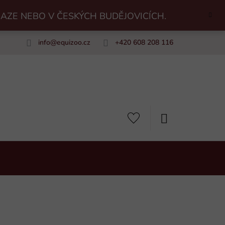
RAZE NEBO V ČESKÝCH BUDĚJOVICÍCH.
info
@
equizoo.cz
+420 608 208 116
uiZoo
NÁKUPNÍ
KOŠÍK