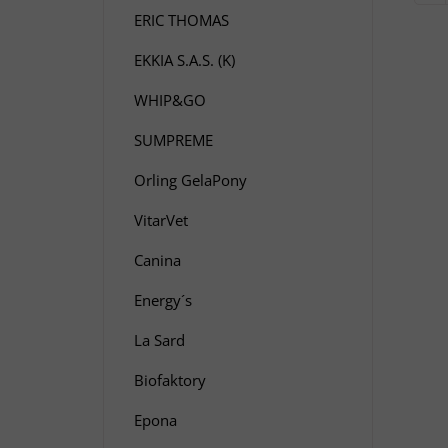
ERIC THOMAS
EKKIA S.A.S. (K)
WHIP&GO
SUMPREME
Orling GelaPony
VitarVet
Canina
Energy´s
La Sard
Biofaktory
Epona