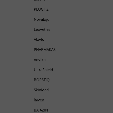
PLUGHZ
NovaEqui
Leoveties
Alavis
PHARMAKAS
noviko
UltraShield
BORSTIQ
SkinMed
laiven
BAJAZIN