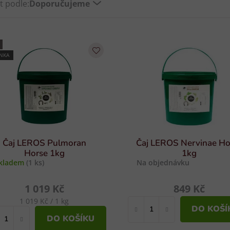
t podle:
Doporučujeme
NKA
Čaj LEROS Pulmoran
Čaj LEROS Nervinae Ho
Horse 1kg
1kg
kladem
(1 ks)
Na objednávku
1 019 Kč
849 Kč
Měrná
1 019 Kč / 1 kg
DO KOŠÍ
cena:
DO KOŠÍKU