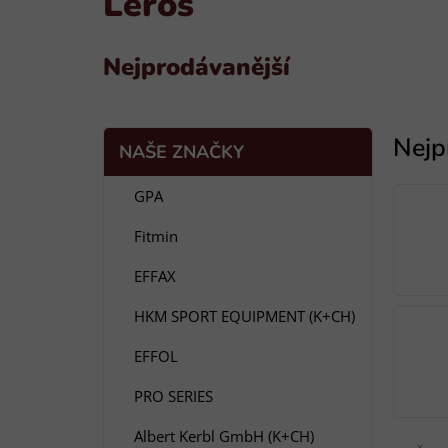
Leros
Nejprodávanější
P
K
Přeskočit
NAŠE ZNAČKY
a
o
kategorie
t
s
GPA
e
t
g
Fitmin
r
o
a
r
EFFAX
i
n
e
n
HKM SPORT EQUIPMENT (K+CH)
í
EFFOL
p
a
PRO SERIES
n
Ř
Albert Kerbl GmbH (K+CH)