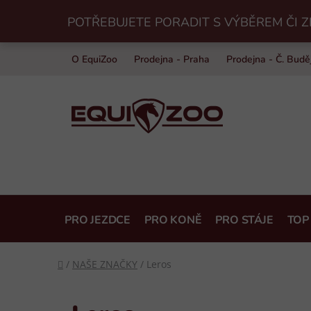
Přejít
POTŘEBUJETE PORADIT S VÝBĚREM ČI Z
na
obsah
O EquiZoo
Prodejna - Praha
Prodejna - Č. Budě
PRO JEZDCE
PRO KONĚ
PRO STÁJE
TOP
Domů
/
NAŠE ZNAČKY
/
Leros