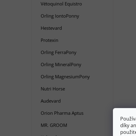
Vétoquinol Equistro
Orling IontoPonny
Hestevard
Protexin
Orling FerraPony
Orling MineralPony
Orling MagnesiumPony
Nutri Horse
Audevard
Orion Pharma Aptus
Použív
MR. GROOM
díky a
použit