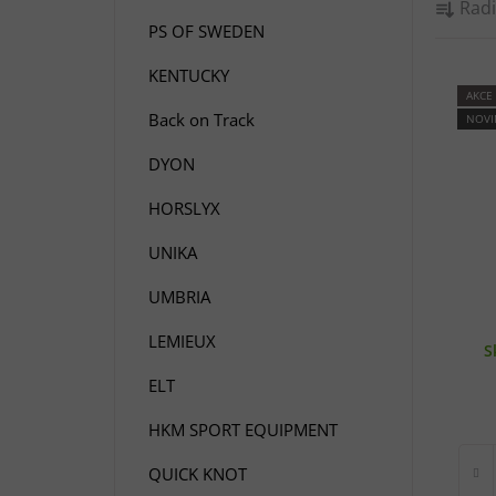
e
Řadi
a
l
PS OF SWEDEN
z
e
KENTUCKY
V
AKCE
n
Back on Track
NOVI
ý
í
p
p
DYON
i
r
HORSLYX
s
o
p
d
UNIKA
r
u
o
UMBRIA
k
d
t
LEMIEUX
S
u
ů
k
ELT
t
HKM SPORT EQUIPMENT
ů
QUICK KNOT