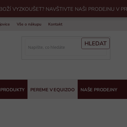
BOŽÍ VYZKOUŠET? NAVŠTIVTE NAŠI PRODEJNU V P
jovice
Vše o nákupu
Kontakt
Praní jezdeckého vybavení v Eq
HLEDAT
 PRODUKTY
PEREME V EQUIZOO
NAŠE PRODEJNY