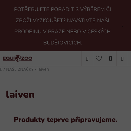
Přejít
POTŘEBUJETE PORADIT S VÝBĚREM ČI
na
obsah
ZBOŽÍ VYZKOUŠET? NAVŠTIVTE NAŠI
PRODEJNU V PRAZE NEBO V ČESKÝCH
BUDĚJOVICÍCH.
Hledat
NÁKUP
Domů
/
NAŠE ZNAČKY
/
laiven
KOŠÍK
laiven
Produkty teprve připravujeme.