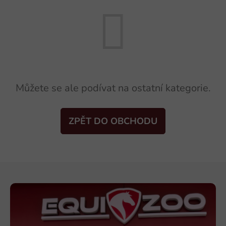
Můžete se ale podívat na ostatní kategorie.
ZPĚT DO OBCHODU
Z
á
p
a
t