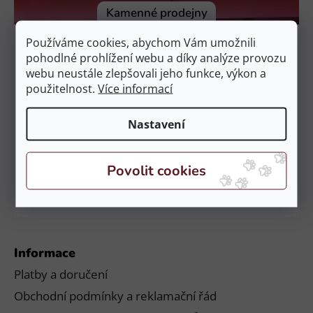
í
Kamenné prodejny
Prodejna Čestlice
Používáme cookies, abychom Vám umožnili
EquiZoo – OC Spektrum
pohodlné prohlížení webu a díky analýze provozu
Obchodní 329, 251 01 Čestlice
webu neustále zlepšovali jeho funkce, výkon a
použitelnost.
Více informací
Otevírací doba:
PO – NE: 9:00 – 21:00
Nastavení
Prodejna České Budějovice
EquiZoo – Budějovice
Průběžná 2551, 370 04 Č. Budějovice
Otevírací doba:
PO – NE: 9:00 – 20:00
Informace
Platby a doručení
Obchodní podmínky a reklamační řád