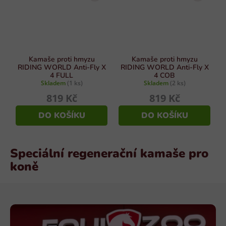
Kamaše proti hmyzu
Kamaše proti hmyzu
RIDING WORLD Anti-Fly X
RIDING WORLD Anti-Fly X
4 FULL
4 COB
Skladem
(1 ks)
Skladem
(2 ks)
819 Kč
819 Kč
DO KOŠÍKU
DO KOŠÍKU
Speciální regenerační kamaše pro
koně
Z
á
p