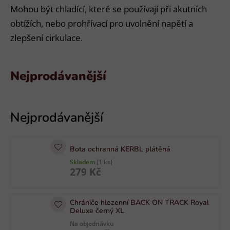
Mohou být chladící, které se používají při akutních
obtížích, nebo prohřívací pro uvolnění napětí a
zlepšení cirkulace.
Nejprodávanější
V
ý
p
i
Bota ochranná KERBL plátěná
s
Skladem
(1 ks)
p
279 Kč
r
o
Chrániče hlezenní BACK ON TRACK Royal
d
Deluxe černý XL
u
Na objednávku