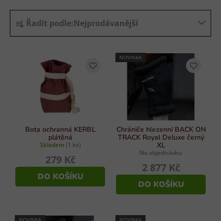
a
á
Ř
n
c
Řadit podle:
Nejprodávanější
í
a
í
p
z
r
e
NOVINKA
v
n
k
í
y
p
v
r
ý
p
o
i
d
Bota ochranná KERBL
Chrániče hlezenní BACK ON
s
plátěná
TRACK Royal Deluxe černý
u
Skladem
(1 ks)
XL
u
Na objednávku
k
279 Kč
2 877 Kč
t
DO KOŠÍKU
ů
DO KOŠÍKU
NOVINKA
NOVINKA