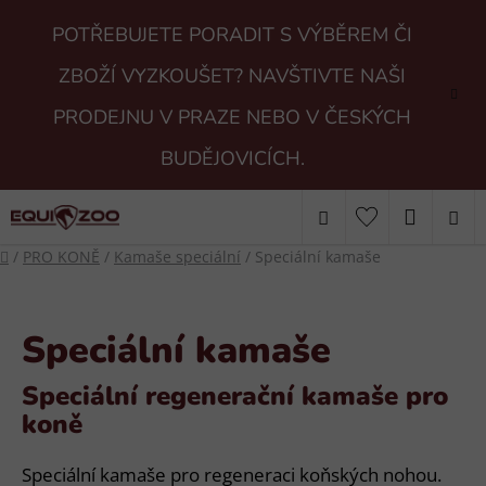
Přejít
POTŘEBUJETE PORADIT S VÝBĚREM ČI
na
obsah
ZBOŽÍ VYZKOUŠET? NAVŠTIVTE NAŠI
PRODEJNU V PRAZE NEBO V ČESKÝCH
BUDĚJOVICÍCH.
Hledat
NÁKUP
Domů
/
PRO KONĚ
/
Kamaše speciální
/
Speciální kamaše
KOŠÍK
Speciální kamaše
Speciální regenerační kamaše pro
koně
Speciální kamaše pro regeneraci koňských nohou.