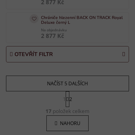
k
2 877 Kč
t
ů
Chrániče hlezenní BACK ON TRACK Royal
Deluxe černý L
Na objednávku
2 877 Kč
OTEVŘÍT FILTR
NAČÍST 5 DALŠÍCH
S
1
t
2
r
O
á
17
položek celkem
v
n
l
k
NAHORU
á
o
d
v