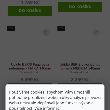
1 769 Kč
DO KOŠÍKU
DO KOŠÍKU
TIP
TIP
Udidlo BERIS Fuga oliva
Udidlo BERIS oliva jednou
nelomená - HARD 140mm
lomená MEDIUM 145mm
Na objednávku
Na objednávku
3 499 Kč
2 299 Kč
DO KOŠÍKU
DO KOŠÍKU
Používáme cookies, abychom Vám umožnili
pohodlné prohlížení webu a díky analýze provozu
webu neustále zlepšovali jeho funkce, výkon a
TIP
použitelnost.
Více informací