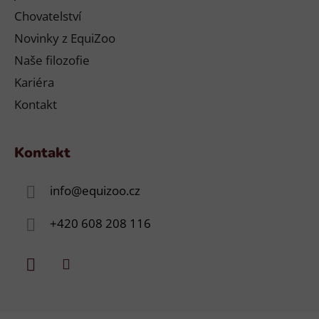
Chovatelství
Novinky z EquiZoo
Naše filozofie
Kariéra
Kontakt
Kontakt
info
@
equizoo.cz
+420 608 208 116