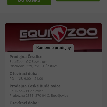
DO KOŠÍKU
Z
á
p
a
t
í
Kamenné prodejny
Prodejna Čestlice
EquiZoo – OC Spektrum
Obchodní 329, 251 01 Čestlice
Otevírací doba:
PO – NE: 9:00 – 21:00
Prodejna České Budějovice
EquiZoo – Budějovice
Průběžná 2551, 370 04 Č. Budějovice
Otevírací doba: