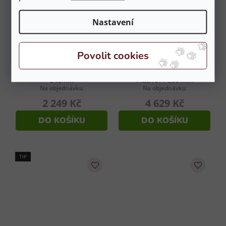
Nastavení
Udidlo BERIS oliva
Udidlo BERIS Pelham
nelomené Konnex - SOFT
jednou lomený Long
140mm
MEDIUM 135 mm
Na objednávku
Na objednávku
2 249 Kč
4 629 Kč
DO KOŠÍKU
DO KOŠÍKU
TIP