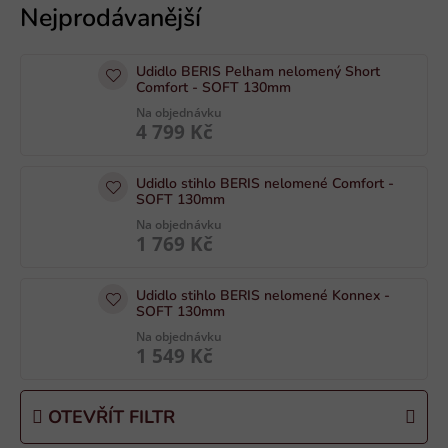
ý
p
i
Udidlo BERIS Pelham nelomený Short
s
Comfort - SOFT 130mm
p
Na objednávku
4 799 Kč
r
o
Udidlo stihlo BERIS nelomené Comfort -
d
SOFT 130mm
u
Na objednávku
k
1 769 Kč
t
ů
Udidlo stihlo BERIS nelomené Konnex -
SOFT 130mm
Na objednávku
1 549 Kč
OTEVŘÍT FILTR