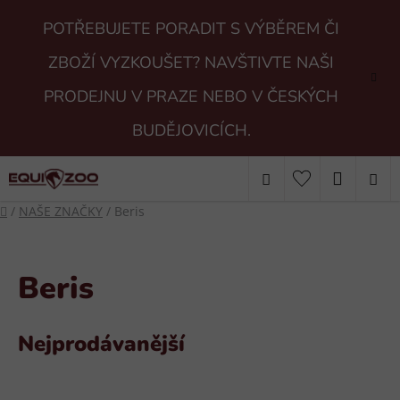
Přejít
POTŘEBUJETE PORADIT S VÝBĚREM ČI
na
obsah
ZBOŽÍ VYZKOUŠET? NAVŠTIVTE NAŠI
PRODEJNU V PRAZE NEBO V ČESKÝCH
BUDĚJOVICÍCH.
Hledat
NÁKUP
Domů
/
NAŠE ZNAČKY
/
Beris
KOŠÍK
Beris
Nejprodávanější
V