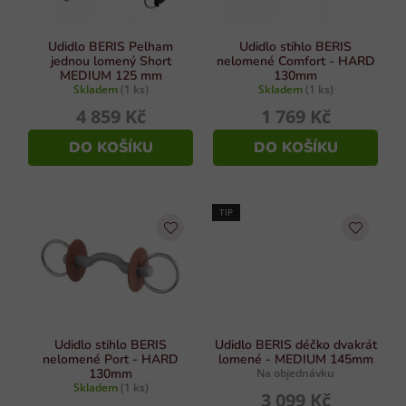
r
ý
p
o
i
d
Udidlo BERIS Pelham
Udidlo stihlo BERIS
s
jednou lomený Short
nelomené Comfort - HARD
u
MEDIUM 125 mm
130mm
u
Skladem
(1 ks)
Skladem
(1 ks)
k
4 859 Kč
1 769 Kč
t
ů
DO KOŠÍKU
DO KOŠÍKU
TIP
Udidlo stihlo BERIS
Udidlo BERIS déčko dvakrát
nelomené Port - HARD
lomené - MEDIUM 145mm
130mm
Na objednávku
Skladem
(1 ks)
3 099 Kč