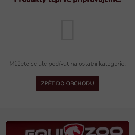
Můžete se ale podívat na ostatní kategorie.
ZPĚT DO OBCHODU
Z
á
p
a