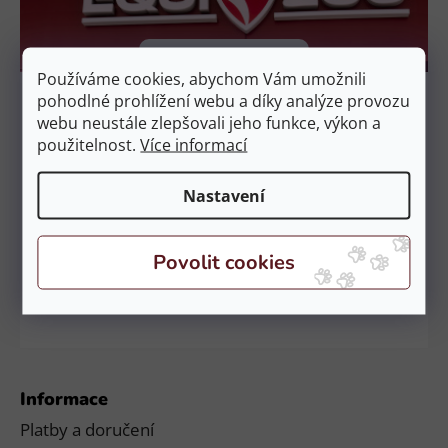
t
í
Kamenné prodejny
Používáme cookies, abychom Vám umožnili
Prodejna Čestlice
pohodlné prohlížení webu a díky analýze provozu
EquiZoo – OC Spektrum
webu neustále zlepšovali jeho funkce, výkon a
Obchodní 329, 251 01 Čestlice
použitelnost.
Více informací
Otevírací doba:
PO – NE: 9:00 – 21:00
Nastavení
Prodejna České Budějovice
EquiZoo – Budějovice
Průběžná 2551, 370 04 Č. Budějovice
Otevírací doba:
PO – NE: 9:00 – 20:00
Informace
Platby a doručení