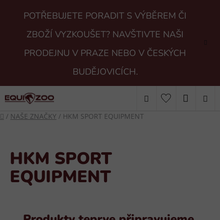
Přejít
POTŘEBUJETE PORADIT S VÝBĚREM ČI
na
obsah
ZBOŽÍ VYZKOUŠET? NAVŠTIVTE NAŠI
PRODEJNU V PRAZE NEBO V ČESKÝCH
BUDĚJOVICÍCH.
Hledat
NÁKUP
Domů
/
NAŠE ZNAČKY
/
HKM SPORT EQUIPMENT
KOŠÍK
HKM SPORT
EQUIPMENT
Produkty teprve připravujeme.