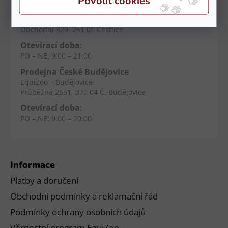
Prodejna Čestlice
EquiZoo – OC Spektrum
Obchodní 329, 251 01 Čestlice
Otevírací doba:
PO – NE: 9:00 – 21:00
Prodejna České Budějovice
EquiZoo – Budějovice
Průběžná 2551, 370 04 Č. Budějovice
Otevírací doba:
PO – NE: 9:00 – 20:00
Informace
Platby a doručení
Obchodní podmínky a reklamační řád
Podmínky ochrany osobních údajů
Věrnostní program EquiZoo