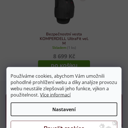
p
í
r
p
v
r
k
o
y
d
Bezpečnostní vesta
v
KOMPERDELL UltraFit vel.
u
ý
M
p
Skladem
(1 ks)
k
i
8 699 Kč
t
s
ů
DO KOŠÍKU
u
Používáme cookies, abychom Vám umožnili
pohodlné prohlížení webu a díky analýze provozu
Z
webu neustále zlepšovali jeho funkce, výkon a
á
použitelnost.
Více informací
p
a
Nastavení
t
í
Kamenné prodejny