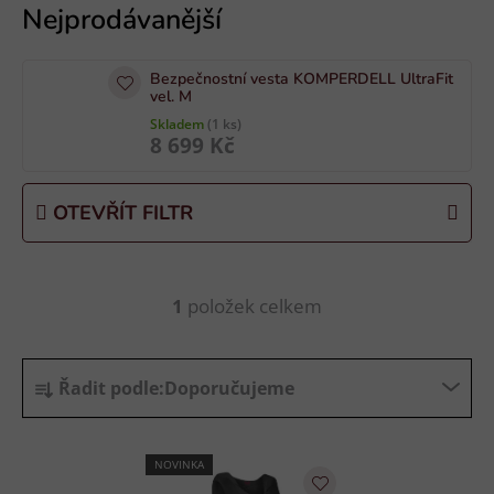
ý
p
i
Bezpečnostní vesta KOMPERDELL UltraFit
s
vel. M
p
Skladem
(1 ks)
8 699 Kč
r
o
d
OTEVŘÍT FILTR
u
k
t
1
položek celkem
O
ů
v
l
Ř
á
Řadit podle:
Doporučujeme
a
d
z
a
e
c
NOVINKA
n
í