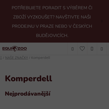
Přejít
POTŘEBUJETE PORADIT S VÝBĚREM ČI
na
obsah
ZBOŽÍ VYZKOUŠET? NAVŠTIVTE NAŠI
PRODEJNU V PRAZE NEBO V ČESKÝCH
BUDĚJOVICÍCH.
Hledat
NÁKUP
Domů
/
NAŠE ZNAČKY
/
Komperdell
KOŠÍK
Komperdell
Nejprodávanější
V