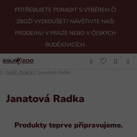
Přejít
POTŘEBUJETE PORADIT S VÝBĚREM ČI
na
obsah
ZBOŽÍ VYZKOUŠET? NAVŠTIVTE NAŠI
PRODEJNU V PRAZE NEBO V ČESKÝCH
BUDĚJOVICÍCH.
Hledat
NÁKUP
Domů
/
NAŠE ZNAČKY
/
Janatová Radka
KOŠÍK
Janatová Radka
Produkty teprve připravujeme.