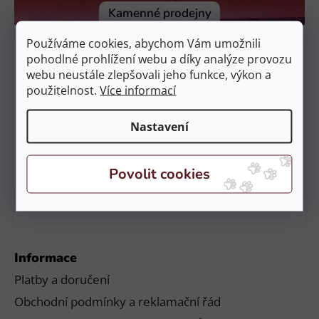
í
Kamenné prodejny
Prodejna Čestlice
Používáme cookies, abychom Vám umožnili
EquiZoo – OC Spektrum
pohodlné prohlížení webu a díky analýze provozu
Obchodní 329, 251 01 Čestlice
webu neustále zlepšovali jeho funkce, výkon a
použitelnost.
Více informací
Otevírací doba:
PO – NE: 9:00 – 21:00
Nastavení
Prodejna České Budějovice
EquiZoo – Budějovice
Průběžná 2551, 370 04 Č. Budějovice
Otevírací doba:
PO – NE: 9:00 – 20:00
Informace
Platby a doručení
Obchodní podmínky a reklamační řád