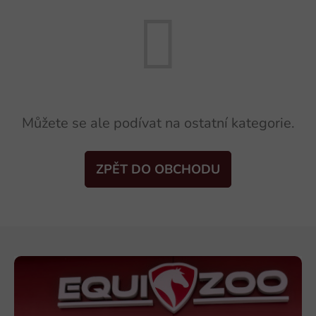
Můžete se ale podívat na ostatní kategorie.
ZPĚT DO OBCHODU
Z
á
p
a
t