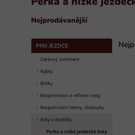
Perka a nízké jezdec
Nejprodávanější
P
K
Přeskočit
PRO JEZDCE
a
o
kategorie
t
s
Dárkový sortiment
e
t
g
Rajtky
r
o
a
r
Bičíky
i
n
e
n
Bezpečnostní a reflexní vesty
í
Bezpečnostní helmy, klobouky
p
a
Boty a doplňky
n
Perka a nízké jezdecké boty