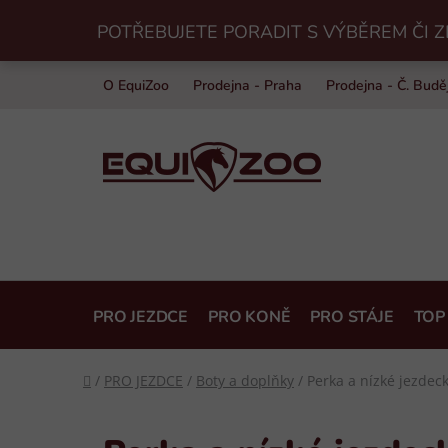
Přejít
POTŘEBUJETE PORADIT S VÝBĚREM ČI Z
na
obsah
O EquiZoo
Prodejna - Praha
Prodejna - Č. Budě
PRO JEZDCE
PRO KONĚ
PRO STÁJE
TOP
Domů
/
PRO JEZDCE
/
Boty a doplňky
/
Perka a nízké jezdec