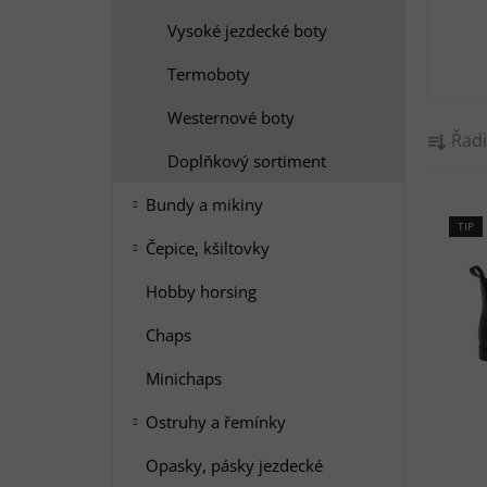
e
l
Vysoké jezdecké boty
Termoboty
Westernové boty
Ř
Řadi
a
Doplňkový sortiment
z
V
e
Bundy a mikiny
ý
TIP
n
Čepice, kšiltovky
p
í
i
p
Hobby horsing
s
r
Chaps
p
o
r
d
Minichaps
o
u
Ostruhy a řemínky
d
k
u
t
Opasky, pásky jezdecké