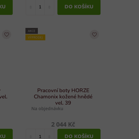
KU
DO KOŠÍKU
AKCE
VÝPRODEJ
y
Pracovní boty HORZE
el.
Chamonix kožené hnědé
vel. 39
Na objednávku
2 044 Kč
KU
DO KOŠÍKU