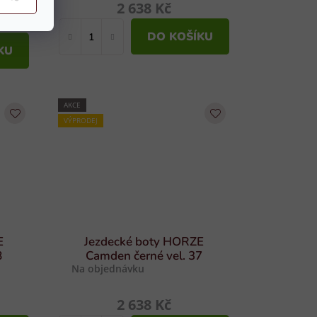
2 638 Kč
DO KOŠÍKU
KU
AKCE
VÝPRODEJ
E
Jezdecké boty HORZE
8
Camden černé vel. 37
Na objednávku
2 638 Kč