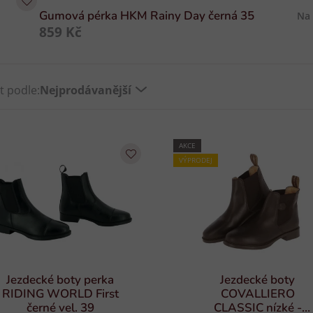
Gumová pérka HKM Rainy Day černá 35
Na
859 Kč
t podle:
Nejprodávanější
AKCE
VÝPRODEJ
Jezdecké boty perka
Jezdecké boty
RIDING WORLD First
COVALLIERO
černé vel. 39
CLASSIC nízké -