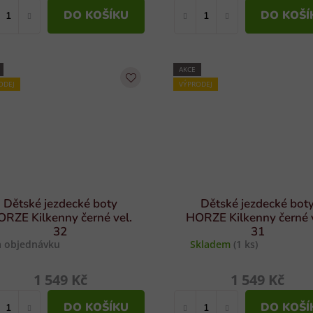
DO KOŠÍKU
DO KOŠÍ
AKCE
ODEJ
VÝPRODEJ
Dětské jezdecké boty
Dětské jezdecké bot
RZE Kilkenny černé vel.
HORZE Kilkenny černé v
32
31
 objednávku
Skladem
(1 ks)
1 549 Kč
1 549 Kč
DO KOŠÍKU
DO KOŠÍ