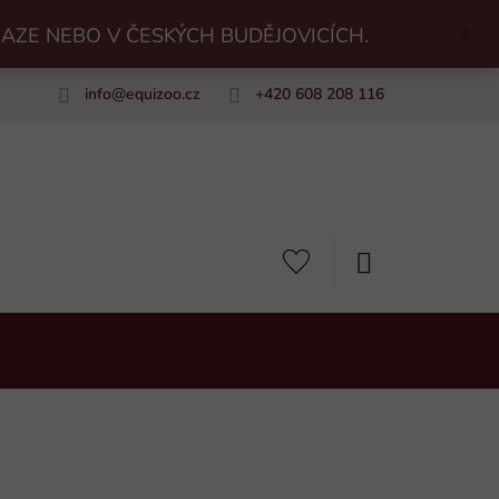
RAZE NEBO V ČESKÝCH BUDĚJOVICÍCH.
info
@
equizoo.cz
+420 608 208 116
uiZoo
NÁKUPNÍ
KOŠÍK