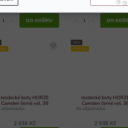
2 999 Kč
2 999 Kč
DO KOŠÍKU
DO KOŠÍ
AKCE
ODEJ
VÝPRODEJ
Jezdecké boty HORZE
Jezdecké boty HORZ
Camden černé vel. 39
Camden černé vel. 3
 objednávku
Na objednávku
2 638 Kč
2 638 Kč