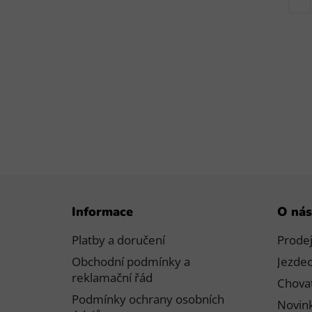
Waldhausen
Z
Informace
O nás
á
p
Platby a doručení
Prode
a
Obchodní podmínky a
Jezdec
t
reklamační řád
Chovat
í
Podmínky ochrany osobních
Novink