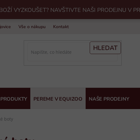
BOŽÍ VYZKOUŠET? NAVŠTIVTE NAŠI PRODEJNU V P
jovice
Vše o nákupu
Kontakt
Praní jezdeckého vybavení v Eq
HLEDAT
 PRODUKTY
PEREME V EQUIZOO
NAŠE PRODEJNY
ké boty