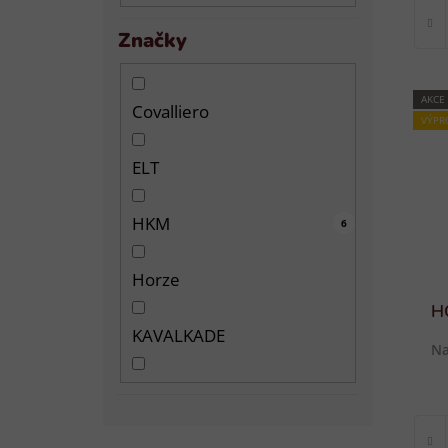
Značky
AKCE
Covalliero
VÝPR
ELT
HKM
17
36
10
31
31
1
2
6
Horze
HO
KAVALKADE
Na
Norton
Riding World