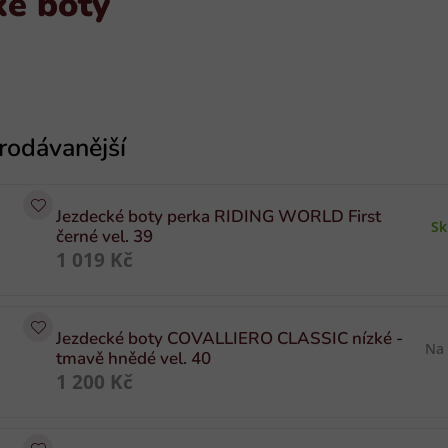
ké boty
Jezdecké boty perka RIDING WORLD First
S
černé vel. 39
1 019 Kč
Jezdecké boty COVALLIERO CLASSIC nízké -
Na
tmavě hnědé vel. 40
1 200 Kč