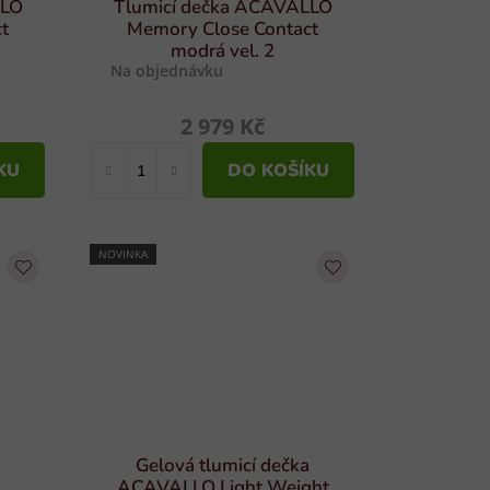
LLO
Tlumicí dečka ACAVALLO
t
Memory Close Contact
modrá vel. 2
Na objednávku
2 979 Kč
KU
DO KOŠÍKU
NOVINKA
a
Gelová tlumicí dečka
ACAVALLO Light Weight