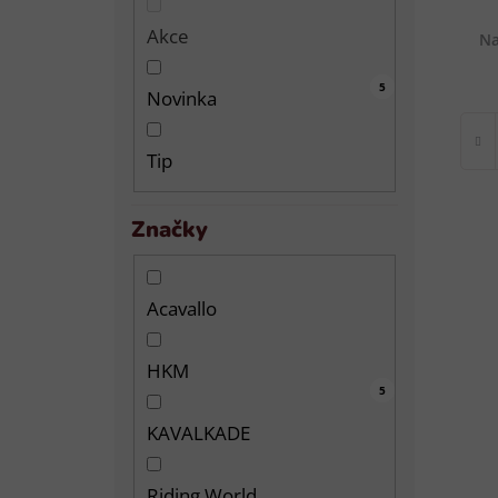
Akce
Na
11
0
5
Novinka
Tip
Značky
Acavallo
HKM
15
1
2
5
KAVALKADE
Riding World