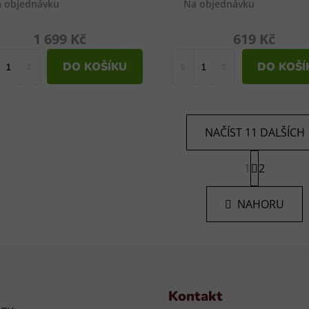
 objednávku
Na objednávku
1 699 Kč
619 Kč
DO KOŠÍKU
DO KOŠÍ
NAČÍST 11 DALŠÍCH
S
1
t
2
O
r
v
á
l
NAHORU
n
á
k
d
o
v
a
á
c
n
í
í
p
Kontakt