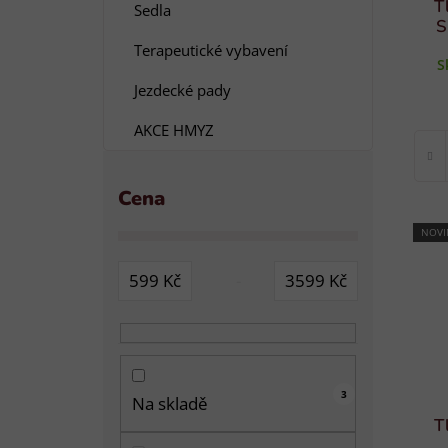
T
Sedla
S
Terapeutické vybavení
S
Jezdecké pady
AKCE HMYZ
Cena
NOVI
599
Kč
3599
Kč
3
Na skladě
T