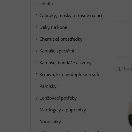
í
Udidla
p
a
Čabraky, masky a třásně na oči
n
Deky na koně
e
l
Chemické prostředky
Kamaše speciální
Kamaše, bandáže a zvony
Ř
Řadi
a
Krmiva, krmné doplňky a soli
z
V
e
Pamlsky
ý
n
Lonžovací potřeby
p
í
i
p
Martingaly a poprsníky
s
r
Nánosníky
p
o