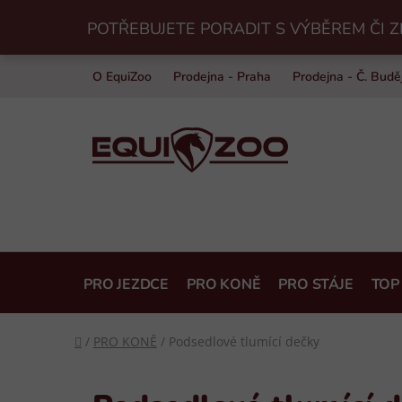
Přejít
POTŘEBUJETE PORADIT S VÝBĚREM ČI Z
na
obsah
O EquiZoo
Prodejna - Praha
Prodejna - Č. Budě
PRO JEZDCE
PRO KONĚ
PRO STÁJE
TOP
Domů
/
PRO KONĚ
/
Podsedlové tlumící dečky