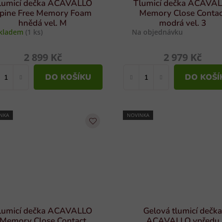
lumicí dečka ACAVALLO
Tlumicí dečka ACAVA
pine Free Memory Foam
Memory Close Contac
hnědá vel. M
modrá vel. 3
kladem
(1 ks)
Na objednávku
2 899 Kč
2 979 Kč
DO KOŠÍKU
DO KOŠÍ
NKA
NOVINKA
lumicí dečka ACAVALLO
Gelová tlumicí dečk
Memory Close Contact
ACAVALLO vpředu