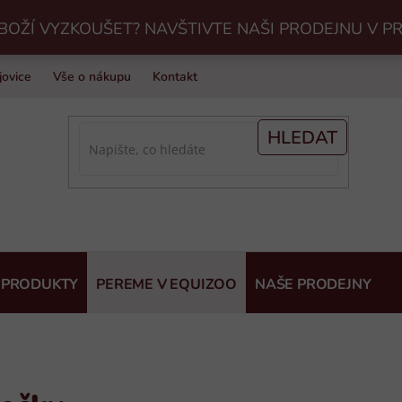
BOŽÍ VYZKOUŠET? NAVŠTIVTE NAŠI PRODEJNU V P
jovice
Vše o nákupu
Kontakt
Praní jezdeckého vybavení v Eq
HLEDAT
 PRODUKTY
PEREME V EQUIZOO
NAŠE PRODEJNY