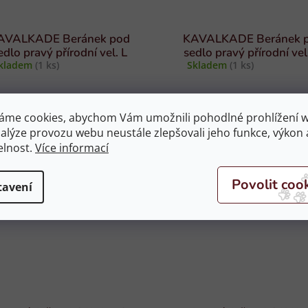
AVALKADE Beránek pod
KAVALKADE Beránek 
edlo pravý přírodní vel. L
sedlo pravý přírodní vel
kladem
(1 ks)
Skladem
(1 ks)
3 599 Kč
3 599 Kč
áme cookies, abychom Vám umožnili pohodlné prohlížení 
DO KOŠÍKU
DO KOŠÍ
nalýze provozu webu neustále zlepšovali jeho funkce, výkon 
elnost.
Více informací
NKA
NOVINKA
tavení