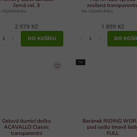
černá vel. 3
zesílená transparentn
 objednávku
Na objednávku
2 979 Kč
1 899 Kč
DO KOŠÍKU
DO KOŠÍ
TIP
Gelová tlumicí dečka
Beránek RIDING WO
ACAVALLO Classic
pod sedlo tmavě šed
transparentní
FULL