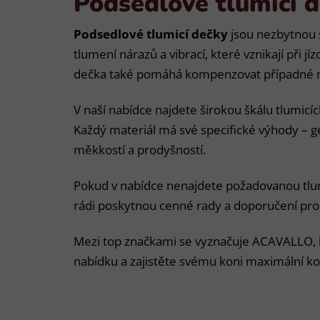
Podsedlové tlumící 
Podsedlové tlumicí dečky
jsou nezbytnou 
tlumení nárazů a vibrací, které vznikají při 
dečka také pomáhá kompenzovat případné nese
V naší nabídce najdete širokou škálu tlumic
Každý materiál má své specifické výhody – ge
měkkostí a prodyšností.
Pokud v nabídce nenajdete požadovanou tlu
rádi poskytnou cenné rady a doporučení pro
Mezi top značkami se vyznačuje ACAVALLO, k
nabídku a zajistěte svému koni maximální k