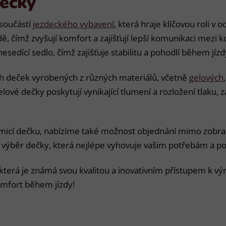
dečky
součástí
jezdeckého vybavení
, která hraje klíčovou roli v 
jízdě, čímž zvyšují komfort a zajišťují lepší komunikaci mez
dící sedlo, čímž zajišťuje stabilitu a pohodlí během jízd
ích deček vyrobených z různých materiálů, včetně
gelových
lové dečky poskytují vynikající tlumení a rozložení tlaku,
micí dečku, nabízíme také možnost objednání mimo zobra
 výběr dečky, která nejlépe vyhovuje vašim potřebám a 
terá je známá svou kvalitou a inovativním přístupem k vý
omfort během jízdy!