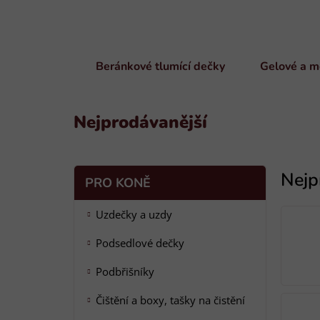
Beránkové tlumící dečky
Gelové a m
pod sedlo
dečky p
Nejprodávanější
P
K
Přeskočit
PRO KONĚ
a
o
kategorie
t
s
Uzdečky a uzdy
e
t
g
Podsedlové dečky
r
o
a
r
Podbřišníky
i
n
e
n
Čištění a boxy, tašky na čistění