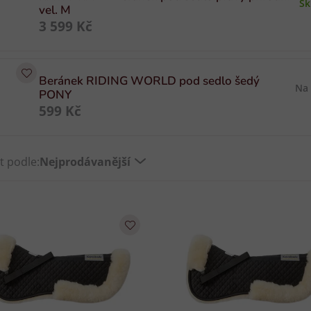
S
vel. M
3 599 Kč
Beránek RIDING WORLD pod sedlo šedý
Na
PONY
599 Kč
t podle:
Nejprodávanější