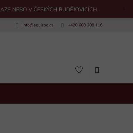
RAZE NEBO V ČESKÝCH BUDĚJOVICÍCH.
info
@
equizoo.cz
+420 608 208 116
uiZoo
NÁKUPNÍ
KOŠÍK