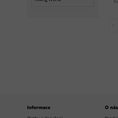
Na
Z
Informace
O nás
á
p