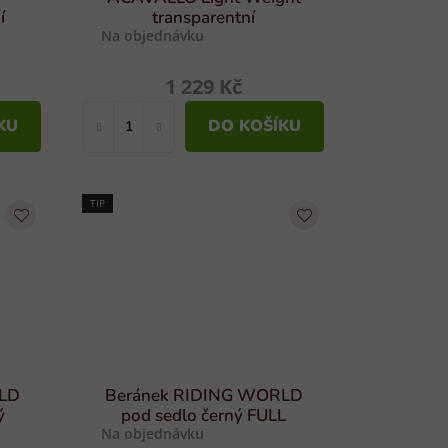
í
transparentní
Na objednávku
1 229 Kč
KU
DO KOŠÍKU
TIP
RLD
Beránek RIDING WORLD
ý
pod sedlo černý FULL
Na objednávku