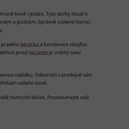
ochraně koně i jezdce. Tyto dečky slouží k
i koněm a jezdcem. Správně zvolená tlumicí
y.
, pravého
beránka
a kombinace obojího.
 zatímco pravý
beránek
je známý svou
zenou nabídku. Odborníci v prodejně vám
potřebám vašeho koně.
robě tlumicích deček. Prozkoumejte naši