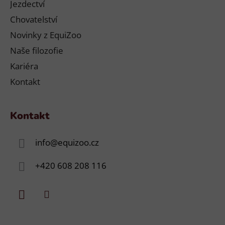
Jezdectví
Chovatelství
Novinky z EquiZoo
Naše filozofie
Kariéra
Kontakt
Kontakt
info
@
equizoo.cz
+420 608 208 116