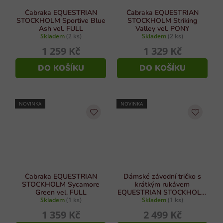
Čabraka EQUESTRIAN
Čabraka EQUESTRIAN
STOCKHOLM Sportive Blue
STOCKHOLM Striking
Ash vel. FULL
Valley vel. PONY
Skladem
(2 ks)
Skladem
(2 ks)
1 259 Kč
1 329 Kč
DO KOŠÍKU
DO KOŠÍKU
NOVINKA
NOVINKA
Čabraka EQUESTRIAN
Dámské závodní tričko s
STOCKHOLM Sycamore
krátkým rukávem
Green vel. FULL
EQUESTRIAN STOCKHOLM
Skladem
(1 ks)
Dramatic Monday vel. M
Skladem
(1 ks)
1 359 Kč
2 499 Kč