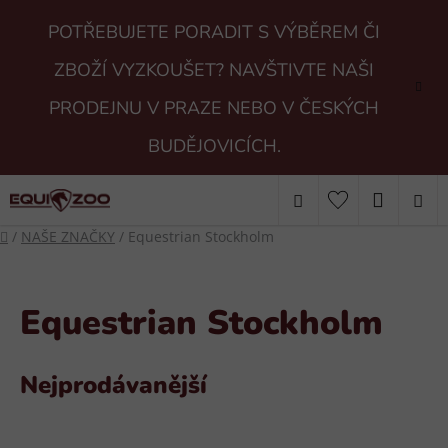
Přejít
POTŘEBUJETE PORADIT S VÝBĚREM ČI
na
obsah
ZBOŽÍ VYZKOUŠET? NAVŠTIVTE NAŠI
PRODEJNU V PRAZE NEBO V ČESKÝCH
BUDĚJOVICÍCH.
Hledat
NÁKUP
Domů
/
NAŠE ZNAČKY
/
Equestrian Stockholm
KOŠÍK
Equestrian Stockholm
Nejprodávanější
V