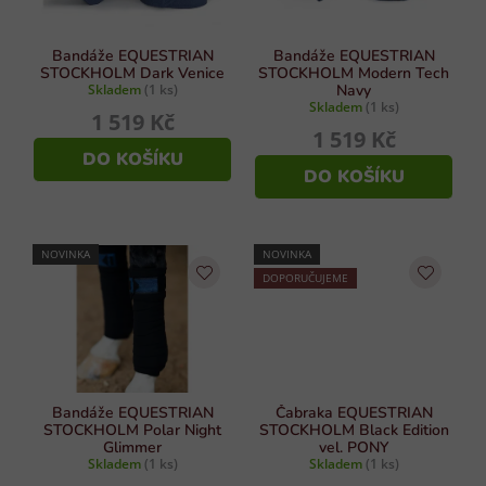
r
ý
p
o
i
d
Bandáže EQUESTRIAN
Bandáže EQUESTRIAN
s
STOCKHOLM Dark Venice
STOCKHOLM Modern Tech
u
Skladem
(1 ks)
Navy
u
Skladem
(1 ks)
k
1 519 Kč
1 519 Kč
t
DO KOŠÍKU
ů
DO KOŠÍKU
NOVINKA
NOVINKA
DOPORUČUJEME
Bandáže EQUESTRIAN
Čabraka EQUESTRIAN
STOCKHOLM Polar Night
STOCKHOLM Black Edition
Glimmer
vel. PONY
Skladem
(1 ks)
Skladem
(1 ks)