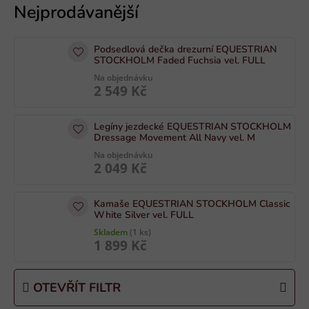
ý
p
i
Podsedlová dečka drezurní EQUESTRIAN
s
STOCKHOLM Faded Fuchsia vel. FULL
p
Na objednávku
2 549 Kč
r
o
Legíny jezdecké EQUESTRIAN STOCKHOLM
d
Dressage Movement All Navy vel. M
u
Na objednávku
k
2 049 Kč
t
ů
Kamaše EQUESTRIAN STOCKHOLM Classic
White Silver vel. FULL
Skladem
(1 ks)
1 899 Kč
OTEVŘÍT FILTR