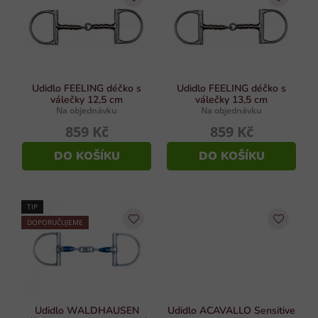
k
í
y
p
v
r
ý
p
o
i
d
Udidlo FEELING déčko s
Udidlo FEELING déčko s
s
válečky 12,5 cm
válečky 13,5 cm
u
Na objednávku
Na objednávku
u
k
859 Kč
859 Kč
t
DO KOŠÍKU
DO KOŠÍKU
ů
TIP
DOPORUČUJEME
Udidlo WALDHAUSEN
Udidlo ACAVALLO Sensitive