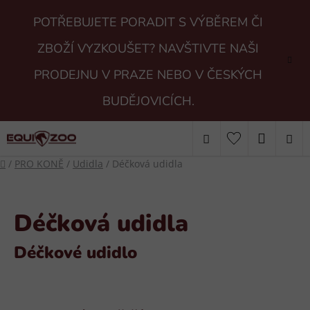
Přejít
POTŘEBUJETE PORADIT S VÝBĚREM ČI
na
obsah
ZBOŽÍ VYZKOUŠET? NAVŠTIVTE NAŠI
PRODEJNU V PRAZE NEBO V ČESKÝCH
BUDĚJOVICÍCH.
Hledat
NÁKUP
Domů
/
PRO KONĚ
/
Udidla
/
Déčková udidla
KOŠÍK
Déčková udidla
Déčkové udidlo