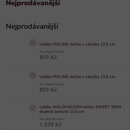
Nejprodávanější
V
ý
p
i
Udidlo FEELING déčko s válečky 12,5 cm
s
Na objednávku
p
859 Kč
r
o
d
Udidlo FEELING déčko s válečky 13,5 cm
u
Na objednávku
859 Kč
k
t
ů
Udidlo WALDHAUSEN déčko SWEET IRON
dvakrát lomené 13,5 cm
Na objednávku
1 079 Kč