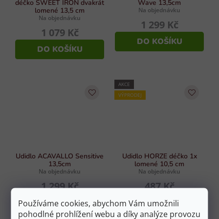
déčko SWEET IRON dvakrát
Wave 13,5cm
lomené 13,5 cm
Na objednávku
Na objednávku
1 299 Kč
1 079 Kč
DO KOŠÍKU
DO KOŠÍKU
AKCE
VÝPRODEJ
Udidlo ACAVALLO Sensitive
Udidlo HORZE déčko 1x
13,5cm
lomené 10,5 cm
Na objednávku
Na objednávku
1 299 Kč
487 Kč
DO KOŠÍKU
DO KOŠÍKU
Používáme cookies, abychom Vám umožnili
pohodlné prohlížení webu a díky analýze provozu