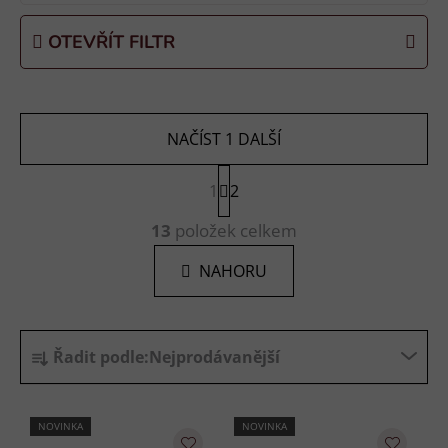
OTEVŘÍT FILTR
NAČÍST 1 DALŠÍ
S
1
t
2
r
O
á
13
položek celkem
v
n
l
k
NAHORU
á
o
d
v
a
á
Ř
n
c
Řadit podle:
Nejprodávanější
í
a
í
p
z
r
e
NOVINKA
NOVINKA
v
n