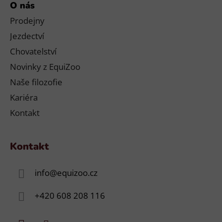
O nás
Prodejny
Jezdectví
Chovatelství
Novinky z EquiZoo
Naše filozofie
Kariéra
Kontakt
Kontakt
info
@
equizoo.cz
+420 608 208 116