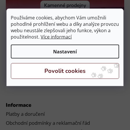
í
Kamenné prodejny
Prodejna Čestlice
Používáme cookies, abychom Vám umožnili
EquiZoo – OC Spektrum
pohodlné prohlížení webu a díky analýze provozu
Obchodní 329, 251 01 Čestlice
webu neustále zlepšovali jeho funkce, výkon a
použitelnost.
Více informací
Otevírací doba:
PO – NE: 9:00 – 21:00
Nastavení
Prodejna České Budějovice
EquiZoo – Budějovice
Průběžná 2551, 370 04 Č. Budějovice
Otevírací doba:
PO – NE: 9:00 – 20:00
Informace
Platby a doručení
Obchodní podmínky a reklamační řád