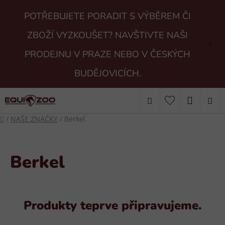
Přejít
POTŘEBUJETE PORADIT S VÝBĚREM ČI
na
obsah
ZBOŽÍ VYZKOUŠET? NAVŠTIVTE NAŠI
PRODEJNU V PRAZE NEBO V ČESKÝCH
BUDĚJOVICÍCH.
Hledat
NÁKUP
Domů
/
NAŠE ZNAČKY
/
Berkel
KOŠÍK
Berkel
Produkty teprve připravujeme.