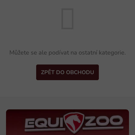
Můžete se ale podívat na ostatní kategorie.
ZPĚT DO OBCHODU
Z
á
p
a
t