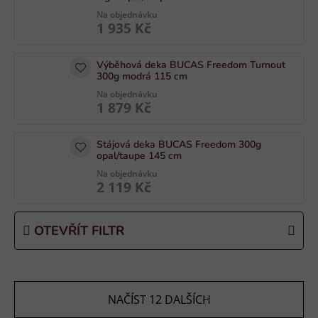
p
Na objednávku
1 935 Kč
r
o
Výběhová deka BUCAS Freedom Turnout
d
300g modrá 115 cm
u
Na objednávku
k
1 879 Kč
t
ů
Stájová deka BUCAS Freedom 300g
opal/taupe 145 cm
Na objednávku
2 119 Kč
OTEVŘÍT FILTR
NAČÍST 12 DALŠÍCH