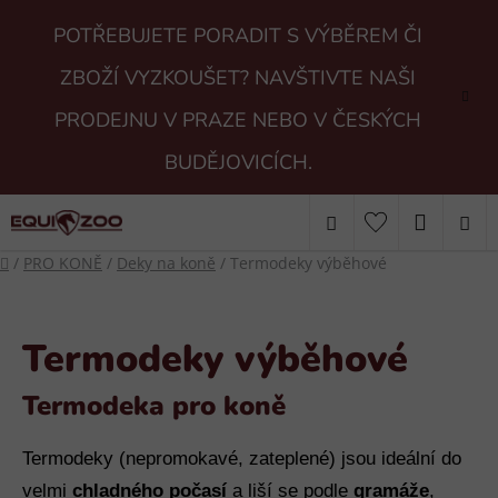
Přejít
POTŘEBUJETE PORADIT S VÝBĚREM ČI
na
obsah
ZBOŽÍ VYZKOUŠET? NAVŠTIVTE NAŠI
PRODEJNU V PRAZE NEBO V ČESKÝCH
BUDĚJOVICÍCH.
Hledat
NÁKUP
Domů
/
PRO KONĚ
/
Deky na koně
/
Termodeky výběhové
KOŠÍK
Termodeky výběhové
Termodeka pro koně
Termodeky (nepromokavé, zateplené) jsou ideální do
velmi
chladného počasí
a liší se podle
gramáže
,