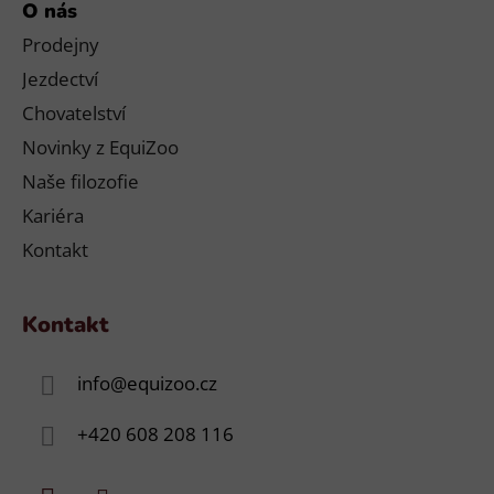
O nás
Prodejny
Jezdectví
Chovatelství
Novinky z EquiZoo
Naše filozofie
Kariéra
Kontakt
Kontakt
info
@
equizoo.cz
+420 608 208 116