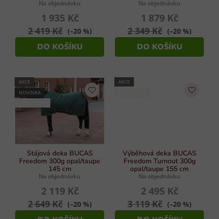
Na objednávku
Na objednávku
k
1 935 Kč
1 879 Kč
t
ů
2 419 Kč
2 349 Kč
(–20 %)
(–20 %)
DO KOŠÍKU
DO KOŠÍKU
AKCE
AKCE
NOVINKA
AKCE BUCAS
AKCE BUCAS
Stájová deka BUCAS
Výběhová deka BUCAS
Freedom 300g opal/taupe
Freedom Turnout 300g
145 cm
opal/taupe 155 cm
Na objednávku
Na objednávku
2 119 Kč
2 495 Kč
2 649 Kč
3 119 Kč
(–20 %)
(–20 %)