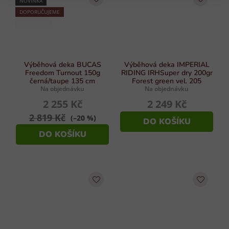
NOVINKA
DOPORUČUJEME
AKCE BUCAS
Výběhová deka BUCAS
Výběhová deka IMPERIAL
Freedom Turnout 150g
RIDING IRHSuper dry 200gr
černá/taupe 135 cm
Forest green vel. 205
Na objednávku
Na objednávku
2 255 Kč
2 249 Kč
2 819 Kč
(–20 %)
DO KOŠÍKU
DO KOŠÍKU