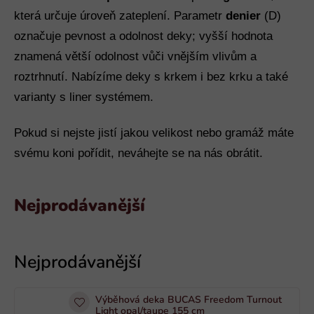
která určuje úroveň zateplení. Parametr
denier
(D)
označuje pevnost a odolnost deky; vyšší hodnota
znamená větší odolnost vůči vnějším vlivům a
roztrhnutí. Nabízíme deky s krkem i bez krku a také
varianty s liner systémem.
Pokud si nejste jistí jakou velikost nebo gramáž máte
svému koni pořídit, neváhejte se na nás obrátit.
Nejprodávanější
V
ý
p
i
Výběhová deka BUCAS Freedom Turnout
s
Light opal/taupe 155 cm