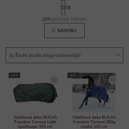
S
1
t
18
r
O
á
209
položek celkem
v
n
l
k
NAHORU
á
o
d
v
a
á
Ř
n
c
Řadit podle:
Nejprodávanější
í
a
í
p
z
r
e
AKCE
AKCE
v
n
AKCE BUCAS
AKCE BUCAS
k
í
y
p
v
r
ý
p
o
i
d
Výběhová deka BUCAS
Výběhová deka BUCAS
s
Freedom Turnout Light
Freedom Turnout 300g
u
opal/taupe 155 cm
modrá 115 cm
u