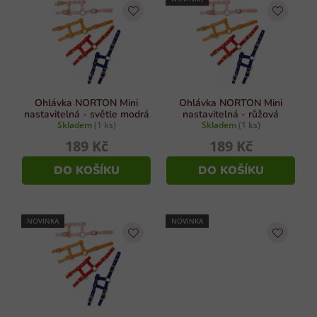
v
n
k
í
y
p
v
r
ý
p
o
i
d
Ohlávka NORTON Mini
Ohlávka NORTON Mini
s
nastavitelná - světle modrá
nastavitelná - růžová
u
Skladem
(1 ks)
Skladem
(1 ks)
u
k
189 Kč
189 Kč
t
DO KOŠÍKU
DO KOŠÍKU
ů
NOVINKA
NOVINKA