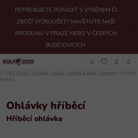
Přejít
POTŘEBUJETE PORADIT S VÝBĚREM ČI
na
obsah
ZBOŽÍ VYZKOUŠET? NAVŠTIVTE NAŠI
PRODEJNU V PRAZE NEBO V ČESKÝCH
BUDĚJOVICÍCH.
Hledat
NÁKUP
Domů
/
PRO KONĚ
/
Ohlávky, vazáky, vodítka a klkací řemeny
/
Ohlávky
KOŠÍK
hříběcí
Ohlávky hříběcí
Hříběcí ohlávka