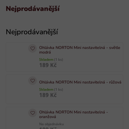
Nejprodávanější
V
ý
p
i
Ohlávka NORTON Mini nastavitelná - světle
s
modrá
p
Skladem
(1 ks)
189 Kč
r
o
d
Ohlávka NORTON Mini nastavitelná - růžová
u
Skladem
(1 ks)
189 Kč
k
t
ů
Ohlávka NORTON Mini nastavitelná -
oranžová
Na objednávku