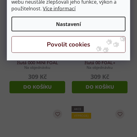
webu neustále zlepšovali jeho funkce, výkon a
použitelnost.
Více informací
AKCE
VÝPRODEJ
Nastavení
Ohlávka SUPREME hříběcí -
Ohlávka SUPREME hříběcí -
žlutá 000 MINI FOAL
žlutá 00 FOAL+
Na objednávku
Na objednávku
309 Kč
309 Kč
DO KOŠÍKU
DO KOŠÍKU
AKCE
VÝPRODEJ