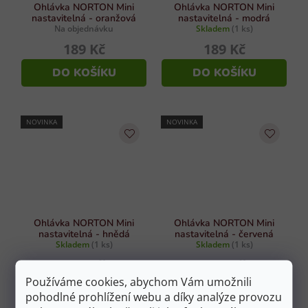
Ohlávka NORTON Mini
Ohlávka NORTON Mini
nastavitelná - oranžová
nastavitelná - modrá
Na objednávku
Skladem
(1 ks)
189 Kč
189 Kč
DO KOŠÍKU
DO KOŠÍKU
NOVINKA
NOVINKA
Ohlávka NORTON Mini
Ohlávka NORTON Mini
nastavitelná - hnědá
nastavitelná - červená
Skladem
(1 ks)
Skladem
(1 ks)
189 Kč
189 Kč
Používáme cookies, abychom Vám umožnili
DO KOŠÍKU
DO KOŠÍKU
pohodlné prohlížení webu a díky analýze provozu