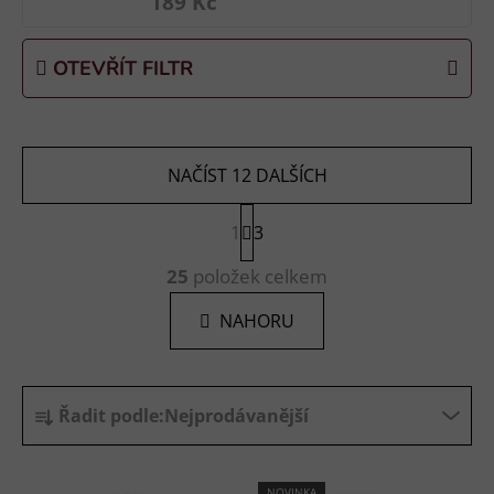
189 Kč
OTEVŘÍT FILTR
NAČÍST 12 DALŠÍCH
S
1
t
3
r
O
á
25
položek celkem
v
n
l
k
NAHORU
á
o
d
v
a
á
Ř
n
c
Řadit podle:
Nejprodávanější
í
a
í
p
z
r
e
NOVINKA