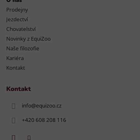
Prodejny
Jezdectví
Chovatelství
Novinky z EquiZoo
Naše filozofie
Kariéra
Kontakt
Kontakt
info
@
equizoo.cz
+420 608 208 116