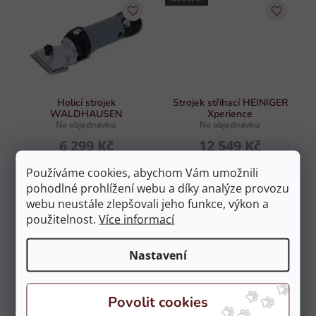
Holicí strojek
Strojek střihací HEINIGER
WALDHAUSEN
Xperience
Na objednávku
Na objednávku
6 299 Kč
12 549 Kč
DO KOŠÍKU
DO KOŠÍKU
Používáme cookies, abychom Vám umožnili
pohodlné prohlížení webu a díky analýze provozu
webu neustále zlepšovali jeho funkce, výkon a
použitelnost.
Více informací
NOVINKA
NOVINKA
TIP
Nastavení