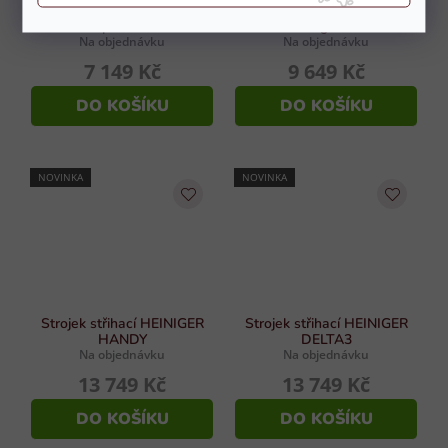
Strojek střihací HEINIGER
Strojek střihací HEINIGER
Saphir Cord
Progress
Na objednávku
Na objednávku
7 149 Kč
9 649 Kč
DO KOŠÍKU
DO KOŠÍKU
NOVINKA
NOVINKA
Strojek střihací HEINIGER
Strojek střihací HEINIGER
HANDY
DELTA3
Na objednávku
Na objednávku
13 749 Kč
13 749 Kč
DO KOŠÍKU
DO KOŠÍKU