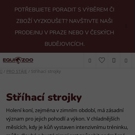
Přejít
POTŘEBUJETE PORADIT S VÝBĚREM ČI
na
obsah
ZBOŽÍ VYZKOUŠET? NAVŠTIVTE NAŠI
PRODEJNU V PRAZE NEBO V ČESKÝCH
BUDĚJOVICÍCH.
Hledat
NÁKUP
Domů
/
PRO STÁJE
/
Stříhací strojky
KOŠÍK
Stříhací strojky
Holení koní, zejména v zimním období, má zásadní
význam pro jejich pohodlí a výkon. V chladnějších
měsících, kdy je kůň vystaven intenzivnímu tréninku,