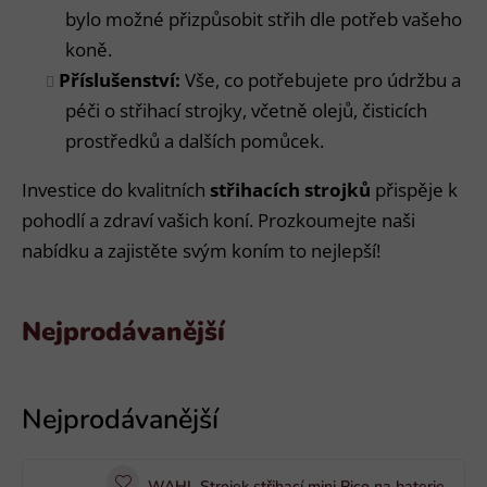
bylo možné přizpůsobit střih dle potřeb vašeho
koně.
Příslušenství:
Vše, co potřebujete pro údržbu a
péči o střihací strojky, včetně olejů, čisticích
prostředků a dalších pomůcek.
Investice do kvalitních
střihacích strojků
přispěje k
pohodlí a zdraví vašich koní. Prozkoumejte naši
nabídku a zajistěte svým koním to nejlepší!
Nejprodávanější
V
ý
p
i
WAHL Strojek střihací mini Pico na baterie