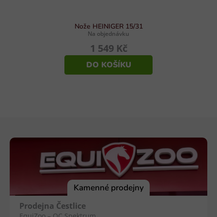
Nože HEINIGER 15/31
Na objednávku
1 549 Kč
DO KOŠÍKU
Z
á
p
a
t
í
Kamenné prodejny
Prodejna Čestlice
EquiZoo – OC Spektrum