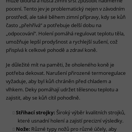
může dlouhá a hustá zimní srst způsobit nadměrné
pocení. Tento jev je problematický nejen v závodním
prostředí, ale také během zimní přípravy, kdy se kůň
často „přehřívá“ a potřebuje delší dobu na
„odpocování“. Holení pomáhá regulovat teplotu těla,
umožňuje lepší prodyšnost a rychlejší sušení, což
přispívá k celkové pohodě a zdraví koně.
Je důležité mít na paměti, že oholeného koně je
potřeba dekovat. Narušení přirozené termoregulace
vyžaduje, aby byl kůň chráněn před chladem a
vlhkem. Deky pomáhají udržet tělesnou teplotu a
zajistit, aby se kůň cítil pohodlně.
Střihací strojky:
Široký výběr kvalitních strojků,
které usnadní holení a zajistí precizní výsledky.
Nože:
Různé typy nožů pro různé účely, aby