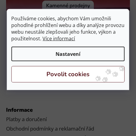
í
Kamenné prodejny
Prodejna Čestlice
Používáme cookies, abychom Vám umožnili
EquiZoo – OC Spektrum
pohodlné prohlížení webu a díky analýze provozu
Obchodní 329, 251 01 Čestlice
webu neustále zlepšovali jeho funkce, výkon a
použitelnost.
Více informací
Otevírací doba:
PO – NE: 9:00 – 21:00
Nastavení
Prodejna České Budějovice
EquiZoo – Budějovice
Průběžná 2551, 370 04 Č. Budějovice
Otevírací doba:
PO – NE: 9:00 – 20:00
Informace
Platby a doručení
Obchodní podmínky a reklamační řád