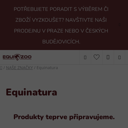
Přejít
POTŘEBUJETE PORADIT S VÝBĚREM ČI
na
obsah
ZBOŽÍ VYZKOUŠET? NAVŠTIVTE NAŠI
PRODEJNU V PRAZE NEBO V ČESKÝCH
BUDĚJOVICÍCH.
Hledat
NÁKUP
Domů
/
NAŠE ZNAČKY
/
Equinatura
KOŠÍK
Equinatura
Produkty teprve připravujeme.