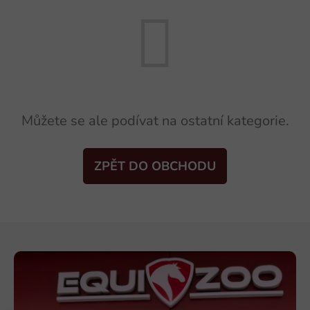
Můžete se ale podívat na ostatní kategorie.
ZPĚT DO OBCHODU
Z
á
p
a
t